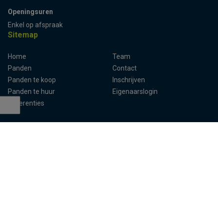
Openingsuren
Enkel op afspraak
Sitemap
Home
Team
Terug naar boven
Panden
Contact
Panden te koop
Inschrijven
Panden te huur
Eigenaarslogin
Referenties
Aalst
Lier
Aalter
Lokeren
Antwerpen
Mechelen
Brugge
Melle
Deinze
Oudenaarde
Dendermonde
Sint-Niklaas
Eeklo
Ternat
Gent
Turnhout