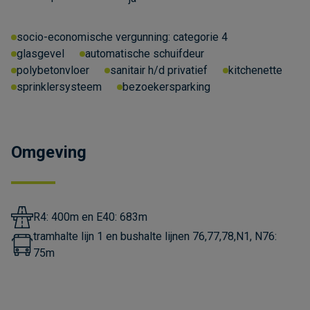
socio-economische vergunning: categorie 4
glasgevel
automatische schuifdeur
polybetonvloer
sanitair h/d privatief
kitchenette
sprinklersysteem
bezoekersparking
Omgeving
R4: 400m en E40: 683m
tramhalte lijn 1 en bushalte lijnen 76,77,78,N1, N76:
75m