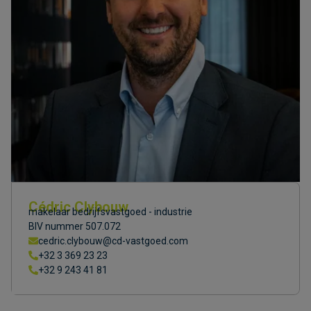
Cédric Clybouw
makelaar bedrijfsvastgoed - industrie
BIV nummer 507.072
cedric.clybouw@cd-vastgoed.com
+32 3 369 23 23
+32 9 243 41 81