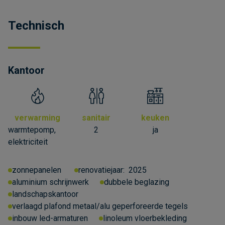
Technisch
Kantoor
verwarming
sanitair
keuken
warmtepomp,
2
ja
elektriciteit
zonnepanelen
renovatiejaar:
2025
aluminium schrijnwerk
dubbele beglazing
landschapskantoor
verlaagd plafond metaal/alu geperforeerde tegels
inbouw led-armaturen
linoleum vloerbekleding