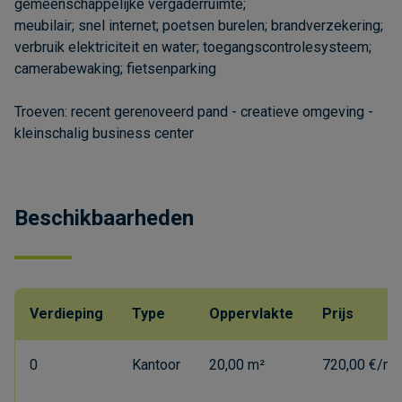
gemeenschappelijke vergaderruimte;
meubilair; snel internet; poetsen burelen; brandverzekering;
verbruik elektriciteit en water; toegangscontrolesysteem;
camerabewaking; fietsenparking
Troeven: recent gerenoveerd pand - creatieve omgeving -
kleinschalig business center
Beschikbaarheden
Verdieping
Type
Oppervlakte
Prijs
0
Kantoor
20,00 m²
720,00 €/ma