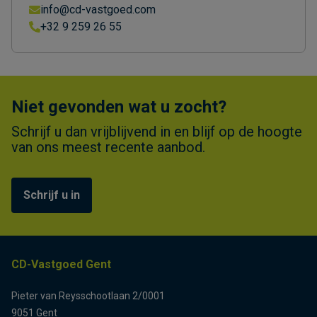
info@cd-vastgoed.com
+32 9 259 26 55
Niet gevonden wat u zocht?
Schrijf u dan vrijblijvend in en blijf op de hoogte
van ons meest recente aanbod.
Schrijf u in
CD-Vastgoed Gent
Pieter van Reysschootlaan 2/0001
9051 Gent