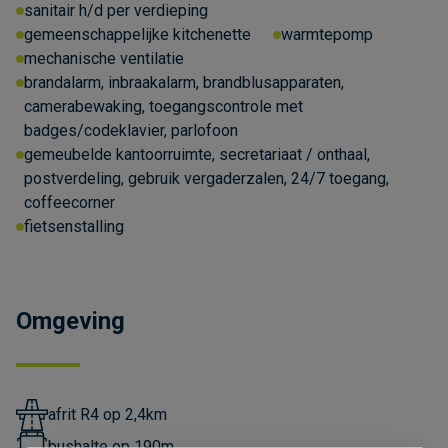
sanitair h/d per verdieping
gemeenschappelijke kitchenette
warmtepomp
mechanische ventilatie
brandalarm, inbraakalarm, brandblusapparaten,
camerabewaking, toegangscontrole met
badges/codeklavier, parlofoon
gemeubelde kantoorruimte, secretariaat / onthaal,
postverdeling, gebruik vergaderzalen, 24/7 toegang,
coffeecorner
fietsenstalling
Omgeving
afrit R4 op 2,4km
bushalte op 190m