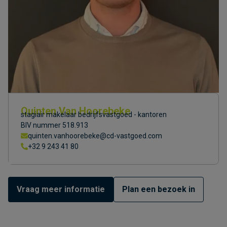
Quinten Van Hoorebeke
stagiair makelaar bedrijfsvastgoed - kantoren
BIV nummer 518.913
quinten.vanhoorebeke@cd-vastgoed.com
+32 9 243 41 80
Vraag meer informatie
Plan een bezoek in