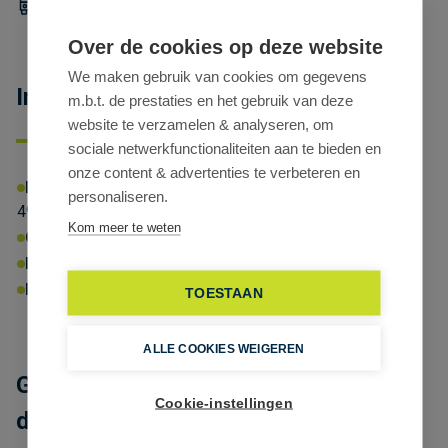
Over de cookies op deze website
We maken gebruik van cookies om gegevens
Informatieplicht
m.b.t. de prestaties en het gebruik van deze
website te verzamelen & analyseren, om
sociale netwerkfunctionaliteiten aan te bieden en
onze content & advertenties te verbeteren en
EPC-NR
Energielabel:
X
Energiescore:
personaliseren.
496kWhprim/m²/jaar
Kom meer te weten
Omgevingsvergunning:
Ja
P-score:
B
G-score:
B
Geen afgebakende zones
Erfgoed:
Geen beschermd erfgoed
TOESTAAN
ALLE COOKIES WEIGEREN
Gemeubelde kantoren met
Cookie-instellingen
dienstverlening in Business Center