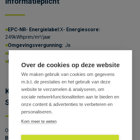
Informatieplicht
EPC-NR
Energielabel:
X
Energiescore:
249kWhprim/m²/jaar
Omgevingsvergunning:
Ja
P-score:
C
G-score:
C
Geen afgebakende zones
Over de cookies op deze website
Erfgoed:
Geïnventariseerd erfgoed
We maken gebruik van cookies om gegevens
m.b.t. de prestaties en het gebruik van deze
website te verzamelen & analyseren, om
Kantoorgelijkvloers te huur in het
sociale netwerkfunctionaliteiten aan te bieden en
onze content & advertenties te verbeteren en
Scaldis Building – Antwerpen
personaliseren.
Kom meer te weten
Ontdek dit unieke kantoorgelijkvloers in het
Scaldis
TOESTAAN
Building
, een prachtig gerenoveerd kantoorgebouw in