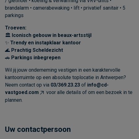
/ gietvloer • koeling & verwarming via VRV-units •
brandalarm • camerabewaking • lift • privatief sanitair • 5
parkings
Troeven:
🏛️
Iconisch gebouw in beaux-artsstijl
✨
Trendy en instapklaar kantoor
🌊
Prachtig Scheldezicht
🚗
Parkings inbegrepen
Wil jij jouw onderneming vestigen in een karaktervolle
kantoorruimte op een absolute toplocatie in Antwerpen?
Neem contact op via
03/369.23.23
of
info@cd-
vastgoed.com
voor alle details of om een bezoek in te
plannen.
Uw contactpersoon