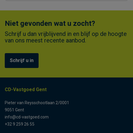
Niet gevonden wat u zocht?
Schrijf u dan vrijblijvend in en blijf op de hoogte
van ons meest recente aanbod.
Schrijf u in
CD-Vastgoed Gent
Pieter van Reysschootlaan 2/0001
9051 Gent
info@cd-vastgoed.com
+32 9 259 26 55