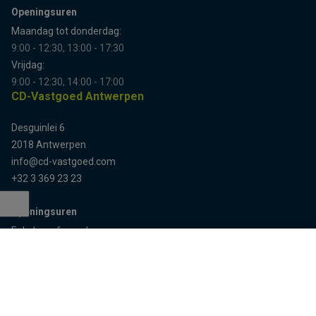
Openingsuren
Maandag tot donderdag:
9:00 - 12:30, 13:00 - 17:30
Vrijdag:
9:00 - 12:30, 14:00 - 17:00
CD-Vastgoed Antwerpen
Desguinlei 6
2018 Antwerpen
info@cd-vastgoed.com
+32 3 369 23 23
Openingsuren
Terug naar boven
Enkel op afspraak
Sitemap
Home
Team
Panden
Contact
Panden te koop
Inschrijven