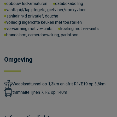
opbouw led-armaturen
databekabeling
vasttapijt/tapijttegels, gietvloer/epoxyvloer
sanitair h/d privatief, douche
volledig ingerichte keuken met toestellen
verwarming met vrv-units
koeling met vrv-units
brandalarm, camerabewaking, parlofoon
Omgeving
Waaslandtunnel op 1,3km en afrit R1/E19 op 3,6km
tramhalte lijnen 7, F2 op 140m