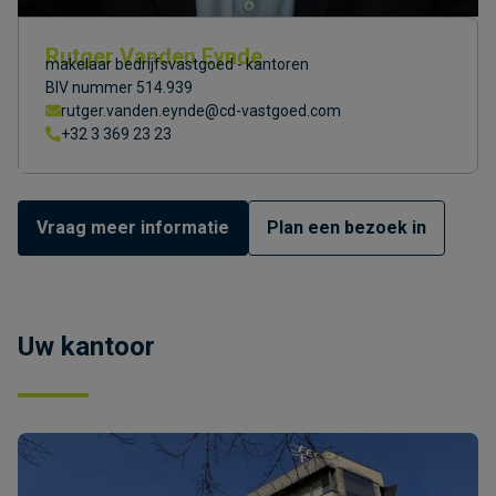
Rutger Vanden Eynde
makelaar bedrijfsvastgoed - kantoren
BIV nummer 514.939
rutger.vanden.eynde@cd-vastgoed.com
+32 3 369 23 23
Vraag meer informatie
Plan een bezoek in
Uw kantoor