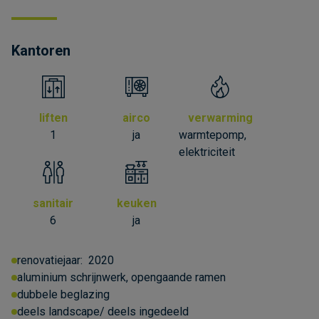
Kantoren
liften
airco
verwarming
1
ja
warmtepomp,
elektriciteit
sanitair
keuken
6
ja
renovatiejaar:
2020
aluminium schrijnwerk, opengaande ramen
dubbele beglazing
deels landscape/ deels ingedeeld