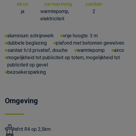
airco
verwarming
sanitair
ja
warmtepomp,
2
elektriciteit
aluminium schrijnwerk
vrije hoogte:
3 m
dubbele beglazing
plafond met betonnen gewelven
sanitair h/d privatief, douche
warmtepomp
airco
mogelijkheid tot publiciteit op totem, mogelijkheid tot
publiciteit op gevel
bezoekersparking
Omgeving
afrit R4 op 2,5km