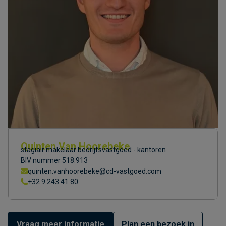
Quinten Van Hoorebeke
stagiair makelaar bedrijfsvastgoed - kantoren
BIV nummer 518.913
quinten.vanhoorebeke@cd-vastgoed.com
+32 9 243 41 80
Vraag meer informatie
Plan een bezoek in