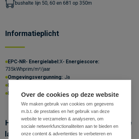
bushalte lijn 50, 60 en 681 op 350m
Informatieplicht
EPC-NR
Energielabel:
X
Energiescore:
735kWhprim/m²/jaar
Omgevingsvergunning:
Ja
P-score:
A
G-score:
A
Geen afgebakende zones
Erfgoed:
Geen beschermd erfgoed
Over de cookies op deze website
We maken gebruik van cookies om gegevens
m.b.t. de prestaties en het gebruik van deze
website te verzamelen & analyseren, om
Handelsruimte te huur op zichtlocatie
sociale netwerkfunctionaliteiten aan te bieden en
langs N9 in Lievegem
onze content & advertenties te verbeteren en