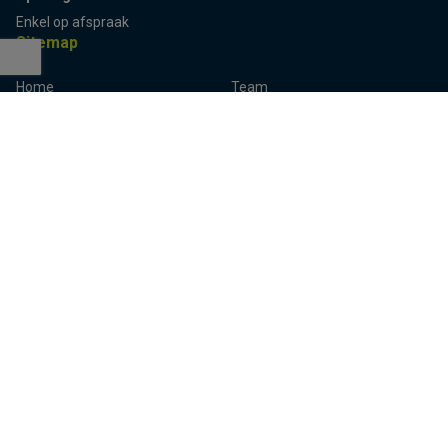
Enkel op afspraak
Sitemap
Home
Team
Terug naar boven
Panden
Contact
Panden te koop
Inschrijven
Panden te huur
Eigenaarslogin
Referenties
Aalst
Lier
Aalter
Lokeren
Antwerpen
Mechelen
Brugge
Melle
Deinze
Oudenaarde
Dendermonde
Sint-Niklaas
Eeklo
Ternat
Gent
Turnhout
Herentals
Waregem