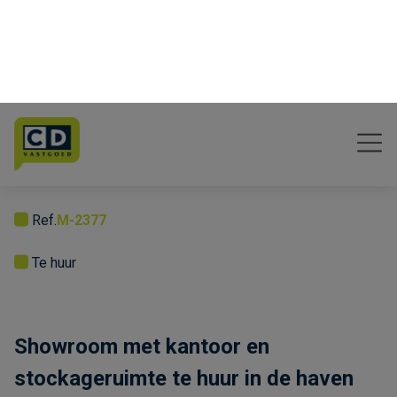
Vraag meer informatie
Algemeen
Riemekaai 75
9042
Gent
Ref.
M-2377
Te huur
Showroom met kantoor en
stockageruimte te huur in de haven