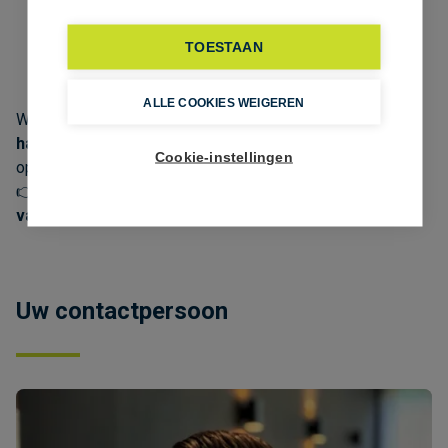
🏢 Recent en representatief gebouw
🚗 Ruime parking voor personeel en klanten
👀 Zichtlocatie met 26m straatbreedte
Wil je ondernemen vanuit een
zichtlocatie in de Gentse
haven
met een perfecte mix van showroom, kantoren en
opslag?
👉 Bel Lucas op
09/243 41 86
of mail naar
info@cd-
vastgoed.com
Uw contactpersoon