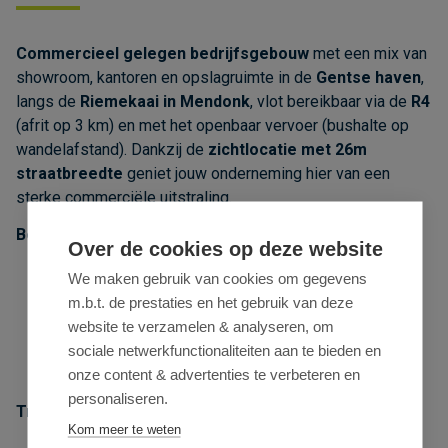
Cookie-instellingen
Commercieel gelegen bedrijfsgebouw
met een mix van
showroom, kantoren en opslagruimte in de
Gentse haven
,
langs de
Riemekaai in Mendonk
, vlot bereikbaar via de
R4
(afrit op 3 km) en met het openbaar vervoer (bushalte op
wandelafstand). Dankzij de
zichtlocatie met 26m
straatbreedte
geniet jouw onderneming hier van een
sterke commerciële uitstraling.
Beschikbare oppervlakte:
765 m²
showroom
(B2B)
130 m² kantoorruimte
170 m² stockage
10 bovengrondse parkeerplaatsen
👉 Optioneel:
771 m² aanpalend magazijn
Troeven:
📍 Commerciële ligging in de Gentse haven