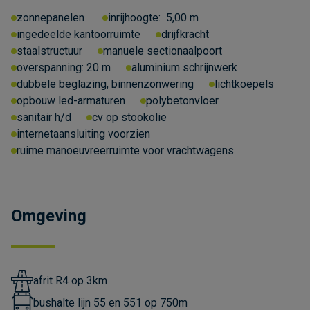
zonnepanelen
inrijhoogte:
5,00 m
ingedeelde kantoorruimte
drijfkracht
staalstructuur
manuele sectionaalpoort
overspanning:
20 m
aluminium schrijnwerk
dubbele beglazing, binnenzonwering
lichtkoepels
opbouw led-armaturen
polybetonvloer
sanitair h/d
cv op stookolie
internetaansluiting voorzien
ruime manoeuvreerruimte voor vrachtwagens
Omgeving
afrit R4 op 3km
bushalte lijn 55 en 551 op 750m