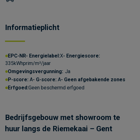
Informatieplicht
Over de cookies op deze website
We maken gebruik van cookies om gegevens
EPC-NR
Energielabel:
X
Energiescore:
m.b.t. de prestaties en het gebruik van deze
335kWhprim/m²/jaar
website te verzamelen & analyseren, om
Omgevingsvergunning:
Ja
sociale netwerkfunctionaliteiten aan te bieden en
P-score:
A
G-score:
A
Geen afgebakende zones
onze content & advertenties te verbeteren en
Erfgoed:
Geen beschermd erfgoed
personaliseren.
Kom meer te weten
Bedrijfsgebouw met showroom te
TOESTAAN
huur langs de Riemekaai – Gent
ALLE COOKIES WEIGEREN