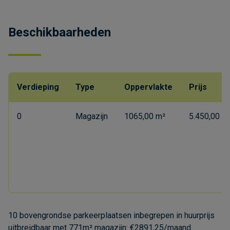
Beschikbaarheden
Verdieping
Type
Oppervlakte
Prijs
0
Magazijn
1065,00 m²
5.450,00 €
10 bovengrondse parkeerplaatsen inbegrepen in huurprijs
uitbreidbaar met 771m² magazijn: €2891,25/maand