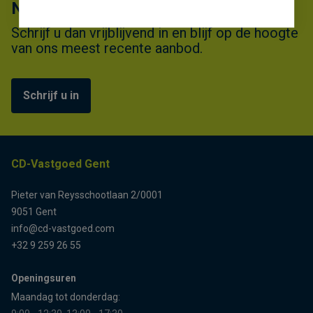
Niet gevonden wat u zocht?
Schrijf u dan vrijblijvend in en blijf op de hoogte
van ons meest recente aanbod.
Schrijf u in
CD-Vastgoed Gent
Pieter van Reysschootlaan 2/0001
9051 Gent
info@cd-vastgoed.com
+32 9 259 26 55
Openingsuren
Maandag tot donderdag: