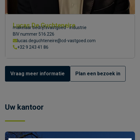
Lucas De Guchteneire
makelaar bedrijfsvastgoed - industrie
BIV nummer 516.226
lucas.deguchteneire@cd-vastgoed.com
+32 9 243 41 86
Vraag meer informatie
Plan een bezoek in
Uw kantoor