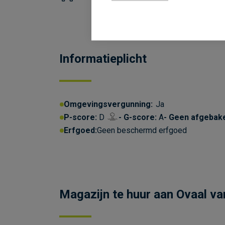
Informatieplicht
Omgevingsvergunning:
Ja
P-score:
D
G-score:
A
Geen afgebak
Erfgoed:
Geen beschermd erfgoed
Magazijn te huur aan Ovaal v