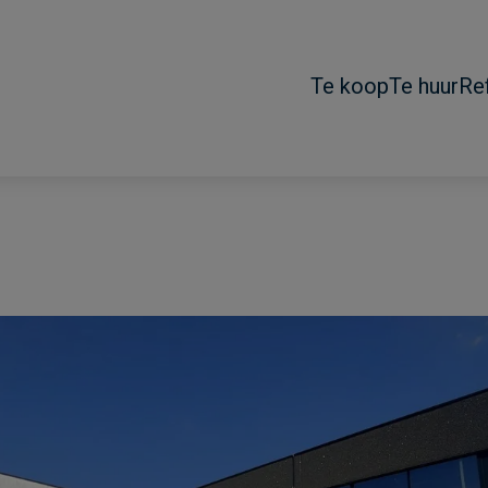
Te koop
Te huur
Re