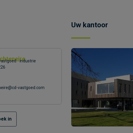
Uw kantoor
chteneire
astgoed - industrie
226
neire@cd-vastgoed.com
ek in