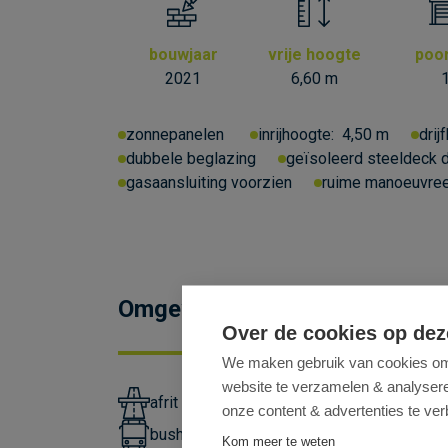
bouwjaar
vrije hoogte
poo
2021
6,60 m
zonnepanelen
inrijhoogte:
4,50 m
drij
dubbele beglazing
geïsoleerd steeldeck 
gasaansluiting voorzien
ruime manoeuvree
Omgeving
Over de cookies op dez
We maken gebruik van cookies om 
website te verzamelen & analyseren
afrit R4 op 600m
onze content & advertenties te ver
bushalte lijn 54 en 565 op 1300m
Kom meer te weten