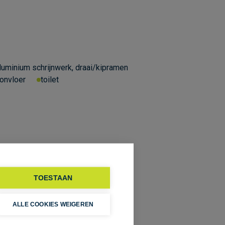
luminium schrijnwerk, draai/kipramen
onvloer
toilet
TOESTAAN
ALLE COOKIES WEIGEREN