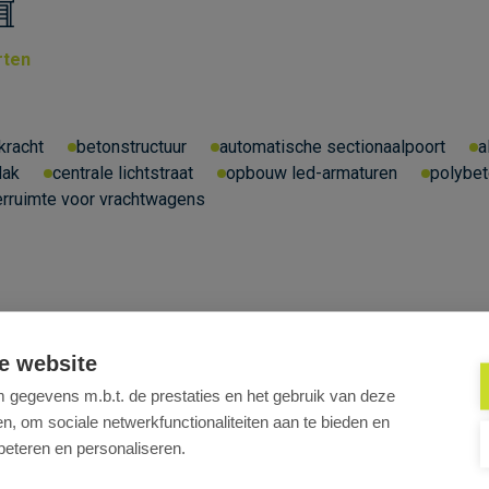
rten
1
fkracht
betonstructuur
automatische sectionaalpoort
a
dak
centrale lichtstraat
opbouw led-armaturen
polybet
rruimte voor vrachtwagens
e website
gegevens m.b.t. de prestaties en het gebruik van deze
, om sociale netwerkfunctionaliteiten aan te bieden en
beteren en personaliseren.