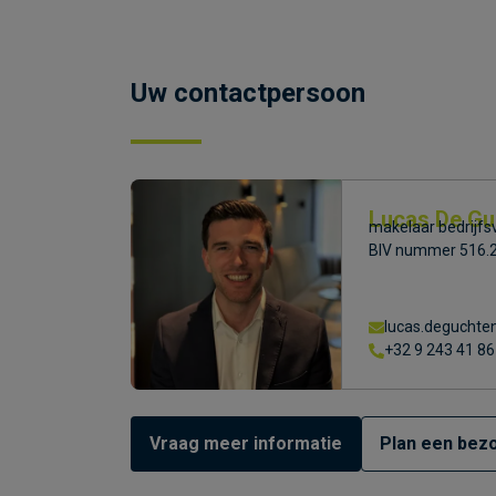
Uw contactpersoon
Lucas De Gu
makelaar bedrijfsv
BIV nummer 516.
lucas.deguchte
+32 9 243 41 86
Vraag meer informatie
Plan een bezo