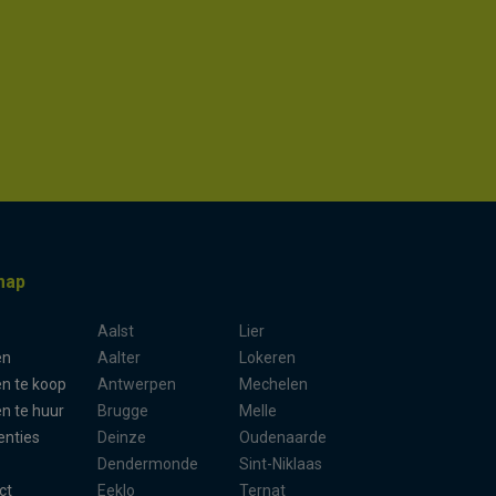
map
Aalst
Lier
en
Aalter
Lokeren
n te koop
Antwerpen
Mechelen
n te huur
Brugge
Melle
enties
Deinze
Oudenaarde
Dendermonde
Sint-Niklaas
ct
Eeklo
Ternat