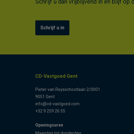
Schrijf u dan vrijblijvend in en blijf
Schrijf u in
CD-Vastgoed Gent
Pieter van Reysschootlaan 2/0001
9051 Gent
info@cd-vastgoed.com
+32 9 259 26 55
Openingsuren
Maandag tot donderdag: