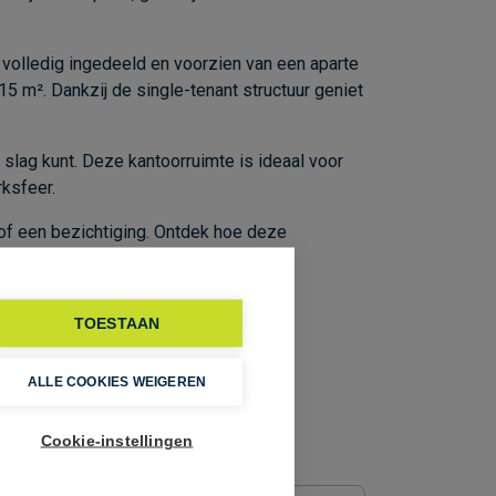
n
volledig
ingedeeld
en
voorzien
van
een
aparte
15
m².
Dankzij
de
single-
tenant
structuur
geniet
e
slag
kunt.
Deze
kantoorruimte
is
ideaal
voor
ksfeer.
of
een
bezichtiging.
Ontdek
hoe
deze
TOESTAAN
ALLE COOKIES WEIGEREN
Cookie-instellingen