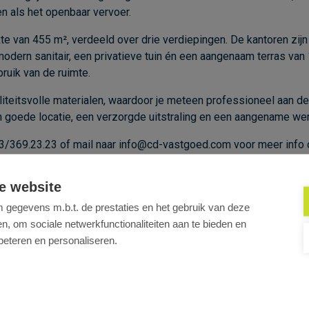
en
als
het
openbaar
vervoer.
kte
van
455
m²,
verdeeld
over
drie
verdiepingen.
De
kantoren
zij
modern
sanitair,
een
privatieve
tuin
én
een
aangenaam
terras
van
bruik
van
de
ruimte.
iteitsvolle
materialen,
waardoor
je
meteen
professioneel
aan
d
n
goede
locatie,
een
verzorgde
uitstraling
en
een
aangename
wer
3/
369.23.23
of
mail
naar
info@
cd-
vastgoed.
com
voor
meer
info
behoeften.
e website
gegevens m.b.t. de prestaties en het gebruik van deze
, om sociale netwerkfunctionaliteiten aan te bieden en
beteren en personaliseren.
Uw kantoor