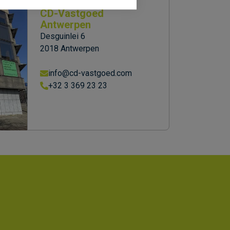
CD-Vastgoed
Antwerpen
Desguinlei 6
2018 Antwerpen
info@cd-vastgoed.com
+32 3 369 23 23