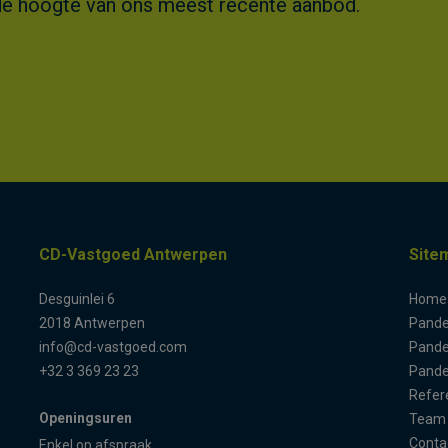
 op de hoogte van ons meest recente aanbod.
CD-Vastgoed Antwerpen
Site
Desguinlei 6
Home
2018 Antwerpen
Pand
info@cd-vastgoed.com
Pande
+32 3 369 23 23
Pande
Refer
Openingsuren
Team
Conta
Enkel op afspraak