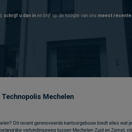
d,
schrijf u dan in
en blijf op de hoogte van ons
meest recente
j Technopolis Mechelen
elen?
Dit
recent
gerenoveerde
kantoorgebouw
biedt
alles
wat
j
belangrijke
verbindingsweg
tussen
Mechelen-
Zuid
en
Zemst,
vl