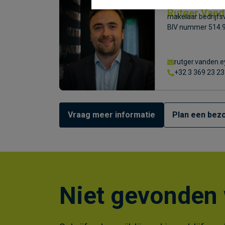
Rutger Vand
makelaar bedrijfs
BIV nummer 514.
rutger.vanden
+32 3 369 23 23
Vraag meer informatie
Plan een bezo
Niet gevonden 