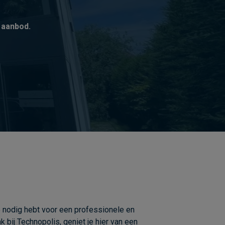
 aanbod.
e
nodig
hebt
voor
een
professionele
en
ak
bij
Technopolis,
geniet
je
hier
van
een