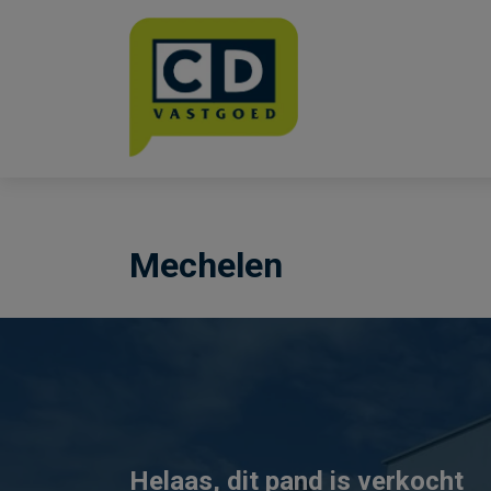
Menu overslaan en naar de inhoud gaan
Mechelen
Helaas, dit pand is verkocht