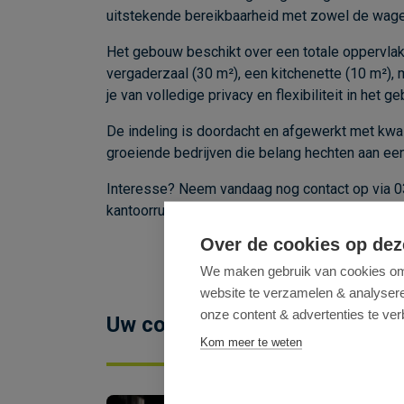
uitstekende
bereikbaarheid
met
zowel
de
wag
Het
gebouw
beschikt
over
een
totale
oppervla
vergaderzaal (
30
m²),
een
kitchenette (
10
m²),
je
van
volledige
privacy
en
flexibiliteit
in
het
ge
De
indeling
is
doordacht
en
afgewerkt
met
kwal
groeiende
bedrijven
die
belang
hechten
aan
ee
Interesse?
Neem
vandaag
nog
contact
op
via
0
kantoorruimte
perfect
aansluit
bij
jouw
bedrijfs
Over de cookies op dez
We maken gebruik van cookies om 
website te verzamelen & analyseren
onze content & advertenties te ver
Uw contactpersoon
Kom meer te weten