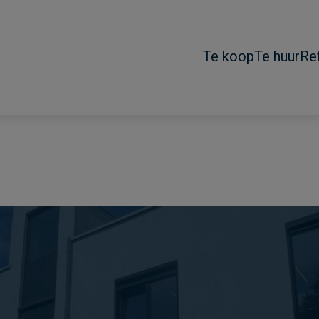
Te koop
Te huur
Re