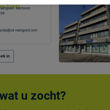
en Eynde
vastgoed - kantoren
939
.eynde@cd-vastgoed.com
ek in
wat u zocht?