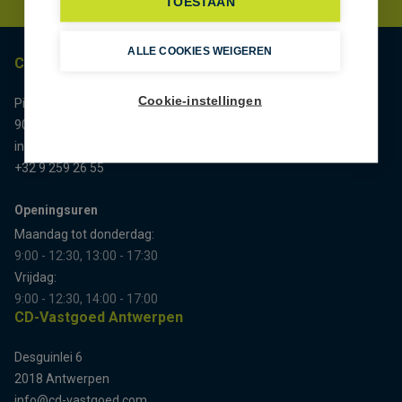
TOESTAAN
ALLE COOKIES WEIGEREN
CD-Vastgoed Gent
Cookie-instellingen
Pieter van Reysschootlaan 2/0001
9051 Gent
info@cd-vastgoed.com
+32 9 259 26 55
Openingsuren
Maandag tot donderdag:
9:00 - 12:30, 13:00 - 17:30
Vrijdag:
9:00 - 12:30, 14:00 - 17:00
CD-Vastgoed Antwerpen
Desguinlei 6
2018 Antwerpen
info@cd-vastgoed.com