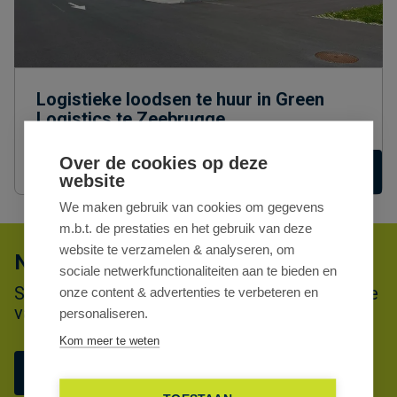
Logistieke loodsen te huur in Green
Logistics te Zeebrugge
M-1977
Over de cookies op deze
vanaf € 37.836
7.323 m² - 39.727 m²
Details
website
We maken gebruik van cookies om gegevens
m.b.t. de prestaties en het gebruik van deze
website te verzamelen & analyseren, om
Niet gevonden wat u zocht?
sociale netwerkfunctionaliteiten aan te bieden en
Schrijf u dan vrijblijvend in en blijf op de hoogte
onze content & advertenties te verbeteren en
van ons meest recente aanbod.
personaliseren.
Kom meer te weten
Schrijf u in