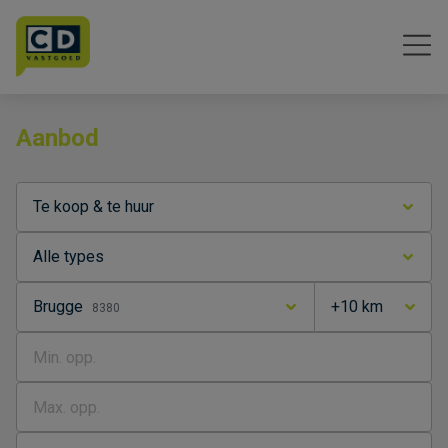
Menu overslaan en naar de inhoud gaan
Aanbod
Te koop & te huur
Alle types
Brugge
+10 km
8380