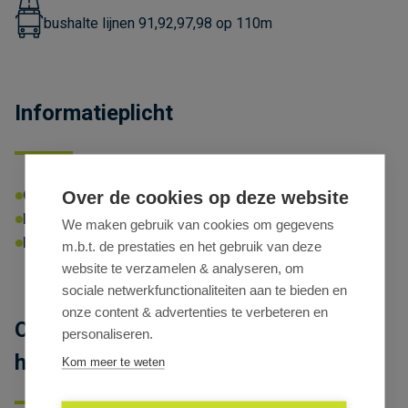
bushalte lijnen 91,92,97,98 op 110m
Informatieplicht
Omgevingsvergunning:
Ja
Over de cookies op deze website
P-score:
C
G-score:
C
Geen afgebakende zones
We maken gebruik van cookies om gegevens
Erfgoed:
Geen beschermd erfgoed
m.b.t. de prestaties en het gebruik van deze
website te verzamelen & analyseren, om
sociale netwerkfunctionaliteiten aan te bieden en
onze content & advertenties te verbeteren en
Opslagloodsen met buitenruimte te
personaliseren.
huur nabij E17 in Sint-Niklaas
Kom meer te weten