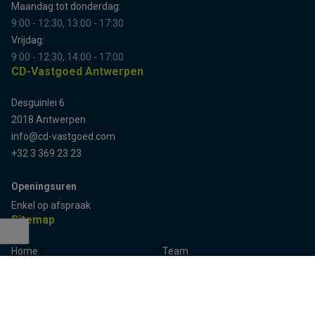
Maandag tot donderdag:
9:00 - 12:30, 13:00 - 17:30
Vrijdag:
9:00 - 12:30, 14:00 - 17:00
CD-Vastgoed Antwerpen
Desguinlei 6
2018 Antwerpen
info@cd-vastgoed.com
+32 3 369 23 23
Openingsuren
Enkel op afspraak
Sitemap
Home
Team
Terug naar boven
Panden
Contact
Panden te koop
Inschrijven
Panden te huur
Eigenaarslogin