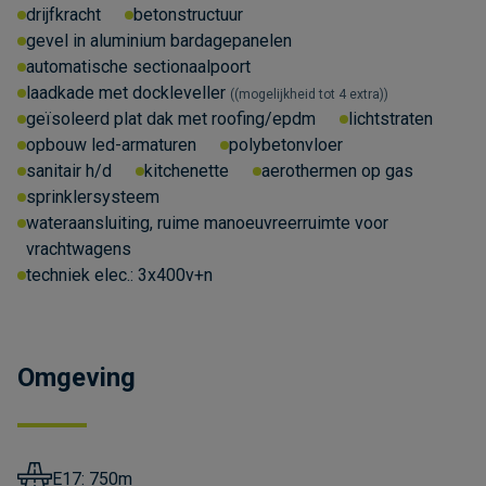
drijfkracht
betonstructuur
gevel in aluminium bardagepanelen
automatische sectionaalpoort
laadkade met dockleveller
(mogelijkheid tot 4 extra)
geïsoleerd plat dak met roofing/epdm
lichtstraten
opbouw led-armaturen
polybetonvloer
sanitair h/d
kitchenette
aerothermen op gas
sprinklersysteem
wateraansluiting, ruime manoeuvreerruimte voor
vrachtwagens
techniek elec.:
3x400v+n
Omgeving
E17: 750m