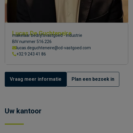
Lucas De Guchteneire
makelaar bedrijfsvastgoed - industrie
BIV nummer 516.226
lucas.deguchteneire@cd-vastgoed.com
+32 9 243 41 86
Vraag meer informatie
Plan een bezoek in
Uw kantoor