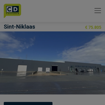
Menu overslaan en naar de inhoud gaan
Sint-Niklaas
€ 75.805
Previous