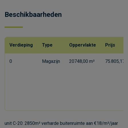
Beschikbaarheden
Verdieping
Type
Oppervlakte
Prijs
0
Magazijn
20748,00 m²
75.805,17 
unit C-20: 2850m² verharde buitenruimte aan €18/m²/jaar