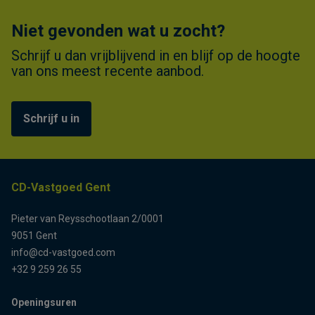
Niet gevonden wat u zocht?
Schrijf u dan vrijblijvend in en blijf op de hoogte
van ons meest recente aanbod.
Schrijf u in
CD-Vastgoed Gent
Pieter van Reysschootlaan 2/0001
9051 Gent
info@cd-vastgoed.com
+32 9 259 26 55
Openingsuren