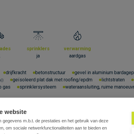
kades
sprinklers
verwarming
2
ja
aardgas
drijfkracht
betonstructuur
gevel in aluminium bardage
geïsoleerd plat dak met roofing/epdm
lichtstraten
a)
p gas
sprinklersysteem
wateraansluiting, ruime manoeuv
e website
gegevens m.b.t. de prestaties en het gebruik van deze
, om sociale netwerkfunctionaliteiten aan te bieden en