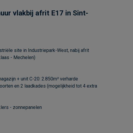
r vlakbij afrit E17 in Sint-
iële site in Industriepark-West, nabij afrit
klaas - Mechelen)
magazijn + unit C-20: 2.850m² verharde
oorten en 2 laadkades (mogelijkheid tot 4 extra
nklers - zonnepanelen