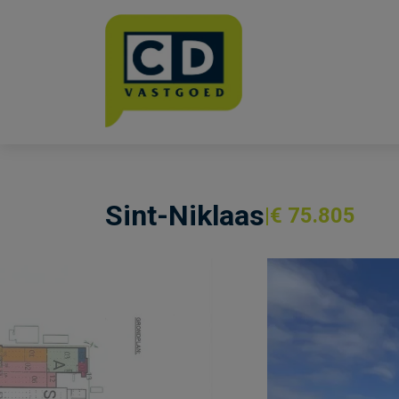
Menu overslaan en naar de inhoud gaan
Sint-Niklaas
€ 75.805