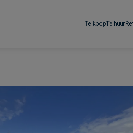
Te koop
Te huur
Re