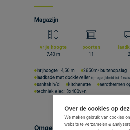
Magazijn
vrije hoogte
poorten
laad
7,40 m
11
inrijhoogte:
4,50 m
2850m² buitenopslag
laadkade met dockleveller
(mogelijkheid tot 4 extr
sanitair h/d
kitchenette
aerothermen o
techniek elec.:
3x400v+n
Over de cookies op dez
We maken gebruik van cookies om 
website te verzamelen & analyseren
Omgeving