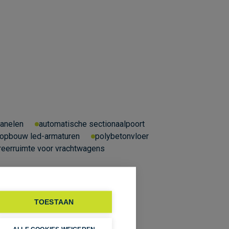
panelen
automatische sectionaalpoort
opbouw led-armaturen
polybetonvloer
reerruimte voor vrachtwagens
TOESTAAN