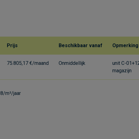
Prijs
Beschikbaar vanaf
Opmerking
75.805,17 €/maand
Onmiddellijk
unit C-01+1
magazijn
18/m²/jaar