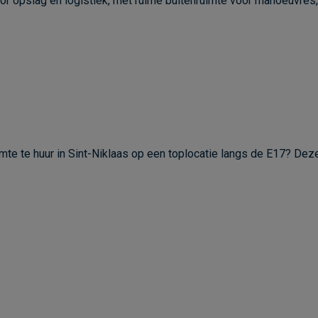
oor opslag en logistiek, met ruime buitenruimte voor manoeuvres, 
mte te huur in Sint-Niklaas op een toplocatie langs de E17? Deze