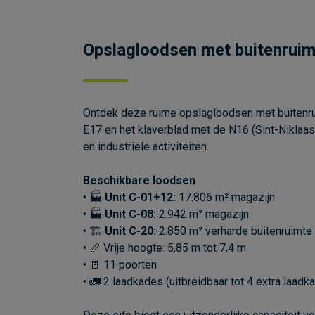
Opslagloodsen met buitenruimt
Ontdek deze ruime opslagloodsen met buitenruimt
E17 en het klaverblad met de N16 (Sint-Niklaas
en industriële activiteiten.
Beschikbare loodsen
• 🏭
Unit C-01+12:
17.806 m² magazijn
• 🏭
Unit C-08:
2.942 m² magazijn
• 🏗
Unit C-20:
2.850 m² verharde buitenruimte
• 📏 Vrije hoogte: 5,85 m tot 7,4 m
• 🚪 11 poorten
• 🚛 2 laadkades (uitbreidbaar tot 4 extra laadk