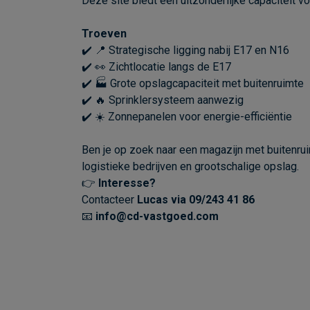
Deze site biedt een uitzonderlijke capaciteit v
Troeven
✔️ 📍 Strategische ligging nabij E17 en N16
✔️ 👀 Zichtlocatie langs de E17
✔️ 🏭 Grote opslagcapaciteit met buitenruimte
✔️ 🔥 Sprinklersysteem aanwezig
✔️ ☀️ Zonnepanelen voor energie-efficiëntie
Ben je op zoek naar een magazijn met buitenrui
logistieke bedrijven en grootschalige opslag.
👉
Interesse?
Contacteer
Lucas via 09/243 41 86
📧
info@cd-vastgoed.com