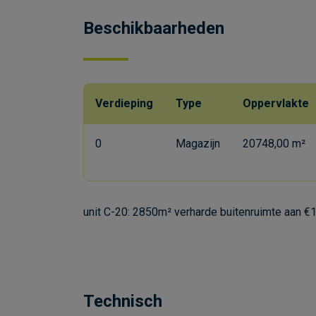
Beschikbaarheden
Verdieping
Type
Oppervlakte
0
Magazijn
20748,00 m²
unit C-20: 2850m² verharde buitenruimte aan €
Technisch