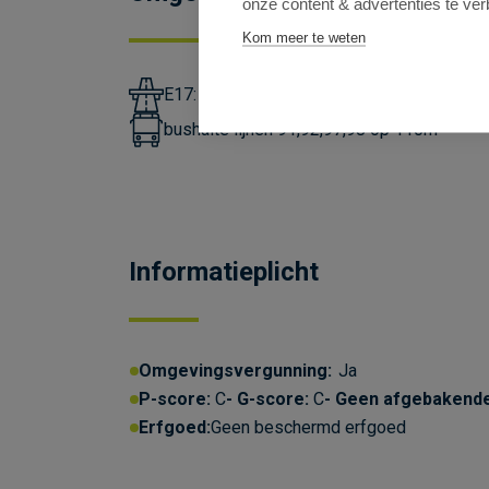
onze content & advertenties te ver
Kom meer te weten
E17: 750m
bushalte lijnen 91,92,97,98 op 110m
Informatieplicht
Omgevingsvergunning:
Ja
P-score:
C
G-score:
C
Geen afgebakend
Erfgoed:
Geen beschermd erfgoed