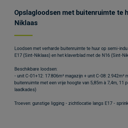
Opslagloodsen met buitenruimte te huu
Niklaas
Loodsen met verharde buitenruimte te huur op semi-industr
E17 (Sint-Niklaas) en het klaverblad met de N16 (Sint-Ni
Beschikbare loodsen:
- unit C-01+12: 17.806m² magazijn + unit C-08: 2.942m² 
buitenruimte met een vrije hoogte van 5,85m à 7,4m, 11 p
laadkades)
Troeven: gunstige ligging - zichtlocatie langs E17 - spri