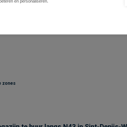
beteren en personaliseren.
e zones
zijn te huur langs N43 in Sint-Denijs-