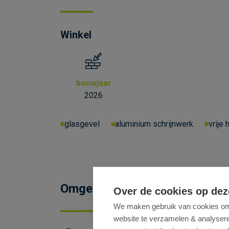
Winkel
bouwjaar
2026
glasgevel
aluminium schrijnwerk
vrije 
Omgeving
Over de cookies op dez
We maken gebruik van cookies om 
website te verzamelen & analyseren