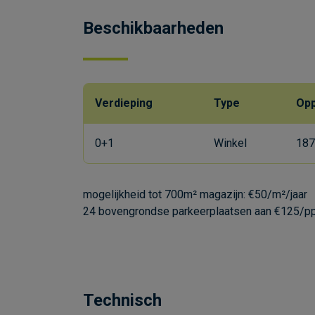
Beschikbaarheden
Verdieping
Type
Opp
0+1
Winkel
187
mogelijkheid tot 700m² magazijn: €50/m²/jaar
24 bovengrondse parkeerplaatsen aan €125/p
Technisch