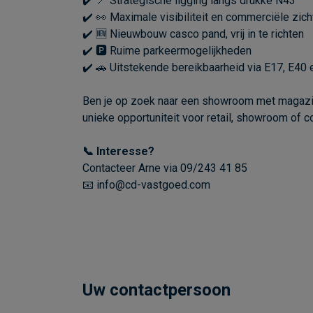
✔️ 📍 Strategische ligging langs drukke N43
✔️ 👀 Maximale visibiliteit en commerciële zic
✔️ 🆕 Nieuwbouw casco pand, vrij in te richten
✔️ 🅿️ Ruime parkeermogelijkheden
✔️ 🚗 Uitstekende bereikbaarheid via E17, E40 
Ben je op zoek naar een showroom met magazijn
unieke opportuniteit voor retail, showroom of c
📞 Interesse?
Contacteer Arne via 09/243 41 85
📧 info@cd-vastgoed.com
Uw contactpersoon