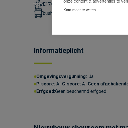
onze content & advertenties te ver
E17/E40: 2,18km en R4: 3,5km
Kom meer te weten
bushalte lijnen 77,78: 350m
Informatieplicht
Omgevingsvergunning:
Ja
P-score:
A
G-score:
A
Geen afgebakend
Erfgoed:
Geen beschermd erfgoed
Nieuwbouw showroom met maga