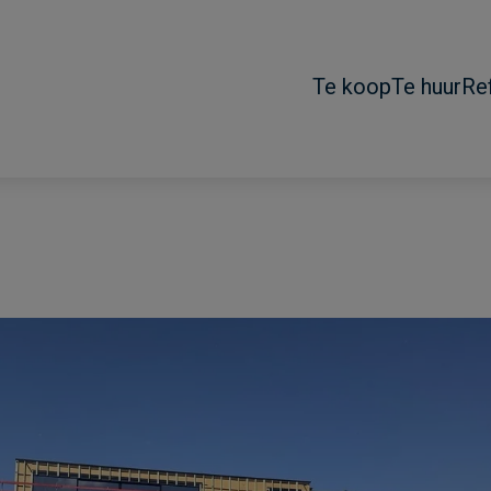
Te koop
Te huur
Re