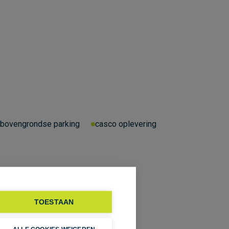
bovengrondse parking
casco oplevering
TOESTAAN