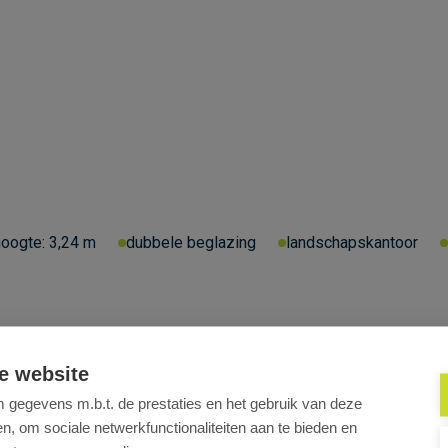
hoogte:
3,24 m
dubbele beglazing
landschapskantoor
e website
gegevens m.b.t. de prestaties en het gebruik van deze
, om sociale netwerkfunctionaliteiten aan te bieden en