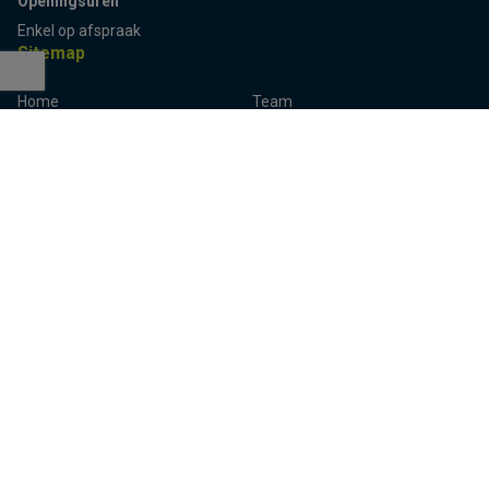
Openingsuren
Enkel op afspraak
Sitemap
Home
Team
Terug naar boven
Panden
Contact
Panden te koop
Inschrijven
Panden te huur
Eigenaarslogin
Referenties
Aalst
Lier
Aalter
Lokeren
Antwerpen
Mechelen
Brugge
Melle
Deinze
Oudenaarde
Dendermonde
Sint-Niklaas
Eeklo
Ternat
Gent
Turnhout
Herentals
Waregem