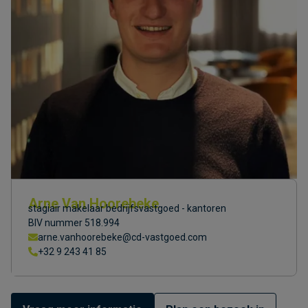
Arne Van Hoorebeke
stagiair makelaar bedrijfsvastgoed - kantoren
BIV nummer 518.994
arne.vanhoorebeke@cd-vastgoed.com
+32 9 243 41 85