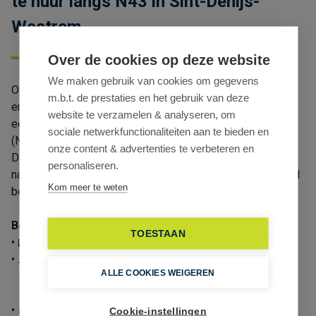
te huur langs N43 in Sint-Denijs-
Westrem
Over de cookies op deze website
We maken gebruik van cookies om gegevens
Ontdek dit nieuwbouw casco handelspand met showroom
m.b.t. de prestaties en het gebruik van deze
en magazijn te huur in Sint-Denijs-Westrem, gelegen op
website te verzamelen & analyseren, om
een absolute zichtlocatie langs de Kortrijksesteenweg
sociale netwerkfunctionaliteiten aan te bieden en
(N43), één van de belangrijkste invalswegen van Gent.
onze content & advertenties te verbeteren en
Dankzij de vlotte verbinding naar de E17, E40 en R4 en de
personaliseren.
nabijheid van een busknooppunt is deze locatie uitstekend
Kom meer te weten
bereikbaar voor klanten en medewerkers.
Beschikbare oppervlakte
TOESTAAN
• 🏬 1.870 m² showroom/winkelruimte (casco)
• 📐 Verdiept over:
ALLE COOKIES WEIGEREN
– 935 m² gelijkvloers
– 935 m² eerste verdieping
• 🏭 Mogelijkheid tot 700 m² magazijn/opslagruimte
Cookie-instellingen