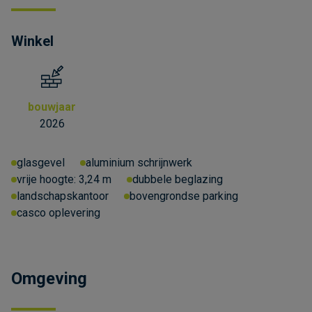
Winkel
bouwjaar
2026
glasgevel
aluminium schrijnwerk
vrije hoogte:
3,24 m
dubbele beglazing
landschapskantoor
bovengrondse parking
casco oplevering
Omgeving