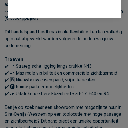
achteraan
• 🚗 Ruime parking met mogelijkheid tot 24 parkeerplaatsen
(€1.500/ppl/jaar)
Dit handelspand biedt maximale flexibiliteit en kan volledig
op maat afgewerkt worden volgens de noden van jouw
onderneming.
Troeven
✔️ 📍 Strategische ligging langs drukke N43
✔️ 👀 Maximale visibiliteit en commerciële zichtbaarheid
✔️ 🆕 Nieuwbouw casco pand, vrij in te richten
✔️ 🅿️ Ruime parkeermogelijkheden
✔️ 🚗 Uitstekende bereikbaarheid via E17, E40 en R4
Ben je op zoek naar een showroom met magazijn te huur in
Sint-Denijs-Westrem op een toplocatie met hoge passage
en zichtbaarheid? Dit pand biedt een unieke opportuniteit
voor retail, showroom of commerciële activiteiten.