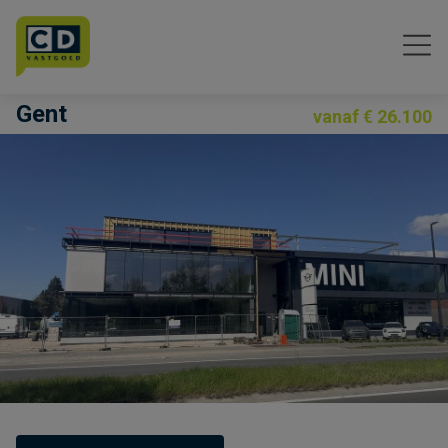
Menu overslaan en naar de inhoud gaan
Gent
vanaf € 26.100
Previous