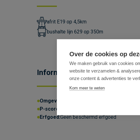
afrit E19 op 4,5km
bushalte lijn 629 op 350m
Over de cookies op dez
We maken gebruik van cookies om 
website te verzamelen & analyseren
Informatieplicht
onze content & advertenties te ver
Kom meer te weten
Omgevingsvergunning:
Ja
P-score:
D
G-score:
D
Geen afge
Erfgoed:
Geen beschermd erfgoed