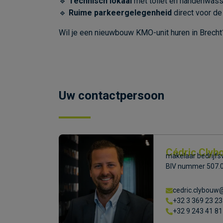
🔹
Technisch lokaal
met toilet en handenwasse
🔹
Ruime parkeergelegenheid
direct voor de
Wil je een nieuwbouw KMO-unit huren in Brech
Uw contactpersoon
Cédric Clyb
makelaar bedrijfsv
BIV nummer 507.
cedric.clybouw
+32 3 369 23 23
+32 9 243 41 81