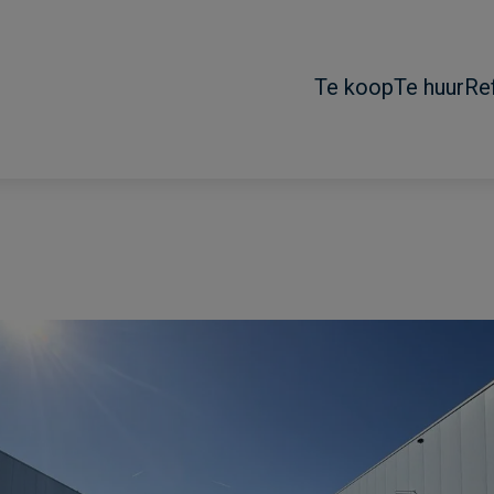
Te koop
Te huur
Re