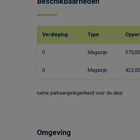
Beschikbaarheden
Verdieping
Type
Opper
0
Magazijn
375,0
0
Magazijn
423,0
ruime parkeergelegenheid voor de deur
Omgeving