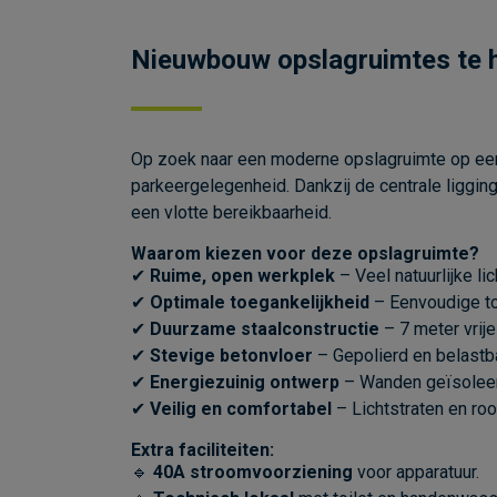
Nieuwbouw opslagruimtes te h
Op zoek naar een moderne opslagruimte op een
parkeergelegenheid. Dankzij de centrale liggin
een vlotte bereikbaarheid.
Waarom kiezen voor deze opslagruimte?
✔
Ruime, open werkplek
– Veel natuurlijke l
✔
Optimale toegankelijkheid
– Eenvoudige to
✔
Duurzame staalconstructie
– 7 meter vrije
✔
Stevige betonvloer
– Gepolierd en belastba
✔
Energiezuinig ontwerp
– Wanden geïsoleer
✔
Veilig en comfortabel
– Lichtstraten en roo
Extra faciliteiten:
🔹
40A stroomvoorziening
voor apparatuur.