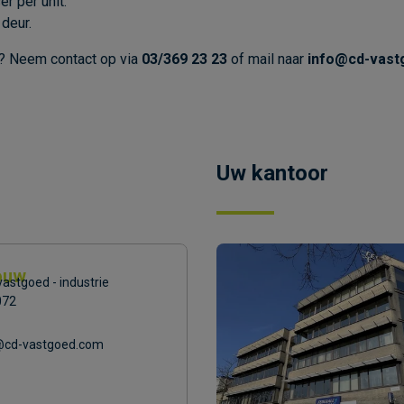
r per unit.
 deur.
t? Neem contact op via
03/369 23 23
of mail naar
info@cd-vast
Uw kantoor
ouw
astgoed - industrie
072
@cd-vastgoed.com