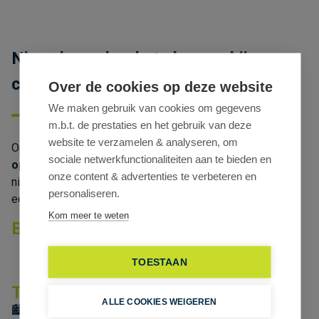
Nieuwbouw loods te huur nabij
centrum Gent
Over de cookies op deze website
We maken gebruik van cookies om gegevens
m.b.t. de prestaties en het gebruik van deze
website te verzamelen & analyseren, om
Op zoek naar een
functionele en vlot bereikbare
sociale netwerkfunctionaliteiten aan te bieden en
opslagruimte
dicht bij het centrum van Gent? Deze
onze content & advertenties te verbeteren en
nieuwbouwloods in de
Pantserschipstraat
combineert
personaliseren.
een
strategische ligging
met
moderne voorzieningen
.
Kom meer te weten
Beschikbare oppervlakte
1.550 m²
magazijn op het gelijkvloers
Voorzien van
2 automatische sectionale poorten
TOESTAAN
Troeven
ALLE COOKIES WEIGEREN
🏙️ Gelegen vlak bij het centrum van Gent