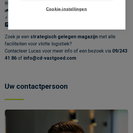
🆕 Moderne nieuwbouwloods met praktische indeling
Cookie-instellingen
🚛 Luifel voor overdekt laden en lossen
⚡ Drijfkracht aanwezig
🅿️ Ruime parking voor personeel en bezoekers
Zoek je een
strategisch gelegen magazijn
met alle
faciliteiten voor vlotte logistiek?
Contacteer Lucas voor meer info of een bezoek via
09/243
41 86
of
info@cd-vastgoed.com
Uw contactpersoon