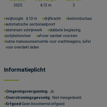
2025
4,12 m
2
inrijhoogte:
4,10 m
drijfkracht
betonstructuur
automatische sectionaalpoort
aluminium schrijnwerk
dubbele beglazing
polybetonvloer
afvoer sanitair voorzien
ruime manoeuvreerruimte voor vrachtwagens, luifel
voor overdekt laden
Informatieplicht
Omgevingsvergunning:
Ja
Overstromingsgevoelig:
Niet meegedeeld
Erfgoed:
Geen beschermd erfgoed