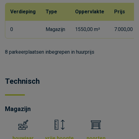
Verdieping
Type
Oppervlakte
Prijs
0
Magazijn
1550,00 m²
7.000,00 €
8 parkeerplaatsen inbegrepen in huurprijs
Technisch
Magazijn
bouwjaar
vrije hoogte
poorten