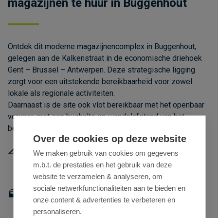
magazijnen te huur in Buggenhout
Over de cookies op deze website
We maken gebruik van cookies om gegevens
Ontdek dit moderne magazijnencomplex in Buggenhout,
m.b.t. de prestaties en het gebruik van deze
gelegen aan de Kalkenstraat in de economische driehoek
website te verzamelen & analyseren, om
Gent – Brussel – Antwerpen. Deze strategische ligging
sociale netwerkfunctionaliteiten aan te bieden en
zorgt voor een uitstekende bereikbaarheid voor zowel
onze content & advertenties te verbeteren en
lokale als regionale activiteiten.
personaliseren.
Daarnaast is de site ook vlot bereikbaar met het openbaar
vervoer, met een bushalte op wandelafstand van het
Kom meer te weten
bedrijvencomplex.
TOESTAAN
📐 Beschikbaar magazijn
Unit 2.12: 280 m² opslagruimte met 1 automatische
sectionaalpoort (4,5 m hoogte)
ALLE COOKIES WEIGEREN
🏭 Specificaties
Cookie-instellingen
Duurzaam nieuwbouw magazijn volgens moderne
standaarden