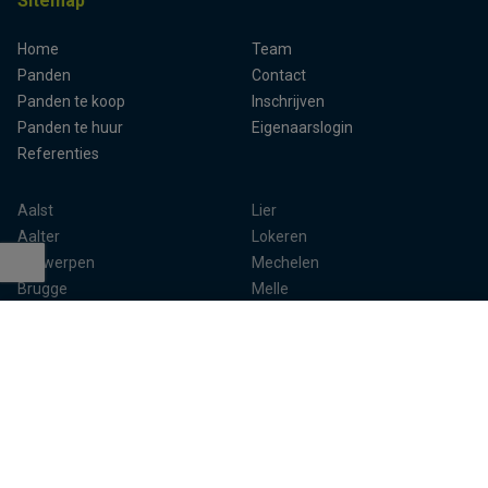
Sitemap
Home
Team
Terug naar boven
Panden
Contact
Panden te koop
Inschrijven
Panden te huur
Eigenaarslogin
Referenties
Aalst
Lier
Aalter
Lokeren
Antwerpen
Mechelen
Brugge
Melle
Deinze
Oudenaarde
Dendermonde
Sint-Niklaas
Eeklo
Ternat
Gent
Turnhout
Herentals
Waregem
Kempen