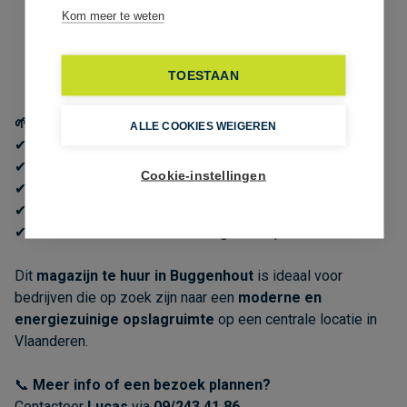
Industriële drijfkracht aanwezig
Energiezuinig ontwerp
Automatische sectionaalpoort
Functionele en efficiënte opslagruimte
🌱 Troeven
✔ Strategische ligging tussen Gent, Brussel en Antwerpen
✔ Energiezuinig magazijnencomplex met zonnepanelen
✔ Moderne logistieke infrastructuur
✔ Ideaal voor opslag, logistiek of KMO-activiteiten
✔ Goede bereikbaarheid met wagen en openbaar vervoer
Dit
magazijn te huur in Buggenhout
is ideaal voor
bedrijven die op zoek zijn naar een
moderne en
energiezuinige opslagruimte
op een centrale locatie in
Vlaanderen.
📞
Meer info of een bezoek plannen?
Contacteer
Lucas
via
09/243 41 86