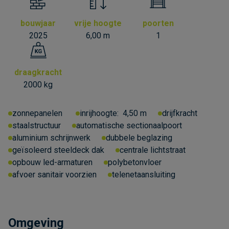
bouwjaar
vrije hoogte
poorten
2025
6,00 m
1
draagkracht
2000 kg
zonnepanelen
inrijhoogte:
4,50 m
drijfkracht
staalstructuur
automatische sectionaalpoort
aluminium schrijnwerk
dubbele beglazing
geïsoleerd steeldeck dak
centrale lichtstraat
opbouw led-armaturen
polybetonvloer
afvoer sanitair voorzien
telenetaansluiting
Omgeving