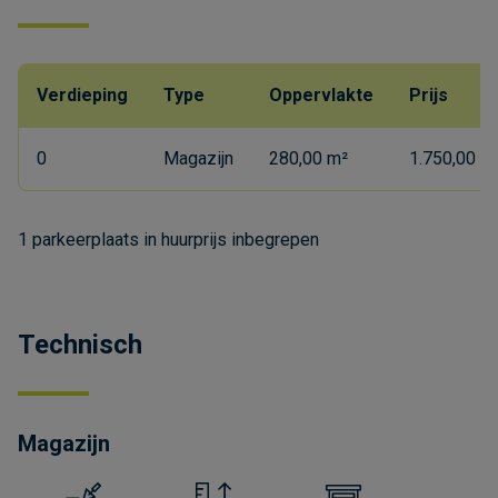
Verdieping
Type
Oppervlakte
Prijs
0
Magazijn
280,00 m²
1.750,00 €
1 parkeerplaats in huurprijs inbegrepen
Technisch
Magazijn