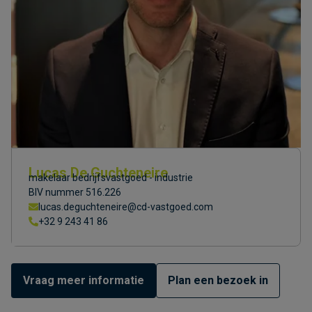
Lucas De Guchteneire
makelaar bedrijfsvastgoed - industrie
BIV nummer 516.226
lucas.deguchteneire@cd-vastgoed.com
+32 9 243 41 86
Vraag meer informatie
Plan een bezoek in