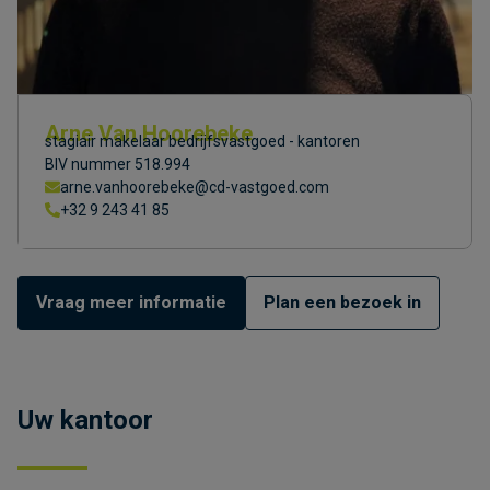
Arne Van Hoorebeke
stagiair makelaar bedrijfsvastgoed - kantoren
BIV nummer 518.994
arne.vanhoorebeke@cd-vastgoed.com
+32 9 243 41 85
Vraag meer informatie
Plan een bezoek in
Uw kantoor