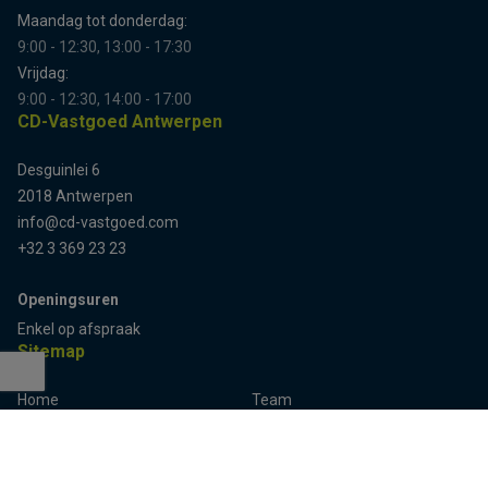
Maandag tot donderdag:
9:00 - 12:30, 13:00 - 17:30
Vrijdag:
9:00 - 12:30, 14:00 - 17:00
CD-Vastgoed Antwerpen
Desguinlei 6
2018 Antwerpen
info@cd-vastgoed.com
+32 3 369 23 23
Openingsuren
Enkel op afspraak
Sitemap
Home
Team
Panden
Contact
Terug naar boven
Panden te koop
Inschrijven
Panden te huur
Eigenaarslogin