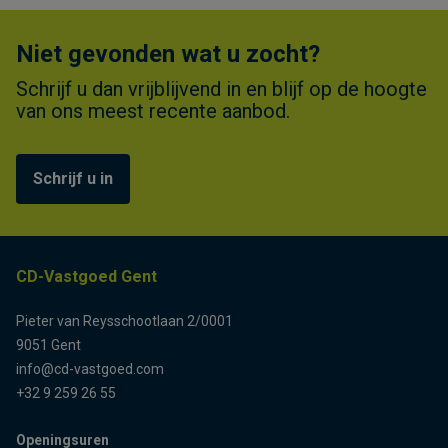
Niet gevonden wat u zocht?
Schrijf u dan vrijblijvend in en blijf op de hoogte
van ons meest recente aanbod.
Schrijf u in
CD-Vastgoed Gent
Pieter van Reysschootlaan 2/0001
9051 Gent
info@cd-vastgoed.com
+32 9 259 26 55
Openingsuren