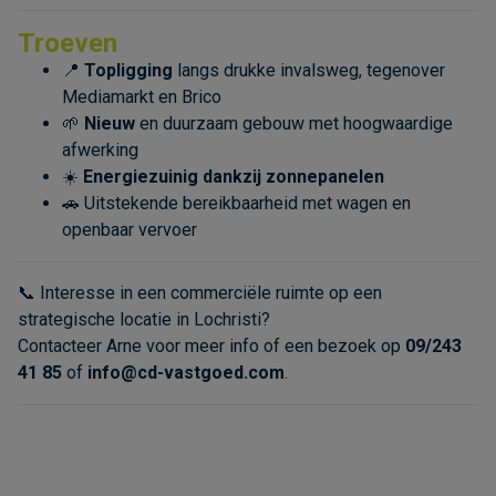
Troeven
📍
Topligging
langs drukke invalsweg, tegenover
Mediamarkt en Brico
🌱
Nieuw
en duurzaam gebouw met hoogwaardige
afwerking
☀️
Energiezuinig
dankzij
zonnepanelen
🚗 Uitstekende bereikbaarheid met wagen en
openbaar vervoer
📞 Interesse in een commerciële ruimte op een
strategische locatie in Lochristi?
Contacteer Arne voor meer info of een bezoek op
09/243
41 85
of
info@cd-vastgoed.com
.