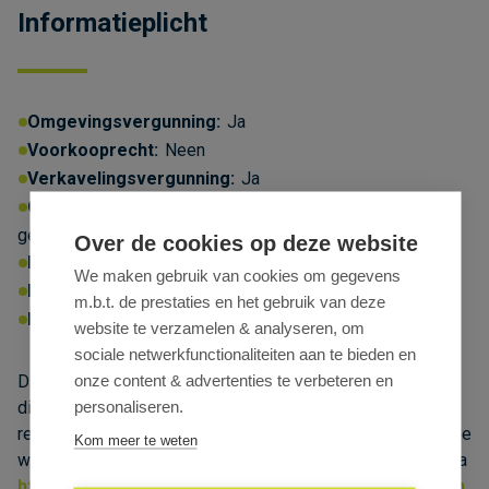
Informatieplicht
Omgevingsvergunning:
Ja
Voorkooprecht:
Neen
Verkavelingsvergunning:
Ja
Overstromingsgevoelig:
Geen overstromingsgevoelig
gebied
Over de cookies op deze website
Bestemming:
Woongebied
We maken gebruik van cookies om gegevens
P-score:
B
Geen afgebakende zones
m.b.t. de prestaties en het gebruik van deze
Erfgoed:
Geen beschermd erfgoed
website te verzamelen & analyseren, om
sociale netwerkfunctionaliteiten aan te bieden en
onze content & advertenties te verbeteren en
Dit pand kan onderhevig zijn aan de renovatieverplichting
personaliseren.
die door de Vlaamse Overheid wordt opgelegd voor niet-
residentiële gebouwen. Consulteer voor meer informatie de
Kom meer te weten
website van het Vlaams Energie- en Klimaatagentschap via
https://www.energiesparen.be/nr/renovatieverplichtin