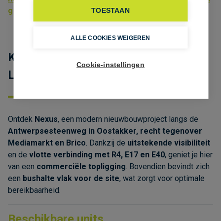
g
TOESTAAN
ALLE COOKIES WEIGEREN
Kantoor- en handelsruimte te koop in
Cookie-instellingen
Lochristi – Nieuwbouwproject Nexus
Ontdek
Nexus
, een modern nieuwbouwproject langs de
Antwerpsesteenweg in Oostakker, recht tegenover
Mediamarkt en Brico
. Dankzij de
uitstekende visibiliteit
en de
vlotte verbinding met R4, E17 en E40
, geniet je hier
van een
commerciële topligging
. Bovendien bevindt zich
een
bushalte vlak voor de site
, wat zorgt voor optimale
bereikbaarheid.
Beschikbare units