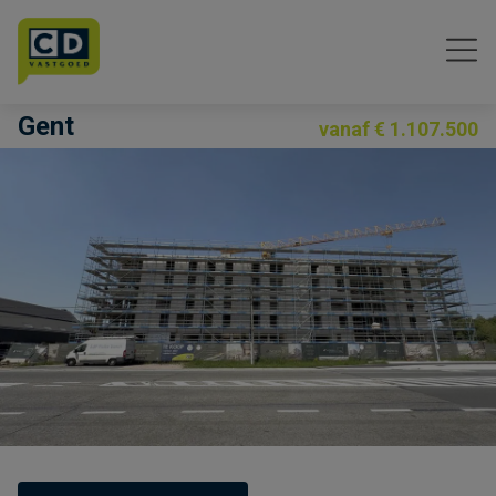
Menu overslaan en naar de inhoud gaan
Gent
vanaf € 1.107.500
Previous