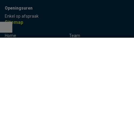
Openingsuren
Enkel op afspraak
Sitemap
Home
Team
Terug naar boven
Panden
Contact
Panden te koop
Inschrijven
Panden te huur
Eigenaarslogin
Referenties
Aalst
Lier
Aalter
Lokeren
Antwerpen
Mechelen
Brugge
Melle
Deinze
Oudenaarde
Dendermonde
Sint-Niklaas
Eeklo
Ternat
Gent
Turnhout