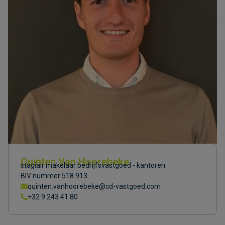
Quinten Van Hoorebeke
stagiair makelaar bedrijfsvastgoed - kantoren
BIV nummer 518.913
quinten.vanhoorebeke@cd-vastgoed.com
+32 9 243 41 80