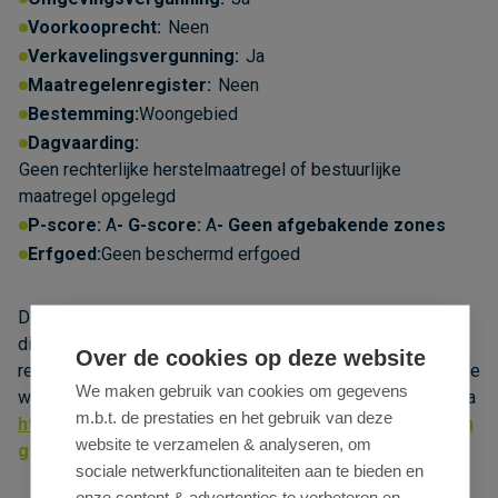
Voorkooprecht:
Neen
Verkavelingsvergunning:
Ja
Maatregelenregister:
Neen
Bestemming:
Woongebied
Dagvaarding:
Geen rechterlijke herstelmaatregel of bestuurlijke
maatregel opgelegd
P-score:
A
G-score:
A
Geen afgebakende zones
Erfgoed:
Geen beschermd erfgoed
Dit pand kan onderhevig zijn aan de renovatieverplichting
die door de Vlaamse Overheid wordt opgelegd voor niet-
Over de cookies op deze website
residentiële gebouwen. Consulteer voor meer informatie de
We maken gebruik van cookies om gegevens
website van het Vlaams Energie- en Klimaatagentschap via
m.b.t. de prestaties en het gebruik van deze
https://www.energiesparen.be/nr/renovatieverplichtin
website te verzamelen & analyseren, om
g
sociale netwerkfunctionaliteiten aan te bieden en
onze content & advertenties te verbeteren en