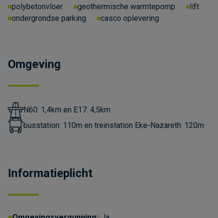
polybetonvloer
geothermische warmtepomp
lift
ondergrondse parking
casco oplevering
Omgeving
N60: 1,4km en E17: 4,5km
busstation: 110m en treinstation Eke-Nazareth: 120m
Informatieplicht
Omgevingsvergunning:
Ja