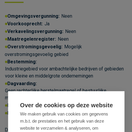
Omgevingsvergunning:
Neen
Voorkooprecht:
Ja
Verkavelingsvergunning:
Neen
Maatregelenregister:
Neen
Overstromingsgevoelig:
Mogelijk
overstromingsgevoelig gebied
Bestemming:
Industriegebied voor ambachtelijke bedrijven of gebieden
voor kleine en middelgrote ondernemingen
Dagvaarding:
Geen rechterlijke herstelmaatregel of bestuurlijke
maatregel opgelegd
Over de cookies op deze website
P-score:
D
Geen afgebakende zones
Erfgoed:
Geen beschermd erfgoed
We maken gebruik van cookies om gegevens
m.b.t. de prestaties en het gebruik van deze
website te verzamelen & analyseren, om
Dit pand kan onderhevig zijn aan de renovatieverplichting