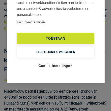
sociale netwerkfunctionaliteiten aan te bieden en
die door de Vlaamse Overheid wordt opgelegd voor niet-
onze content & advertenties te verbeteren en
residentiële gebouwen. Consulteer voor meer informatie de
personaliseren.
website van het Vlaams Energie- en Klimaatagentschap via
https://www.energiesparen.be/nr/renovatieverplichtin
Kom meer te weten
g
TOESTAAN
Nieuwbouw magazijn met kantoren te
ALLE COOKIES WEIGEREN
koop op topligging aan N16 en A12 in
Cookie-instellingen
Puurs
Nieuwbouw bedrijfsgebouw op een perceel grond van
4480m² te koop op een uiterst strategische locatie in
Pullaar (Puurs), vlak aan de N16 (Sint-Niklaas – Willebroek)
en met directe aansluiting op de A12 (Antwerpen –