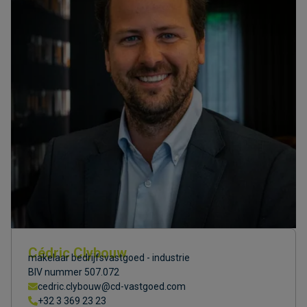
Cédric Clybouw
makelaar bedrijfsvastgoed - industrie
BIV nummer 507.072
cedric.clybouw@cd-vastgoed.com
+32 3 369 23 23