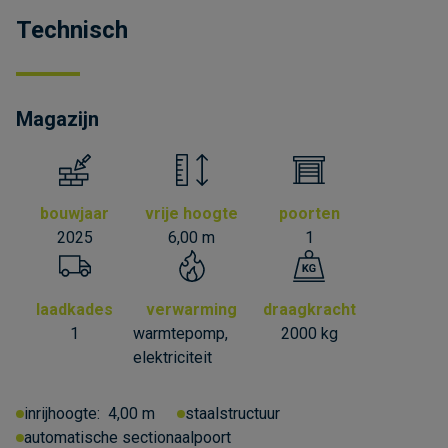
Technisch
Magazijn
bouwjaar
vrije hoogte
poorten
2025
6,00 m
1
laadkades
verwarming
draagkracht
1
warmtepomp,
2000 kg
elektriciteit
inrijhoogte:
4,00 m
staalstructuur
automatische sectionaalpoort