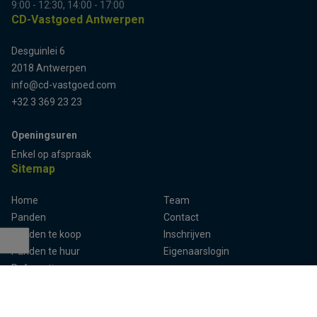
9:00 - 12:30, 14:00 - 17:00
CD-Vastgoed Antwerpen
Desguinlei 6
2018 Antwerpen
info@cd-vastgoed.com
+32 3 369 23 23
Openingsuren
Terug naar boven
Enkel op afspraak
Sitemap
Home
Team
Panden
Contact
Panden te koop
Inschrijven
Panden te huur
Eigenaarslogin
Referenties
Aalst
Lier