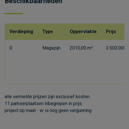
Beschikbaarheden
Verdieping
Type
Oppervlakte
Prijs
0
Magazijn
2010,00 m²
3.500.000,0
alle vermelde prijzen zijn exclusief kosten
11 parkeerplaatsen inbegrepen in prijs
project op maat - er is nog geen vergunning