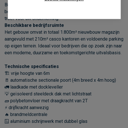
Brussel). Deze ligging combineert een uitstekende
bereikbaarheid met een sterke commerciële en logistieke
troef voor uw onderneming.
Beschikbare bedrijfsruimte
Het gebouw omvat in totaal 1.800m² nieuwbouw magazijn
aangevuld met 210m² casco kantoren en voldoende parking
op eigen terrein. Ideaal voor bedrijven die op zoek zijn naar
een moderne, duurzame en toekomstgerichte uitvalsbasis.
Technische specificaties
🏗️ vrije hoogte van 6m
🚪 automatische sectionale poort (4m breed x 4m hoog)
🚛 laadkade met dockleveller
💡 geïsoleerd steeldeck dak met lichtstraat
🧱 polybetonvloer met draagkracht van 2T
⚡ drijfkracht aanwezig
🔥 brandmeldcentrale
🪟 aluminium schrijnwerk met dubbel glas