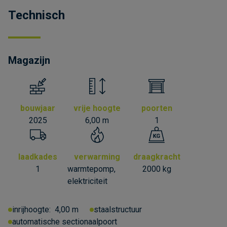
Technisch
Magazijn
bouwjaar
vrije hoogte
poorten
2025
6,00 m
1
laadkades
verwarming
draagkracht
1
warmtepomp,
2000 kg
elektriciteit
inrijhoogte:
4,00 m
staalstructuur
automatische sectionaalpoort