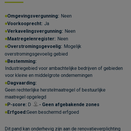
Omgevingsvergunning:
Neen
Voorkooprecht:
Ja
Verkavelingsvergunning:
Neen
Maatregelenregister:
Neen
Overstromingsgevoelig:
Mogelijk
overstromingsgevoelig gebied
Bestemming:
Industriegebied voor ambachtelijke bedrijven of gebieden
voor kleine en middelgrote ondernemingen
Dagvaarding:
Geen rechterlijke herstelmaatregel of bestuurlijke
maatregel opgelegd
Over de cookies op deze website
P-score:
D
Geen afgebakende zones
Erfgoed:
Geen beschermd erfgoed
We maken gebruik van cookies om gegevens
m.b.t. de prestaties en het gebruik van deze
website te verzamelen & analyseren, om
Dit pand kan onderhevig zijn aan de renovatieverplichting