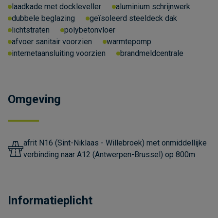
laadkade met dockleveller
aluminium schrijnwerk
dubbele beglazing
geïsoleerd steeldeck dak
lichtstraten
polybetonvloer
afvoer sanitair voorzien
warmtepomp
internetaansluiting voorzien
brandmeldcentrale
Omgeving
afrit N16 (Sint-Niklaas - Willebroek) met onmiddellijke
verbinding naar A12 (Antwerpen-Brussel) op 800m
Informatieplicht