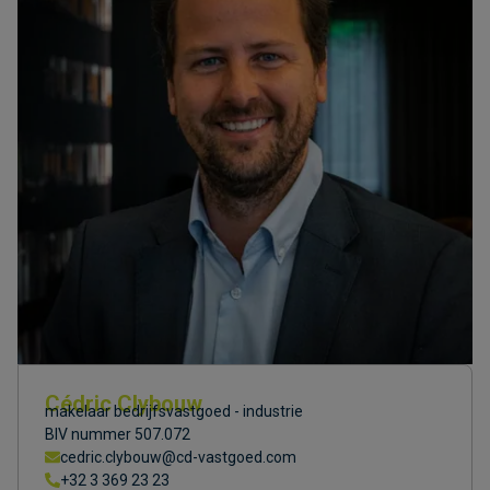
Cédric Clybouw
makelaar bedrijfsvastgoed - industrie
BIV nummer 507.072
cedric.clybouw@cd-vastgoed.com
+32 3 369 23 23