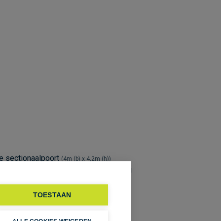
e sectionaalpoort
4m (b) x 4,2m (h)
bovengrondse parking, truck parking
TOESTAAN