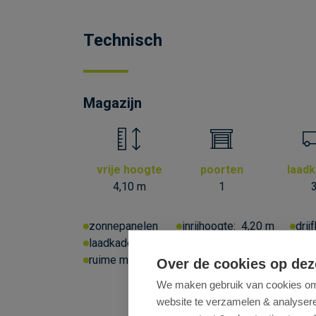
Technisch
Magazijn
vrije hoogte
poorten
laad
4,10 m
1
zonnepanelen
inrijhoogte:
4,20 m
drij
laadkade
lichtstraten
opbouw led-arma
ruime manoeuvreerruimte voor vrachtwagens
Over de cookies op dez
We maken gebruik van cookies om 
website te verzamelen & analyseren