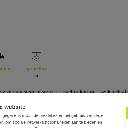
kades
sprinklers
3
ja
fkracht, hoogspanningscabine
betonstructuur
automatisch
turen
polybetonvloer
sanitair h/d
sprinklersysteem
techniek kva:
kva: 3x400v
e website
gegevens m.b.t. de prestaties en het gebruik van deze
, om sociale netwerkfunctionaliteiten aan te bieden en