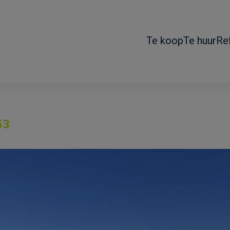
Te koop
Te huur
Re
53