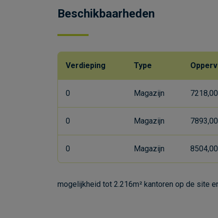
Beschikbaarheden
Verdieping
Type
Opperv
0
Magazijn
7218,00
0
Magazijn
7893,00
0
Magazijn
8504,00
mogelijkheid tot 2.216m² kantoren op de site e