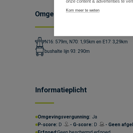
onze content & advertenties te ver
Kom meer te weten
Omgeving
N16: 579m, N70: 1,95km en E17: 3,29km
bushalte lijn 93: 290m
Informatieplicht
Omgevingsvergunning:
Ja
P-score:
D
G-score:
D
Geen afge
Erfgoed:
Geen beschermd erfgoed