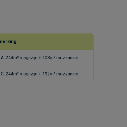
merking
t A: 244m² magazijn + 108m² mezzanine
t C: 244m² magazijn + 192m² mezzanine