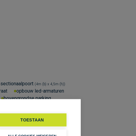
sectionaalpoort
4m (b) x 4,5m (h)
raat
opbouw led-armaturen
bovengrondse parking
TOESTAAN