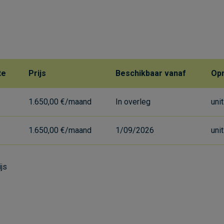
te
Prijs
Beschikbaar vanaf
Op
1.650,00 €/maand
In overleg
uni
1.650,00 €/maand
1/09/2026
uni
ijs