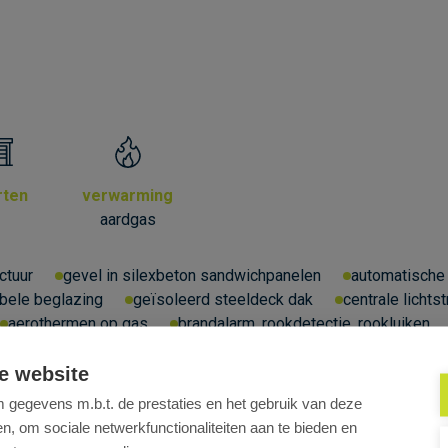
rten
verwarming
1
aardgas
ctuur
gevel in silexbeton sandwichpanelen
automatische 
bele beglazing
geïsoleerd steeldeck dak
centrale lichtst
aerothermen op gas
brandalarm, rookdetectie, rookluiken
e website
gegevens m.b.t. de prestaties en het gebruik van deze
, om sociale netwerkfunctionaliteiten aan te bieden en