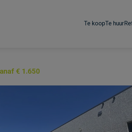
Te koop
Te huur
Re
anaf € 1.650