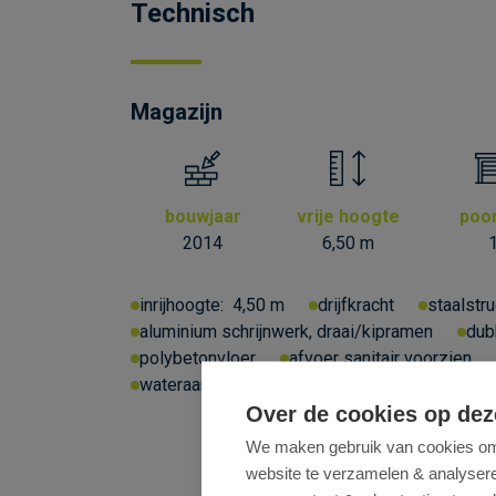
Technisch
Magazijn
bouwjaar
vrije hoogte
poo
2014
6,50 m
inrijhoogte:
4,50 m
drijfkracht
staalstru
aluminium schrijnwerk, draai/kipramen
dub
polybetonvloer
afvoer sanitair voorzien
wateraansluiting
Over de cookies op dez
We maken gebruik van cookies om 
website te verzamelen & analyseren