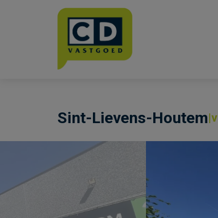
Menu overslaan en naar de inhoud gaan
Sint-Lievens-Houtem
v