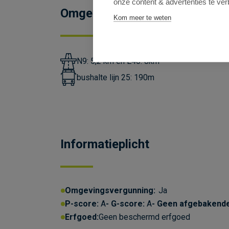
onze content & advertenties te ver
Omgeving
Kom meer te weten
N9: 5,2 km en E40: 8km
bushalte lijn 25: 190m
Informatieplicht
Omgevingsvergunning:
Ja
P-score:
A
G-score:
A
Geen afgebakend
Erfgoed:
Geen beschermd erfgoed