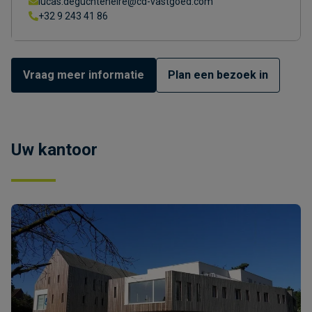
lucas.deguchteneire@cd-vastgoed.com
+32 9 243 41 86
Vraag meer informatie
Plan een bezoek in
Uw kantoor