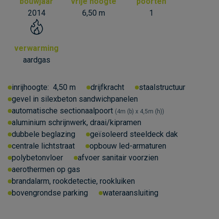
bouwjaar
vrije hoogte
poorten
2014
6,50 m
1
verwarming
aardgas
inrijhoogte:
4,50 m
drijfkracht
staalstructuur
gevel in silexbeton sandwichpanelen
automatische sectionaalpoort
4m (b) x 4,5m (h)
aluminium schrijnwerk, draai/kipramen
dubbele beglazing
geïsoleerd steeldeck dak
centrale lichtstraat
opbouw led-armaturen
polybetonvloer
afvoer sanitair voorzien
aerothermen op gas
brandalarm, rookdetectie, rookluiken
bovengrondse parking
wateraansluiting