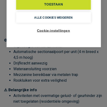
108 m² ingebouwde mezzanine
2 parkeerplaatsen inbegrepen
Unit C
244 m² magazijn
192 m² ingebouwde mezzanine
2 parkeerplaatsen inbegrepen
⚙️ Specificaties & uitrusting
Vrije hoogte van ca. 6,5 meter
Automatische sectionaalpoort per unit (4 m breed x
4,5 m hoog)
Drijfkracht aanwezig
Wateraansluiting voorzien
Mezzanine bereikbaar via metalen trap
Rookluiken voor extra veiligheid
⚠️ Belangrijke info
Activiteiten met overmatige geluid- of geurhinder zijn
niet toegelaten (residentiële omgeving)