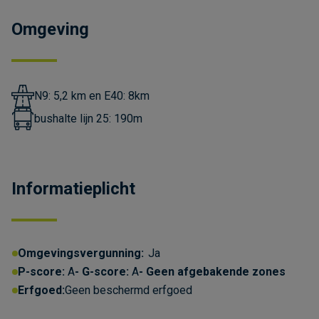
Omgeving
N9: 5,2 km en E40: 8km
bushalte lijn 25: 190m
Informatieplicht
Omgevingsvergunning:
Ja
Over de cookies op deze website
P-score:
A
G-score:
A
Geen afgebakende zones
We maken gebruik van cookies om gegevens
Erfgoed:
Geen beschermd erfgoed
m.b.t. de prestaties en het gebruik van deze
website te verzamelen & analyseren, om