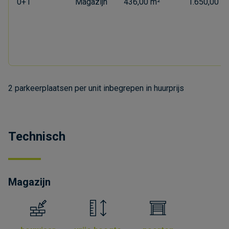
0+1
Magazijn
436,00 m²
1.650,00 €
2 parkeerplaatsen per unit inbegrepen in huurprijs
Technisch
Magazijn