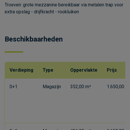
Troeven: grote mezzanine bereikbaar via metalen trap voor
extra opslag - drijfkracht - rookluiken
Beschikbaarheden
Verdieping
Type
Oppervlakte
Prijs
0+1
Magazijn
352,00 m²
1.650,00 €