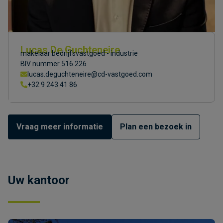
Lucas De Guchteneire
makelaar bedrijfsvastgoed - industrie
BIV nummer 516.226
lucas.deguchteneire@cd-vastgoed.com
+32 9 243 41 86
Vraag meer informatie
Plan een bezoek in
Uw kantoor