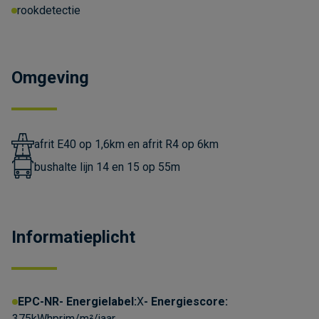
rookdetectie
Omgeving
afrit E40 op 1,6km en afrit R4 op 6km
bushalte lijn 14 en 15 op 55m
Informatieplicht
EPC-NR
Energielabel:
X
Energiescore:
375kWhprim/m²/jaar