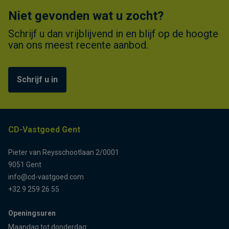
Niet gevonden wat u zocht?
Schrijf u dan vrijblijvend in en blijf op de hoogte
van ons meest recente aanbod.
Schrijf u in
CD-Vastgoed Gent
Pieter van Reysschootlaan 2/0001
9051 Gent
info@cd-vastgoed.com
+32 9 259 26 55
Openingsuren
Maandag tot donderdag: