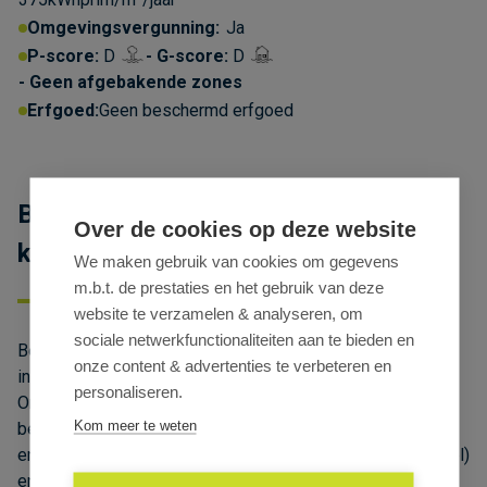
Omgevingsvergunning:
Ja
P-score:
D
G-score:
D
Geen afgebakende zones
Erfgoed:
Geen beschermd erfgoed
Bedrijfsruimte met magazijn en
Over de cookies op deze website
kantoren te huur nabij E40 in Drongen
We maken gebruik van cookies om gegevens
m.b.t. de prestaties en het gebruik van deze
website te verzamelen & analyseren, om
sociale netwerkfunctionaliteiten aan te bieden en
Ben jij op zoek naar een magazijn of bedrijfsruimte te huur
onze content & advertenties te verbeteren en
in de regio Gent met uitstekende logistieke verbindingen?
personaliseren.
Ontdek deze functionele en strategisch gelegen
Kom meer te weten
bedrijfsunits in het Industriepark Drongen, op slechts
enkele minuten van de afrit van de E40 (Oostende–Brussel)
en met een vlotte aansluiting op de R4 rond Gent. Dankzij