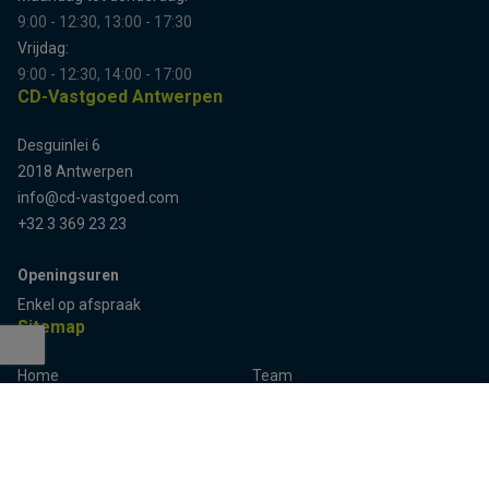
9:00 - 12:30, 13:00 - 17:30
Vrijdag:
9:00 - 12:30, 14:00 - 17:00
CD-Vastgoed Antwerpen
Desguinlei 6
2018 Antwerpen
info@cd-vastgoed.com
+32 3 369 23 23
Openingsuren
Enkel op afspraak
Sitemap
Home
Team
Terug naar boven
Panden
Contact
Panden te koop
Inschrijven
Panden te huur
Eigenaarslogin
Referenties