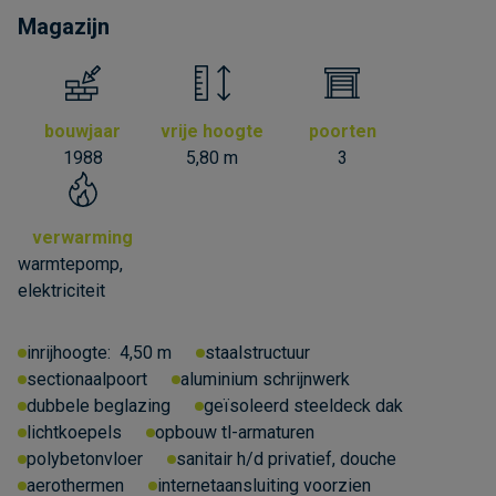
Magazijn
bouwjaar
vrije hoogte
poorten
1988
5,80 m
3
verwarming
warmtepomp,
elektriciteit
inrijhoogte:
4,50 m
staalstructuur
sectionaalpoort
aluminium schrijnwerk
dubbele beglazing
geïsoleerd steeldeck dak
lichtkoepels
opbouw tl-armaturen
polybetonvloer
sanitair h/d privatief, douche
aerothermen
internetaansluiting voorzien