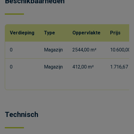
Beschikbaarheden
Verdieping
Type
Oppervlakte
Prijs
0
Magazijn
2544,00 m²
10.600,00 
0
Magazijn
412,00 m²
1.716,67 €
Technisch