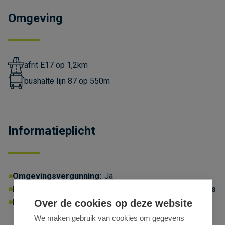
Omgeving
afrit E17 op 1,2km
bushalte lijn 87 op 550m
Informatieplicht
Omgevingsvergunning:
Ja
P-score:
D
G-score:
A
Geen afgebakende zones
Erfgoed:
Geen beschermd erfgoed
Over de cookies op deze website
We maken gebruik van cookies om gegevens