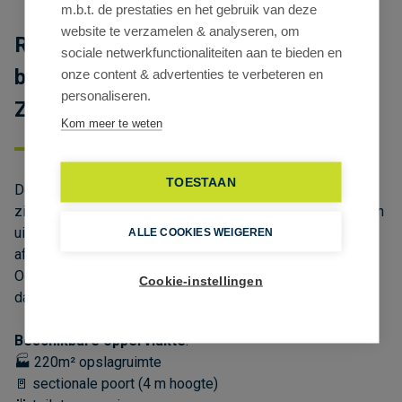
m.b.t. de prestaties en het gebruik van deze
website te verzamelen & analyseren, om
Recente loods te huur in
sociale netwerkfunctionaliteiten aan te bieden en
bedrijvenpark Westpoort in
onze content & advertenties te verbeteren en
personaliseren.
Zwijndrecht
Kom meer te weten
TOESTAAN
Deze instapklare opslagruimte (bouwjaar 2023) bevindt
zich in het bedrijvenpark Westpoort in Zwijndrecht, met een
uitstekende bereikbaarheid via de E17 (Antwerpen–Gent,
ALLE COOKIES WEIGEREN
afrit op 1,2 km).
Ook met het openbaar vervoer is de site vlot bereikbaar
Cookie-instellingen
dankzij een bushalte op slechts 550 m.
Beschikbare oppervlakte
:
🏭 220m² opslagruimte
🚪 sectionale poort (4 m hoogte)