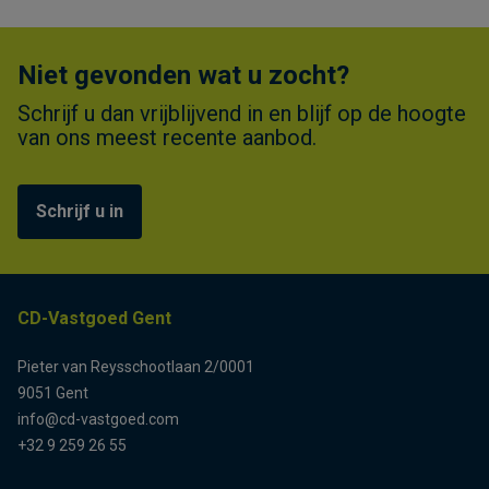
Niet gevonden wat u zocht?
Schrijf u dan vrijblijvend in en blijf op de hoogte
van ons meest recente aanbod.
Schrijf u in
CD-Vastgoed Gent
Pieter van Reysschootlaan 2/0001
9051 Gent
info@cd-vastgoed.com
+32 9 259 26 55