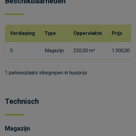
Beschikbaarheden
Verdieping
Type
Oppervlakte
Prijs
0
Magazijn
220,00 m²
1.300,00 €
1 parkeerplaats inbegrepen in huurprijs
Technisch
Magazijn