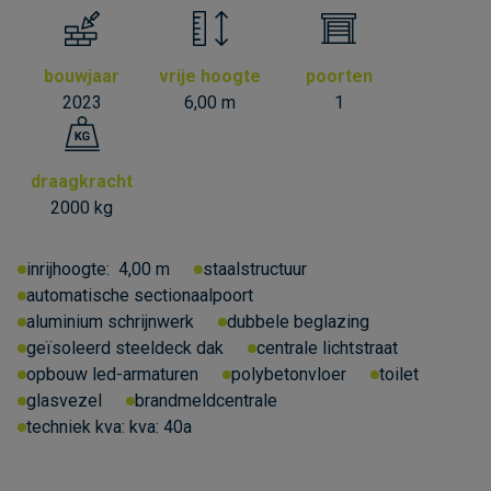
bouwjaar
vrije hoogte
poorten
2023
6,00 m
1
draagkracht
2000 kg
inrijhoogte:
4,00 m
staalstructuur
automatische sectionaalpoort
aluminium schrijnwerk
dubbele beglazing
geïsoleerd steeldeck dak
centrale lichtstraat
opbouw led-armaturen
polybetonvloer
toilet
glasvezel
brandmeldcentrale
techniek kva:
kva: 40a