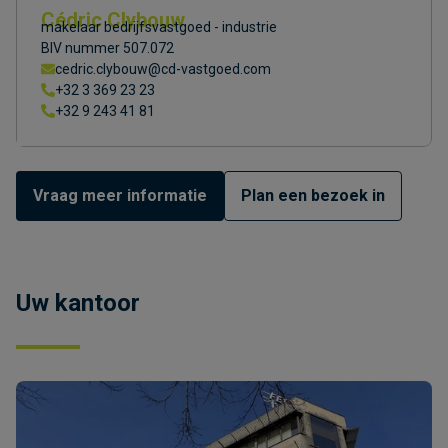
Cédric Clybouw
makelaar bedrijfsvastgoed - industrie
BIV nummer 507.072
cedric.clybouw@cd-vastgoed.com
+32 3 369 23 23
+32 9 243 41 81
Vraag meer informatie
Plan een bezoek in
Uw kantoor