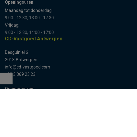
Openingsuren
Maandag tot donderdag:
9:00 - 12:30, 13:00 - 17:30
Vrijdag:
9:00 - 12:30, 14:00 - 17:00
CD-Vastgoed Antwerpen
Desguinlei 6
2018 Antwerpen
info@cd-vastgoed.com
+32 3 369 23 23
Openingsuren
Terug naar boven
Enkel op afspraak
Sitemap
Home
Team
Panden
Contact
Panden te koop
Inschrijven