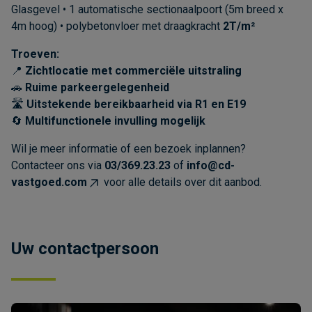
Glasgevel • 1 automatische sectionaalpoort (5m breed x
4m hoog) • polybetonvloer met draagkracht
2T/m²
Troeven:
📍
Zichtlocatie met commerciële uitstraling
🚗
Ruime parkeergelegenheid
🛣️
Uitstekende bereikbaarheid via R1 en E19
🔄
Multifunctionele invulling mogelijk
Wil je meer informatie of een bezoek inplannen?
Contacteer ons via
03/369.23.23
of
info@cd-
vastgoed.com
voor alle details over dit aanbod.
Uw contactpersoon