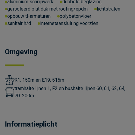
aluminium schrijnwerk
dubbele beglazing
geïsoleerd plat dak met roofing/epdm
lichtstraten
opbouw tl-armaturen
polybetonvloer
sanitair h/d
internetaansluiting voorzien
Omgeving
R1: 150m en E19: 515m
tramhalte lijnen 1, F2 en bushalte lijnen 60, 61, 62, 64,
70: 200m
Informatieplicht