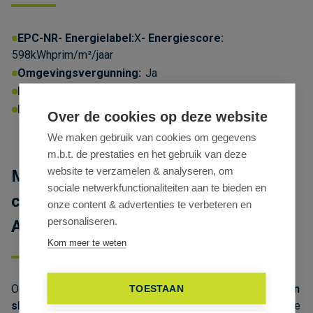
EPC-NR
Energielabel:
X
Energiescore:
598kWhprim/m²/jaar
Omgevingsvergunning:
Ja
P-score:
A
G-score:
A
Geen afgebakende zones
Erfgoed:
Geen beschermd erfgoed
Over de cookies op deze website
We maken gebruik van cookies om gegevens
m.b.t. de prestaties en het gebruik van deze
website te verzamelen & analyseren, om
Magazijn met showroom te huur op
sociale netwerkfunctionaliteiten aan te bieden en
commerciële toplocatie in Haven
onze content & advertenties te verbeteren en
personaliseren.
Antwerpen
Kom meer te weten
Ontdek dit polyvalente bedrijfspand met
ruim
magazijn en
TOESTAAN
showroom
op de voormalige Mercedes/Hedin-site aan de