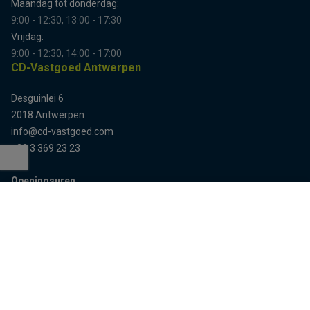
Maandag tot donderdag:
9:00 - 12:30, 13:00 - 17:30
Vrijdag:
9:00 - 12:30, 14:00 - 17:00
CD-Vastgoed Antwerpen
Desguinlei 6
2018 Antwerpen
info@cd-vastgoed.com
+32 3 369 23 23
Openingsuren
Terug naar boven
Enkel op afspraak
Sitemap
Home
Team
Panden
Contact
Panden te koop
Inschrijven
Panden te huur
Eigenaarslogin