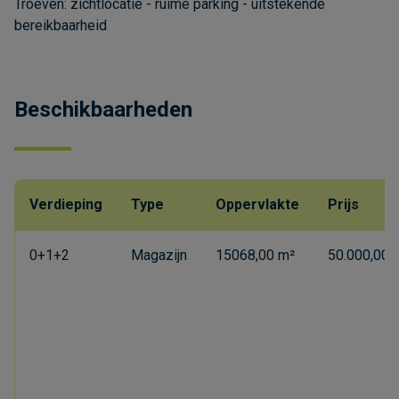
Troeven: zichtlocatie - ruime parking - uitstekende
bereikbaarheid
Beschikbaarheden
Verdieping
Type
Oppervlakte
Prijs
0+1+2
Magazijn
15068,00 m²
50.000,00 