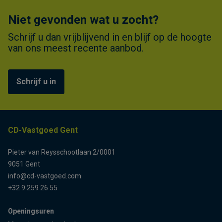
Niet gevonden wat u zocht?
Schrijf u dan vrijblijvend in en blijf op de hoogte
van ons meest recente aanbod.
Schrijf u in
CD-Vastgoed Gent
Pieter van Reysschootlaan 2/0001
9051 Gent
info@cd-vastgoed.com
+32 9 259 26 55
Openingsuren