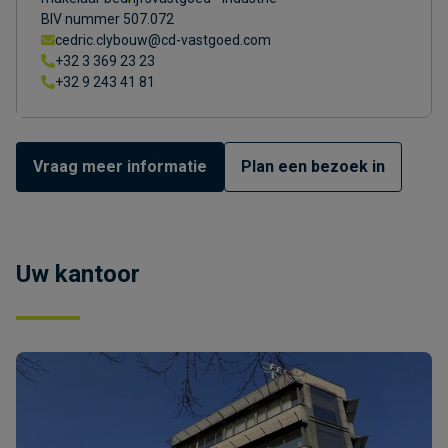
BIV nummer 507.072
cedric.clybouw@cd-vastgoed.com
+32 3 369 23 23
+32 9 243 41 81
Vraag meer informatie
Plan een bezoek in
Uw kantoor