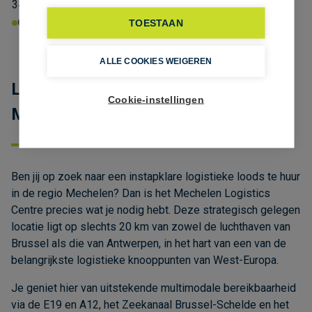
344kWhprim/m²/jaar
Overstromingsgevoelig:
Niet meegedeeld
TOESTAAN
ALLE COOKIES WEIGEREN
Logistiek bedrijfspand te huur
Cookie-instellingen
Mechelen Logistics Centre
Ben jij op zoek naar een instapklare logistieke loods te huur
in de regio Mechelen? Dan is het Mechelen Logistics
Centre precies wat je nodig hebt. Deze strategisch gelegen
locatie ligt op slechts 20 km van zowel de luchthaven van
Brussel als die van Antwerpen, in het hart van een van de
belangrijkste logistieke knooppunten van West-Europa.
Je geniet hier van uitstekende multimodale bereikbaarheid
via de E19 en A12, het Zeekanaal Brussel-Schelde en het