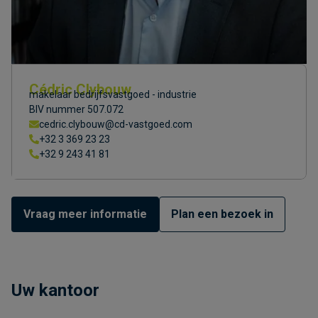
Cédric Clybouw
makelaar bedrijfsvastgoed - industrie
BIV nummer 507.072
cedric.clybouw@cd-vastgoed.com
+32 3 369 23 23
+32 9 243 41 81
Vraag meer informatie
Plan een bezoek in
Uw kantoor