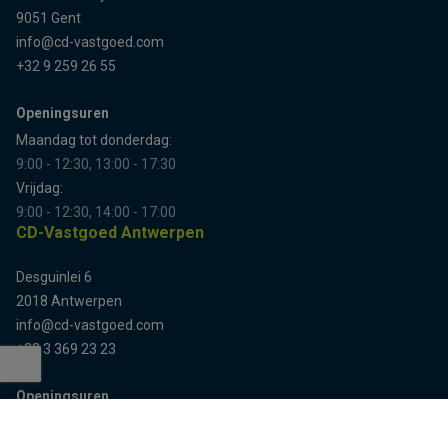
9051 Gent
info@cd-vastgoed.com
+32 9 259 26 55
Openingsuren
Maandag tot donderdag:
9:00 - 12:30, 13:00 - 17:30
Vrijdag:
9:00 - 12:30, 14:00 - 17:00
CD-Vastgoed Antwerpen
Desguinlei 6
2018 Antwerpen
info@cd-vastgoed.com
+32 3 369 23 23
Openingsuren
Terug naar boven
Enkel op afspraak
Sitemap