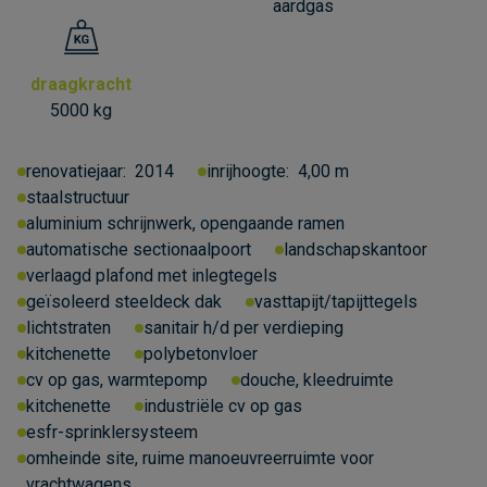
aardgas
draagkracht
5000 kg
renovatiejaar:
2014
inrijhoogte:
4,00 m
staalstructuur
aluminium schrijnwerk, opengaande ramen
automatische sectionaalpoort
landschapskantoor
verlaagd plafond met inlegtegels
geïsoleerd steeldeck dak
vasttapijt/tapijttegels
lichtstraten
sanitair h/d per verdieping
kitchenette
polybetonvloer
cv op gas, warmtepomp
douche, kleedruimte
kitchenette
industriële cv op gas
esfr-sprinklersysteem
omheinde site, ruime manoeuvreerruimte voor
vrachtwagens