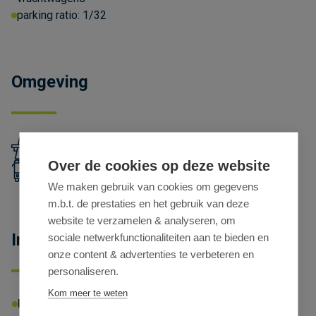
parking ratio:
1/32
Omgeving
oprit E19 op 850m
Over de cookies op deze website
bushalte lijn 5 op 700m
We maken gebruik van cookies om gegevens
m.b.t. de prestaties en het gebruik van deze
website te verzamelen & analyseren, om
Informatieplicht
sociale netwerkfunctionaliteiten aan te bieden en
onze content & advertenties te verbeteren en
personaliseren.
Kom meer te weten
EPC-NR
Energielabel:
X
Energiescore: