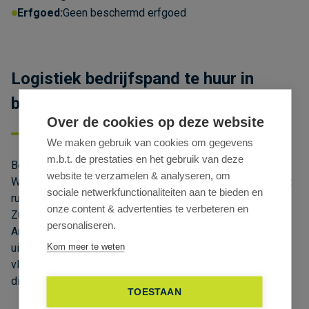
Erfgoed:
Geen beschermd erfgoed
Logistiek bedrijfspand te huur in
bedrijvenpark Vijverdam te Waregem
Over de cookies op deze website
We maken gebruik van cookies om gegevens
m.b.t. de prestaties en het gebruik van deze
Ben je op zoek naar een logistiek magazijn te huur in
website te verzamelen & analyseren, om
Waregem met een uitstekende bereikbaarheid? Ontdek dit
sociale netwerkfunctionaliteiten aan te bieden en
ruime bedrijfspand in bedrijvenpark Vijverdam (Waregem-
onze content & advertenties te verbeteren en
Zuid), strategisch gelegen langs de E17 (Kortrijk – Gent –
personaliseren.
Antwerpen) en vlak bij afrit 5 (Waregem). Dankzij de
Kom meer te weten
uitstekende zichtbaarheid vanaf de autosnelweg en de
vlotte verbindingen is dit de ideale locatie voor logistiek,
distributie en opslag.
TOESTAAN