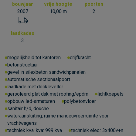
bouwjaar
vrije hoogte
poorten
2007
10,00 m
2
laadkades
3
mogelijkheid tot kantoren
drijfkracht
betonstructuur
gevel in silexbeton sandwichpanelen
automatische sectionaalpoort
laadkade met dockleveller
geïsoleerd plat dak met roofing/epdm
lichtkoepels
opbouw led-armaturen
polybetonvloer
sanitair h/d, douche
wateraansluiting, ruime manoeuvreerruimte voor
vrachtwagens
techniek kva:
kva: 999 kva
techniek elec.:
3x400v+n