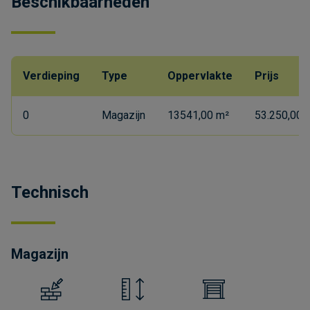
Beschikbaarheden
Verdieping
Type
Oppervlakte
Prijs
0
Magazijn
13541,00 m²
53.250,00 
Technisch
Magazijn