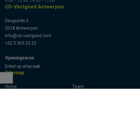
9:00 - 12:30, 14:00 - 17:00
CD-Vastgoed Antwerpen
Desguinlei 6
2018 Antwerpen
info@cd-vastgoed.com
+32 3 369 23 23
Openingsuren
Enkel op afspraak
Sitemap
Home
Team
Terug naar boven
Panden
Contact
Panden te koop
Inschrijven
Panden te huur
Eigenaarslogin
Referenties
Aalst
Lier