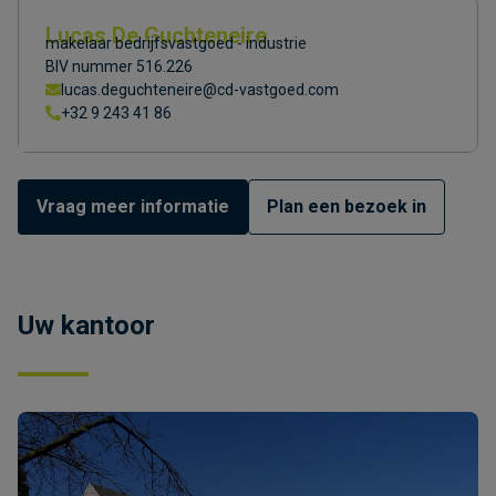
Lucas De Guchteneire
makelaar bedrijfsvastgoed - industrie
BIV nummer 516.226
lucas.deguchteneire@cd-vastgoed.com
+32 9 243 41 86
Vraag meer informatie
Plan een bezoek in
Uw kantoor