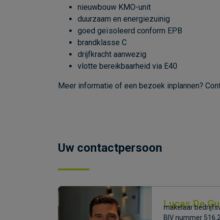
nieuwbouw KMO-unit
duurzaam en energiezuinig
goed geïsoleerd conform EPB
brandklasse C
drijfkracht aanwezig
vlotte bereikbaarheid via E40
Meer informatie of een bezoek inplannen? Con
Uw contactpersoon
Lucas De Gu
makelaar bedrijfsv
BIV nummer 516.