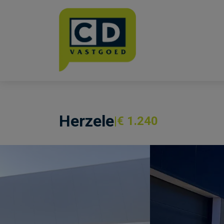
Menu overslaan en naar de inhoud gaan
Herzele
€ 1.240