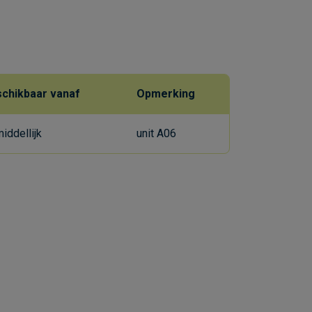
chikbaar vanaf
Opmerking
iddellijk
unit A06