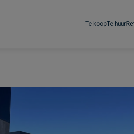
Te koop
Te huur
Re