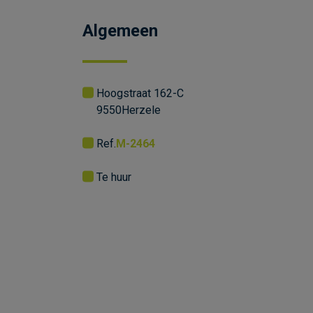
Algemeen
Hoogstraat 162-C
9550
Herzele
Ref.
M-2464
Te huur