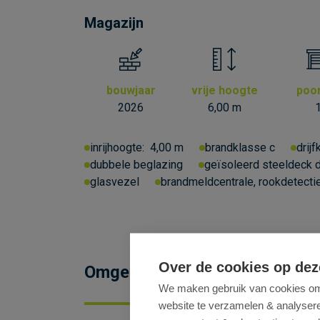
Magazijn
bouwjaar
vrije hoogte
poo
2026
6,00 m
inrijhoogte:
4,00 m
brandklasse c
drijf
dubbele beglazing
geïsoleerd steeldeck 
glasvezel
brandmeldcentrale, rookdetectie
Over de cookies op dez
Omgeving
We maken gebruik van cookies om 
website te verzamelen & analyseren