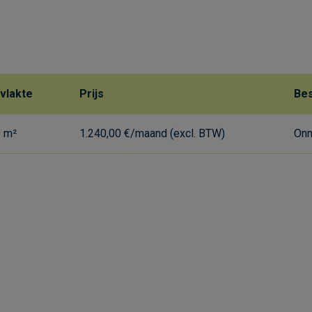
vlakte
Prijs
Bes
0 m²
1.240,00 €/maand (excl. BTW)
Onm