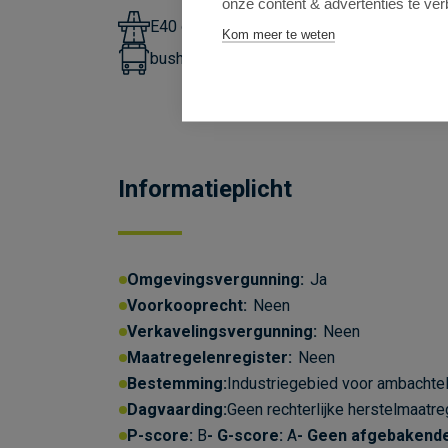
onze content & advertenties te ver
E40 op 11,8km
Kom meer te weten
bushalte lijn 25, 49, 251 op 180m
Informatieplicht
Omgevingsvergunning:
Ja
Voorkooprecht:
Neen
Verkavelingsvergunning:
Neen
Maatregelenregister:
Neen
Bestemming:
Industriegebied voor ambachtel
Dagvaarding:
Geen rechterlijke herstelmaatre
P-score:
B
G-score:
A
Geen afgebakend