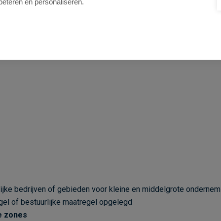
beteren en personaliseren.
ijke bedrijven of gebieden voor kleine en middelgrote onderne
gel of bestuurlijke maatregel opgelegd
e zones