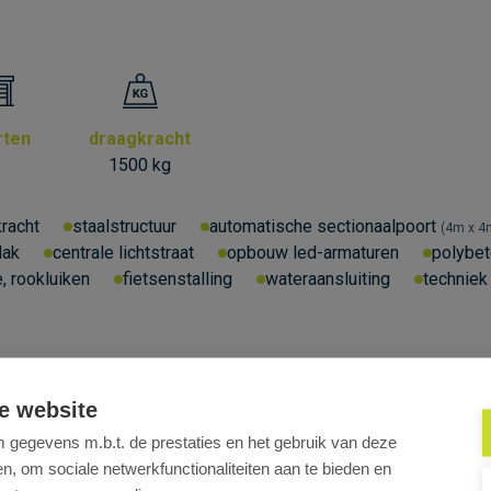
rten
draagkracht
1
1500 kg
kracht
staalstructuur
automatische sectionaalpoort
4m x 4
dak
centrale lichtstraat
opbouw led-armaturen
polybet
, rookluiken
fietsenstalling
wateraansluiting
techniek 
e website
gegevens m.b.t. de prestaties en het gebruik van deze
, om sociale netwerkfunctionaliteiten aan te bieden en