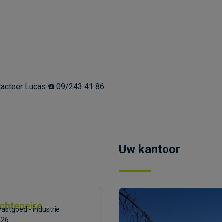
tacteer Lucas ☎️ 09/243 41 86
Uw kantoor
chteneire
astgoed - industrie
226