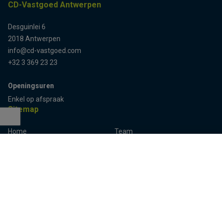
CD-Vastgoed Antwerpen
Desguinlei 6
2018 Antwerpen
info@cd-vastgoed.com
+32 3 369 23 23
Openingsuren
Enkel op afspraak
Sitemap
Home
Team
Terug naar boven
Panden
Contact
Panden te koop
Inschrijven
Panden te huur
Eigenaarslogin
Referenties
Aalst
Lier
Aalter
Lokeren