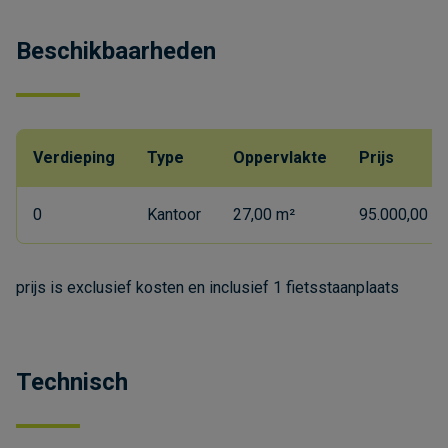
Beschikbaarheden
Verdieping
Type
Oppervlakte
Prijs
0
Kantoor
27,00 m²
95.000,00 € 
prijs is exclusief kosten en inclusief 1 fietsstaanplaats
Technisch