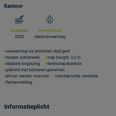
Kantoor
bouwjaar
verwarming
2020
stadsverwarming
verwarming via stoomnet stad gent
houten schrijnwerk
vrije hoogte:
3,2 m
dubbele beglazing
landschapskantoor
plafond met betonnen gewelven
afvoer sanitair voorzien
mechanische ventilatie
fietsenstalling
Informatieplicht