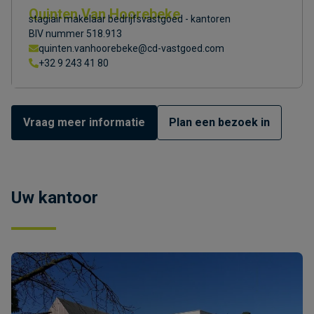
Quinten Van Hoorebeke
stagiair makelaar bedrijfsvastgoed - kantoren
BIV nummer 518.913
quinten.vanhoorebeke@cd-vastgoed.com
+32 9 243 41 80
Vraag meer informatie
Plan een bezoek in
Uw kantoor