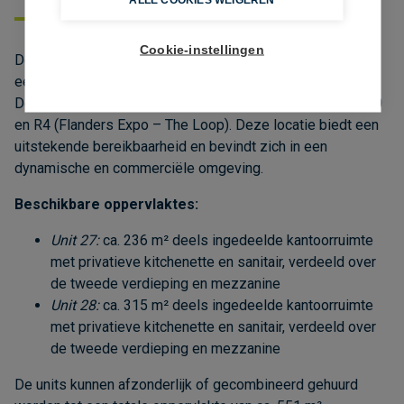
Cookie-instellingen
Deels ingedeelde en instapklare kantoorruimtes te huur in
een modern kantorencomplex aan de Bijenstraat in Sint-
Denijs-Westrem (Gent), strategisch gelegen vlakbij de E40
en R4 (Flanders Expo – The Loop). Deze locatie biedt een
uitstekende bereikbaarheid en bevindt zich in een
dynamische en commerciële omgeving.
Beschikbare oppervlaktes:
Unit 27:
ca. 236 m² deels ingedeelde kantoorruimte
met privatieve kitchenette en sanitair, verdeeld over
de tweede verdieping en mezzanine
Unit 28:
ca. 315 m² deels ingedeelde kantoorruimte
met privatieve kitchenette en sanitair, verdeeld over
de tweede verdieping en mezzanine
De units kunnen afzonderlijk of gecombineerd gehuurd