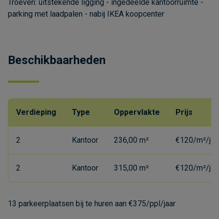
Troeven: uitstekende ligging - ingedeelde kantoorruimte -
parking met laadpalen - nabij IKEA koopcenter
Beschikbaarheden
Verdieping
Type
Oppervlakte
Prijs
2
Kantoor
236,00 m²
€120/m²/jaa
2
Kantoor
315,00 m²
€120/m²/jaa
13 parkeerplaatsen bij te huren aan €375/ppl/jaar