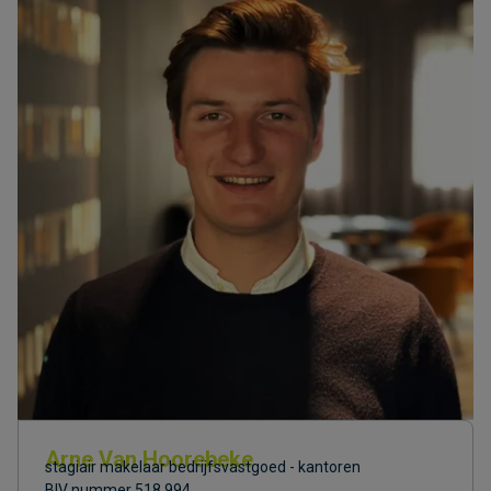
Arne Van Hoorebeke
stagiair makelaar bedrijfsvastgoed - kantoren
BIV nummer 518.994