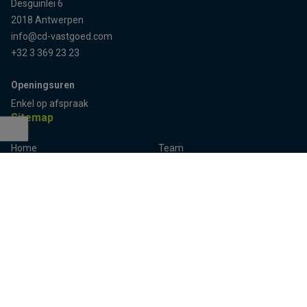
Desguinlei 6
2018 Antwerpen
info@cd-vastgoed.com
+32 3 369 23 23
Openingsuren
Enkel op afspraak
Sitemap
Home
Team
Terug naar boven
Panden
Contact
Panden te koop
Inschrijven
Panden te huur
Eigenaarslogin
Referenties
Aalst
Lier
Aalter
Lokeren
Antwerpen
Mechelen
Brugge
Melle