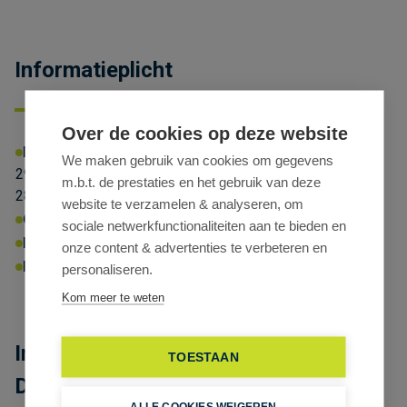
Informatieplicht
Over de cookies op deze website
EPC-NR
Energielabel:
X
Energiescore:
We maken gebruik van cookies om gegevens
297kWhprim/m²/jaar (nr. 27) en 292kWhprim/m²/jaar (nr.
m.b.t. de prestaties en het gebruik van deze
28)
website te verzamelen & analyseren, om
Omgevingsvergunning:
Ja
sociale netwerkfunctionaliteiten aan te bieden en
P-score:
B
G-score:
A
Geen afgebakende zones
onze content & advertenties te verbeteren en
Erfgoed:
Geen beschermd erfgoed
personaliseren.
Kom meer te weten
Instapklare kantoren te huur in
TOESTAAN
Dionysius KMO-center in Gent
ALLE COOKIES WEIGEREN