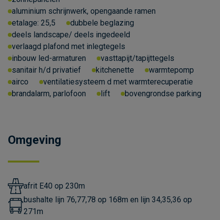
aluminium schrijnwerk, opengaande ramen
etalage:
25,5
dubbele beglazing
deels landscape/ deels ingedeeld
verlaagd plafond met inlegtegels
inbouw led-armaturen
vasttapijt/tapijttegels
sanitair h/d privatief
kitchenette
warmtepomp
airco
ventilatiesysteem d met warmterecuperatie
brandalarm, parlofoon
lift
bovengrondse parking
Omgeving
afrit E40 op 230m
bushalte lijn 76,77,78 op 168m en lijn 34,35,36 op
271m