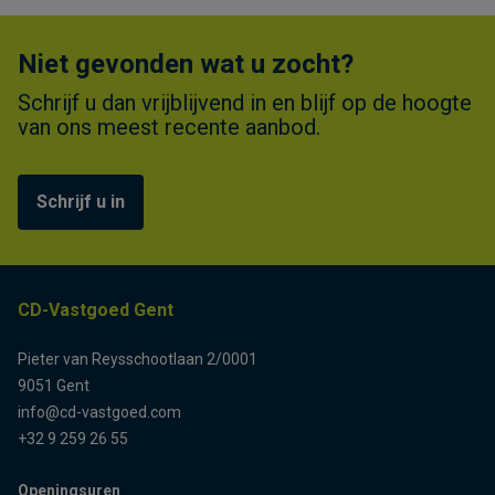
Niet gevonden wat u zocht?
Schrijf u dan vrijblijvend in en blijf op de hoogte
van ons meest recente aanbod.
Schrijf u in
CD-Vastgoed Gent
Pieter van Reysschootlaan 2/0001
9051 Gent
info@cd-vastgoed.com
+32 9 259 26 55
Openingsuren