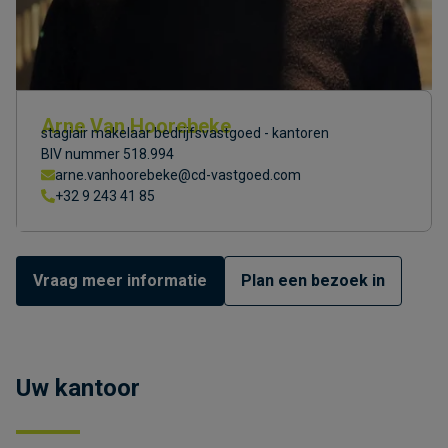
Arne Van Hoorebeke
stagiair makelaar bedrijfsvastgoed - kantoren
BIV nummer 518.994
arne.vanhoorebeke@cd-vastgoed.com
+32 9 243 41 85
Vraag meer informatie
Plan een bezoek in
Uw kantoor