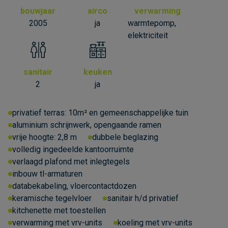
bouwjaar
airco
verwarming
2005
ja
warmtepomp,
elektriciteit
sanitair
keuken
2
ja
privatief terras: 10m² en gemeenschappelijke tuin
aluminium schrijnwerk, opengaande ramen
vrije hoogte:
2,8 m
dubbele beglazing
volledig ingedeelde kantoorruimte
verlaagd plafond met inlegtegels
inbouw tl-armaturen
databekabeling, vloercontactdozen
keramische tegelvloer
sanitair h/d privatief
kitchenette met toestellen
verwarming met vrv-units
koeling met vrv-units