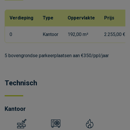
Verdieping
Type
Oppervlakte
Prijs
0
Kantoor
192,00 m²
2.255,00 €/
5 bovengrondse parkeerplaatsen aan €350/ppl/jaar
Technisch
Kantoor