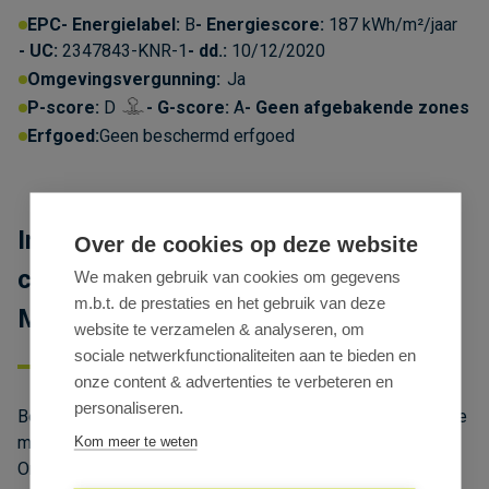
EPC
Energielabel:
B
Energiescore:
187 kWh/m²/jaar
UC:
2347843-KNR-1
dd.:
10/12/2020
Omgevingsvergunning:
Ja
P-score:
D
G-score:
A
Geen afgebakende zones
Erfgoed:
Geen beschermd erfgoed
Instapklaar kantoor te huur op
Over de cookies op deze website
commerciële zichtlocatie langs N9 in
We maken gebruik van cookies om gegevens
m.b.t. de prestaties en het gebruik van deze
Melle
website te verzamelen & analyseren, om
sociale netwerkfunctionaliteiten aan te bieden en
onze content & advertenties te verbeteren en
personaliseren.
Ben jij op zoek naar een instapklaar kantoor te huur in Melle
met een uitstekende zichtbaarheid en bereikbaarheid?
Kom meer te weten
Ontdek deze volledig ingerichte kantoorruimte op het