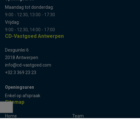
Maandag tot donderdag:
9:00 - 12:30, 13:00 - 17:30
Vrijdag:
9:00 - 12:30, 14:00 - 17:00
CD-Vastgoed Antwerpen
Desguinlei 6
2018 Antwerpen
info@cd-vastgoed.com
+32 3 369 23 23
Openingsuren
Enkel op afspraak
Sitemap
Home
Team
Terug naar boven
Panden
Contact
Panden te koop
Inschrijven
Panden te huur
Eigenaarslogin