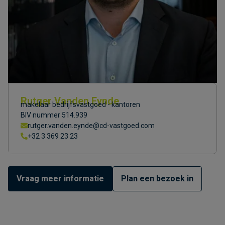
Rutger Vanden Eynde
makelaar bedrijfsvastgoed - kantoren
BIV nummer 514.939
rutger.vanden.eynde@cd-vastgoed.com
+32 3 369 23 23
Vraag meer informatie
Plan een bezoek in