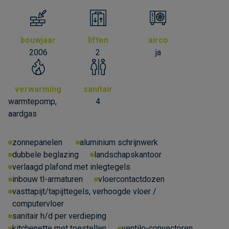
bouwjaar
liften
airco
2006
2
ja
verwarming
sanitair
warmtepomp,
4
aardgas
zonnepanelen
aluminium schrijnwerk
dubbele beglazing
landschapskantoor
verlaagd plafond met inlegtegels
inbouw tl-armaturen
vloercontactdozen
vasttapijt/tapijttegels, verhoogde vloer /
computervloer
sanitair h/d per verdieping
kitchenette met toestellen
ventilo-convectoren