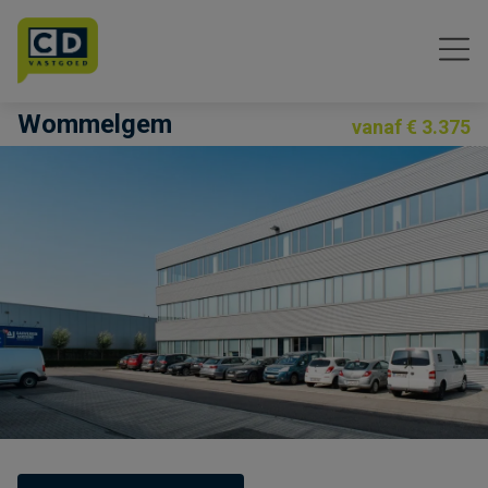
Menu overslaan en naar de inhoud gaan
Wommelgem
vanaf € 3.375
Previous