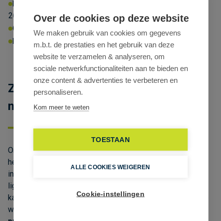
EPC-NR
Energielabel:
X
Energiescore:
260kWhprim/m²/jaar
Over de cookies op deze website
Omgevingsvergunning:
Ja
We maken gebruik van cookies om gegevens
P-score:
B
G-score:
A
Geen afgebakende zones
m.b.t. de prestaties en het gebruik van deze
website te verzamelen & analyseren, om
sociale netwerkfunctionaliteiten aan te bieden en
onze content & advertenties te verbeteren en
Zoek je een modern kantoor te huur
personaliseren.
nabij de E313 in Wommelgem?
Kom meer te weten
TOESTAAN
Ontdek deze instapklare
landscape kantoren
in een
hedendaags H-vormig gebouw, perfect gelegen in het
ALLE COOKIES WEIGEREN
industriepark van Wommelgem. Dankzij de strategische
ligging vlak bij de E313 (Antwerpen – Luik), bereik je jouw
Cookie-instellingen
kantoor vlot vanuit alle richtingen. Ideaal voor bedrijven die
waarde hechten aan
bereikbaarheid, zichtbaarheid en