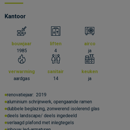
Kantoor
bouwjaar
liften
airco
1985
4
ja
verwarming
sanitair
keuken
aardgas
14
ja
renovatiejaar:
2019
aluminium schrijnwerk, opengaande ramen
dubbele beglazing, zonwerend isolerend glas
deels landscape/ deels ingedeeld
verlaagd plafond met inlegtegels
inbouw led-armaturen