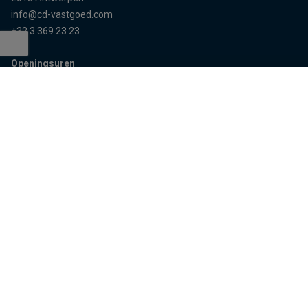
info@cd-vastgoed.com
+32 3 369 23 23
Openingsuren
Terug naar boven
Enkel op afspraak
Sitemap
Home
Team
Panden
Contact
Panden te koop
Inschrijven
Panden te huur
Eigenaarslogin
Referenties
Aalst
Lier
Aalter
Lokeren
Antwerpen
Mechelen
Brugge
Melle
Deinze
Oudenaarde