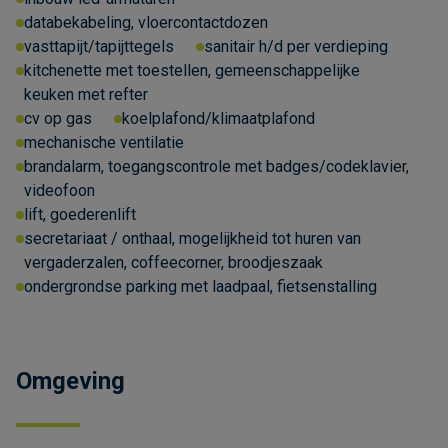
databekabeling, vloercontactdozen
vasttapijt/tapijttegels
sanitair h/d per verdieping
kitchenette met toestellen, gemeenschappelijke
keuken met refter
cv op gas
koelplafond/klimaatplafond
mechanische ventilatie
brandalarm, toegangscontrole met badges/codeklavier,
videofoon
lift, goederenlift
secretariaat / onthaal, mogelijkheid tot huren van
vergaderzalen, coffeecorner, broodjeszaak
ondergrondse parking met laadpaal, fietsenstalling
Omgeving