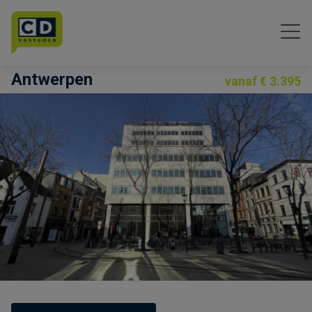
Menu overslaan en naar de inhoud gaan
Antwerpen
vanaf € 3.395
Previous