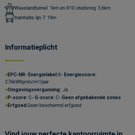
Waaslandtunnel: 1km en R10 stadsring: 3,6km
tramhalte lijn 7: 19m
Informatieplicht
EPC-NR
Energielabel:
X
Energiescore:
276kWhprim/m²/jaar
Omgevingsvergunning:
Ja
P-score:
C
G-score:
C
Geen afgebakende zones
Erfgoed:
Geen beschermd erfgoed
Vind jouw perfecte kantoorruimte in