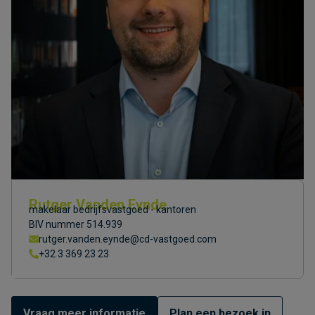
Rutger Vanden Eynde
makelaar bedrijfsvastgoed - kantoren
BIV nummer 514.939
rutger.vanden.eynde@cd-vastgoed.com
+32 3 369 23 23
Vraag meer informatie
Plan een bezoek in