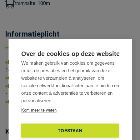
tramhalte: 100m
Informatieplicht
Over de cookies op deze website
We maken gebruik van cookies om gegevens
m.b.t. de prestaties en het gebruik van deze
EPC-NR
Energielabel:
X
Energiescore:
website te verzamelen & analyseren, om
144kWhprim/m²/jaar
sociale netwerkfunctionaliteiten aan te bieden en
Omgevingsvergunning:
Ja
onze content & advertenties te verbeteren en
P-score:
D
G-score:
D
personaliseren.
Geen afgebakende zones
Kom meer te weten
Erfgoed:
Geen beschermd erfgoed
TOESTAAN
Kantoren te huur in monumentaal
ALLE COOKIES WEIGEREN