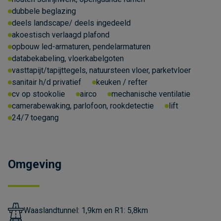
dubbele beglazing
deels landscape/ deels ingedeeld
akoestisch verlaagd plafond
opbouw led-armaturen, pendelarmaturen
databekabeling, vloerkabelgoten
vasttapijt/tapijttegels, natuursteen vloer, parketvloer
sanitair h/d privatief
keuken / refter
cv op stookolie
airco
mechanische ventilatie
camerabewaking, parlofoon, rookdetectie
lift
24/7 toegang
Omgeving
Waaslandtunnel: 1,9km en R1: 5,8km