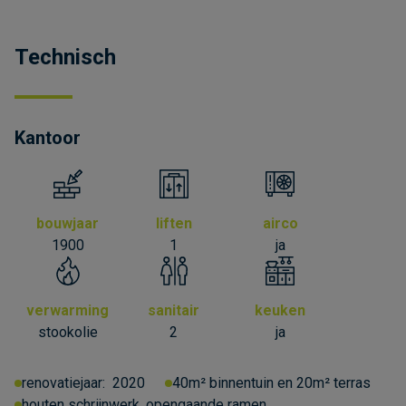
Technisch
Kantoor
bouwjaar
liften
airco
1900
1
ja
verwarming
sanitair
keuken
stookolie
2
ja
renovatiejaar:
2020
40m² binnentuin en 20m² terras
houten schrijnwerk, opengaande ramen