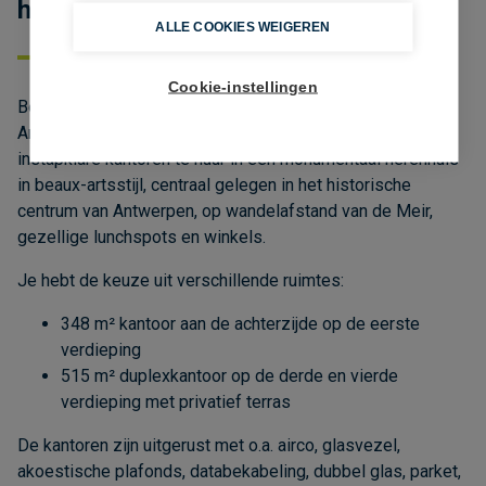
herenhuis in hartje Antwerpen
Cookie-instellingen
Ben jij op zoek naar kantoorruimte op een toplocatie in
Antwerpen? Ontdek dan deze unieke kans: stijlvolle en
instapklare kantoren te huur in een monumentaal herenhuis
in beaux-artsstijl, centraal gelegen in het historische
centrum van Antwerpen, op wandelafstand van de Meir,
gezellige lunchspots en winkels.
Je hebt de keuze uit verschillende ruimtes:
348 m² kantoor aan de achterzijde op de eerste
verdieping
515 m² duplexkantoor op de derde en vierde
verdieping met privatief terras
De kantoren zijn uitgerust met o.a. airco, glasvezel,
akoestische plafonds, databekabeling, dubbel glas, parket,