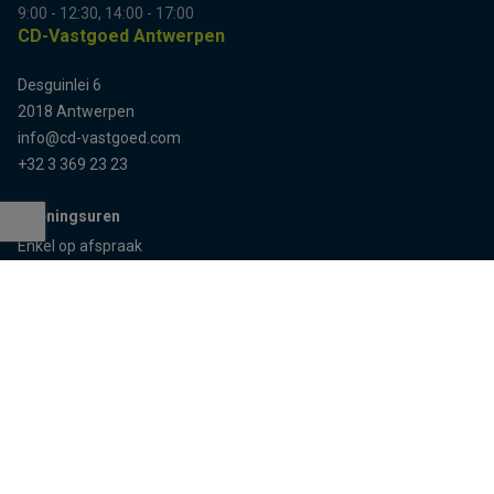
9:00 - 12:30, 14:00 - 17:00
CD-Vastgoed Antwerpen
Desguinlei 6
2018 Antwerpen
info@cd-vastgoed.com
+32 3 369 23 23
Openingsuren
Terug naar boven
Enkel op afspraak
Sitemap
Home
Team
Panden
Contact
Panden te koop
Inschrijven
Panden te huur
Eigenaarslogin
Referenties
Aalst
Lier