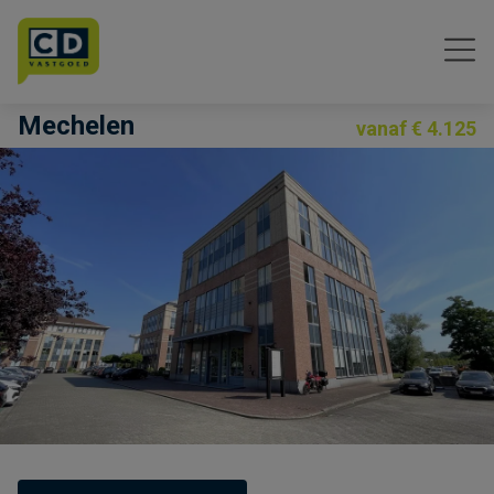
Menu overslaan en naar de inhoud gaan
Mechelen
vanaf € 4.125
Previous