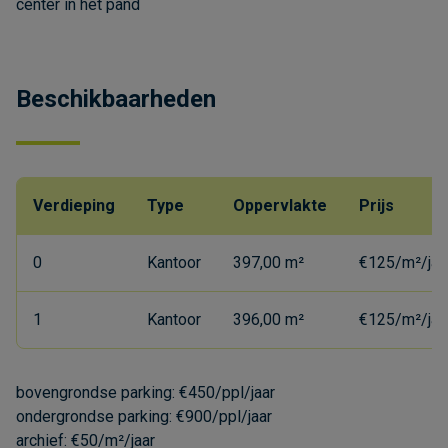
center in het pand
Beschikbaarheden
Verdieping
Type
Oppervlakte
Prijs
0
Kantoor
397,00 m²
€125/m²/jaa
1
Kantoor
396,00 m²
€125/m²/jaa
bovengrondse parking: €450/ppl/jaar
ondergrondse parking: €900/ppl/jaar
archief: €50/m²/jaar