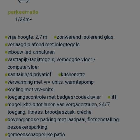
parkeerratio
1/34m²
vrije hoogte:
2,7 m
zonwerend isolerend glas
verlaagd plafond met inlegtegels
inbouw led-armaturen
vasttapijt/tapijttegels, verhoogde vloer /
computervloer
sanitair h/d privatief
kitchenette
verwarming met vrv-units, warmtepomp
koeling met vrv-units
toegangscontrole met badges/codeklavier
lift
mogelijkheid tot huren van vergaderzalen, 24/7
toegang, fitness, broodjeszaak, crèche
bovengrondse parking met laadpaal, fietsenstalling,
bezoekersparking
gemeenschappelijke patio