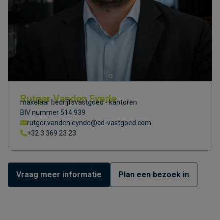
Rutger Vanden Eynde
makelaar bedrijfsvastgoed - kantoren
BIV nummer 514.939
rutger.vanden.eynde@cd-vastgoed.com
+32 3 369 23 23
Vraag meer informatie
Plan een bezoek in