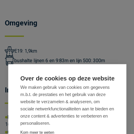
Omgeving
E19: 1,9km
bushalte lijnen 6 en 9:83m en lijn 500: 300m
Over de cookies op deze website
We maken gebruik van cookies om gegevens
Informatieplicht
m.b.t. de prestaties en het gebruik van deze
website te verzamelen & analyseren, om
sociale netwerkfunctionaliteiten aan te bieden en
onze content & advertenties te verbeteren en
EPC-NR
Energielabel:
X
Energiescore:
personaliseren.
167kWhprim/m²/jaar
Omgevingsvergunning:
Ja
Kom meer te weten