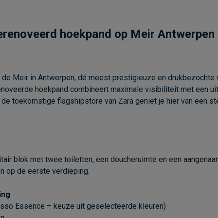
 gerenoveerd hoekpand op Meir Antwerpen
 de Meir in Antwerpen, dé meest prestigieuze en drukbezochte 
renoveerde hoekpand combineert maximale visibiliteit met een ui
 de toekomstige flagshipstore van Zara geniet je hier van een ste
itair blok met twee toiletten, een doucheruimte en een aangenaam
n op de eerste verdieping.
ing
Desso Essence – keuze uit geselecteerde kleuren)
en