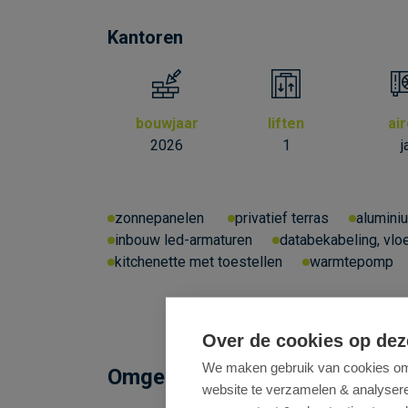
Kantoren
bouwjaar
liften
ai
2026
1
j
zonnepanelen
privatief terras
alumini
inbouw led-armaturen
databekabeling, vlo
kitchenette met toestellen
warmtepomp
Over de cookies op dez
We maken gebruik van cookies om 
Omgeving
website te verzamelen & analyseren