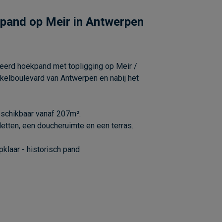
kpand op Meir in Antwerpen
veerd hoekpand met topligging op Meir /
kelboulevard van Antwerpen en nabij het
eschikbaar vanaf 207m².
iletten, een doucheruimte en een terras.
pklaar - historisch pand