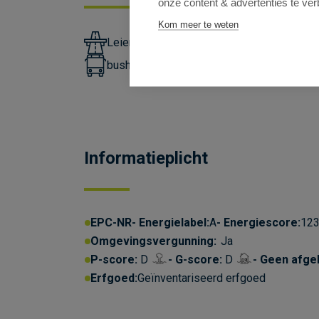
onze content & advertenties te ver
Kom meer te weten
Leien: 650m, R10 stadsring: 2,8km en Waa
bushalte lijnen 13,14:350m, metro station
Informatieplicht
EPC-NR
Energielabel:
A
Energiescore:
123
Omgevingsvergunning:
Ja
P-score:
D
G-score:
D
Geen afge
Erfgoed:
Geïnventariseerd erfgoed