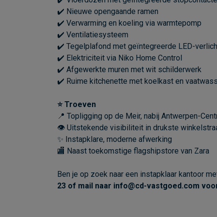
✔️ Nieuwe opengaande ramen
✔️ Verwarming en koeling via warmtepomp
✔️ Ventilatiesysteem
✔️ Tegelplafond met geïntegreerde LED-verlich
✔️ Elektriciteit via Niko Home Control
✔️ Afgewerkte muren met wit schilderwerk
✔️ Ruime kitchenette met koelkast en vaatwas
⭐ Troeven
📍 Topligging op de Meir, nabij Antwerpen-Cent
👁 Uitstekende visibiliteit in drukste winkelst
✨ Instapklare, moderne afwerking
🏬 Naast toekomstige flagshipstore van Zara
Ben je op zoek naar een instapklaar kantoor me
23 of mail naar info@cd-vastgoed.com voor