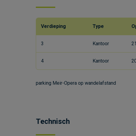
Verdieping
Type
O
3
Kantoor
2
4
Kantoor
2
parking Meir-Opera op wandelafstand
Technisch