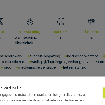
rco
verwarming
sanitair
keuken
a
warmtepomp,
2
ja
elektriciteit
um schrijnwerk
dubbele beglazing
landschapskantoor
ercontactdozen
vasttapijt/tapijttegels, verhoogde vloer / co
airco
mechanische ventilatie
fietsenstalling
e website
gegevens m.b.t. de prestaties en het gebruik van deze
, om sociale netwerkfunctionaliteiten aan te bieden en