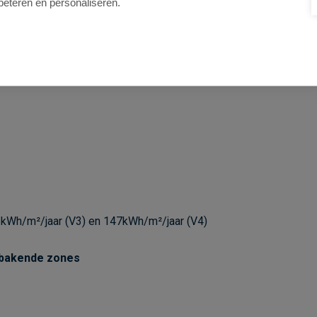
beteren en personaliseren.
slandtunnel: 2,9km
: 450m en station Antwerpen-Centraal: 650m
kWh/m²/jaar (V3) en 147kWh/m²/jaar (V4)
bakende zones