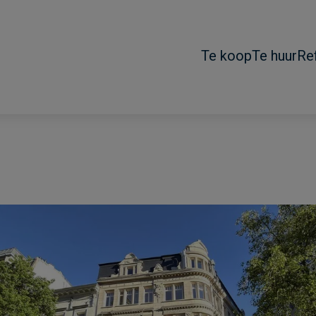
Te koop
Te huur
Re