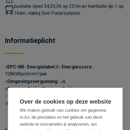
bushalte lijnen 34,35,36 op 251m en tramhalte lijn 1 op
744m; vlakbij Sint-Pietersstation
Informatieplicht
EPC-NR
Energielabel:
X
Energiescore:
108kWhprim/m²/jaar
Omgevingsvergunning:
Ja
P-score:
D
G-score:
D
Geen afgebakende zones
Over de cookies op deze website
Erfgoed:
Geen beschermd erfgoed
We maken gebruik van cookies om gegevens
m.b.t. de prestaties en het gebruik van deze
website te verzamelen & analyseren, om