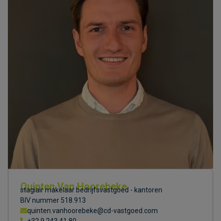
Quinten Van Hoorebeke
stagiair makelaar bedrijfsvastgoed - kantoren
BIV nummer 518.913
quinten.vanhoorebeke@cd-vastgoed.com
+32 9 243 41 80