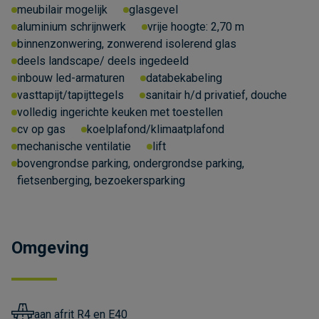
meubilair mogelijk
glasgevel
aluminium schrijnwerk
vrije hoogte:
2,70 m
binnenzonwering, zonwerend isolerend glas
deels landscape/ deels ingedeeld
inbouw led-armaturen
databekabeling
vasttapijt/tapijttegels
sanitair h/d privatief, douche
volledig ingerichte keuken met toestellen
cv op gas
koelplafond/klimaatplafond
mechanische ventilatie
lift
bovengrondse parking, ondergrondse parking,
fietsenberging, bezoekersparking
Omgeving
aan afrit R4 en E40