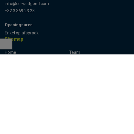
info@cd-vastgoed.com
+32 3 369 23 23
Openingsuren
Enkel op afspraak
Sitemap
Home
Team
Terug naar boven
Panden
Contact
Panden te koop
Inschrijven
Panden te huur
Eigenaarslogin
Referenties
Aalst
Lier
Aalter
Lokeren
Antwerpen
Mechelen
Brugge
Melle
Deinze
Oudenaarde
Dendermonde
Sint-Niklaas