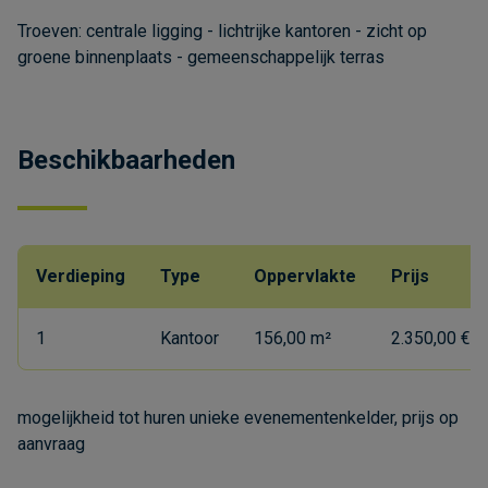
Troeven: centrale ligging - lichtrijke kantoren - zicht op
groene binnenplaats - gemeenschappelijk terras
Beschikbaarheden
Verdieping
Type
Oppervlakte
Prijs
1
Kantoor
156,00 m²
2.350,00 €/
mogelijkheid tot huren unieke evenementenkelder, prijs op
aanvraag