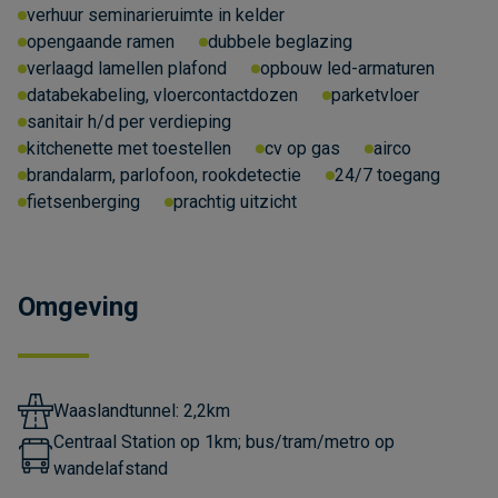
verhuur seminarieruimte in kelder
opengaande ramen
dubbele beglazing
verlaagd lamellen plafond
opbouw led-armaturen
databekabeling, vloercontactdozen
parketvloer
sanitair h/d per verdieping
kitchenette met toestellen
cv op gas
airco
brandalarm, parlofoon, rookdetectie
24/7 toegang
fietsenberging
prachtig uitzicht
Omgeving
Waaslandtunnel: 2,2km
Centraal Station op 1km; bus/tram/metro op
wandelafstand