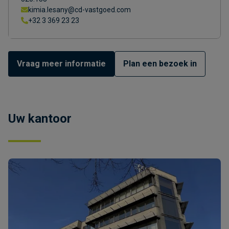
kimia.lesany@cd-vastgoed.com
+32 3 369 23 23
Vraag meer informatie
Plan een bezoek in
Uw kantoor