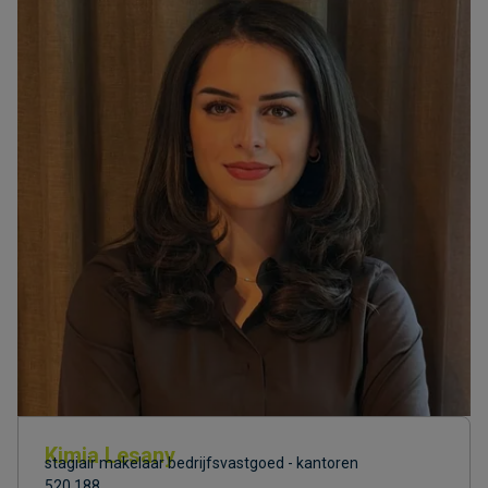
Kimia Lesany
stagiair makelaar bedrijfsvastgoed - kantoren
520.188