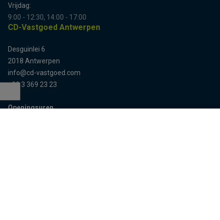
Vrijdag:
9:00 - 12:30, 14:00 - 17:00
CD-Vastgoed Antwerpen
Desguinlei 6
2018 Antwerpen
info@cd-vastgoed.com
+32 3 369 23 23
Openingsuren
Terug naar boven
Enkel op afspraak
Sitemap
Home
Team
Panden
Contact
Panden te koop
Inschrijven
Panden te huur
Eigenaarslogin
Referenties