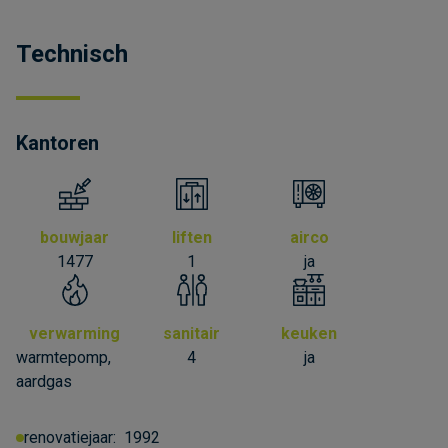
Technisch
Kantoren
bouwjaar
liften
airco
1477
1
ja
verwarming
sanitair
keuken
warmtepomp,
4
ja
aardgas
renovatiejaar:
1992