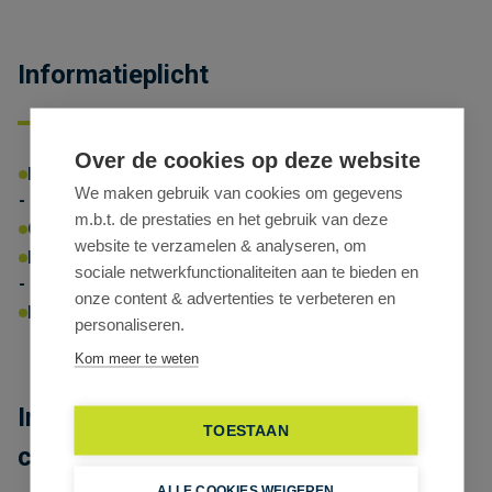
Informatieplicht
Over de cookies op deze website
EPC
Energielabel:
B
Energiescore:
199 kWh/m²/jaar
We maken gebruik van cookies om gegevens
UC:
3186998-KNR-1
dd.:
23/03/2024
m.b.t. de prestaties en het gebruik van deze
Omgevingsvergunning:
Ja
website te verzamelen & analyseren, om
P-score:
D
G-score:
D
sociale netwerkfunctionaliteiten aan te bieden en
Geen afgebakende zones
onze content & advertenties te verbeteren en
Erfgoed:
Beschermd erfgoed
personaliseren.
Kom meer te weten
Instapklare kantoren te huur in
TOESTAAN
centrum van Antwerpen
ALLE COOKIES WEIGEREN