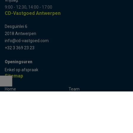
9:00 - 12:30, 14:00 - 17:00
CD-Vastgoed Antwerpen
Desguinlei 6
2018 Antwerpen
info@cd-vastgoed.com
+32 3 369 23 23
Openingsuren
Enkel op afspraak
Sitemap
Home
Team
Terug naar boven
Panden
Contact
Panden te koop
Inschrijven
Panden te huur
Eigenaarslogin
Referenties
Aalst
Lier