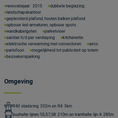
renovatiejaar:
2015
dubbele beglazing
landschapskantoor
gepleisterd plafond, houten balken plafond
opbouw led-armaturen, opbouw spots
wandkabelgoten
parketvloer
sanitair h/d per verdieping
kitchenette
elektrische verwarming met convectoren
airco
parlofoon
mogelijkheid tot publiciteit op totem
bezoekersparking
Omgeving
R40 stadsring: 332m en R4: 3km
bushalte lijnen 55,57,58: 210m en tramhalte lijn 4: 285m