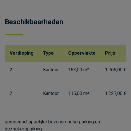
Beschikbaarheden
Verdieping
Type
Oppervlakte
Prijs
2
Kantoor
163,00 m²
1.765,00 €/
2
Kantoor
115,00 m²
1.227,00 €/
gemeenschappelijke bovengrondse parking en
bezoekersparking