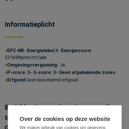
Informatieplicht
EPC-NR
Energielabel:
X
Energiescore:
531kWhprim/m²/jaar
Omgevingsvergunning:
Ja
P-score:
B
G-score:
B
Geen afgebakende zones
Erfgoed:
Geen beschermd erfgoed
Bedrijfsruimte te huur in voormalige
textielfabriek aan de Wiedauwkaai in
Over de cookies op deze website
Gent
We maken gebruik van cookies om gegevens