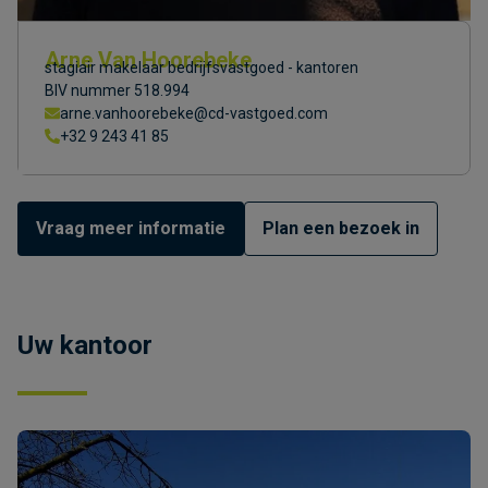
Arne Van Hoorebeke
stagiair makelaar bedrijfsvastgoed - kantoren
BIV nummer 518.994
arne.vanhoorebeke@cd-vastgoed.com
+32 9 243 41 85
Vraag meer informatie
Plan een bezoek in
Uw kantoor