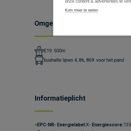
onze content & advertenties te ver
Kom meer te weten
Omgeving
E19: 500m
bushalte lijnen 4, 86, 869: voor het pand
Informatieplicht
EPC-NR
Energielabel:
X
Energiescore:
135