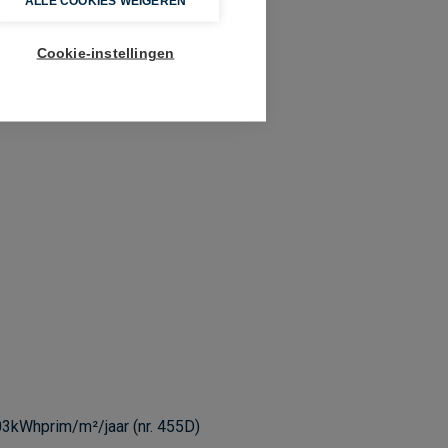
ALLE COOKIES WEIGEREN
Cookie-instellingen
03kWhprim/m²/jaar (nr. 455D)