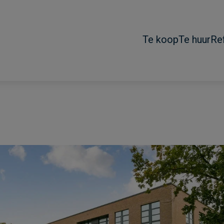
Te koop
Te huur
Re