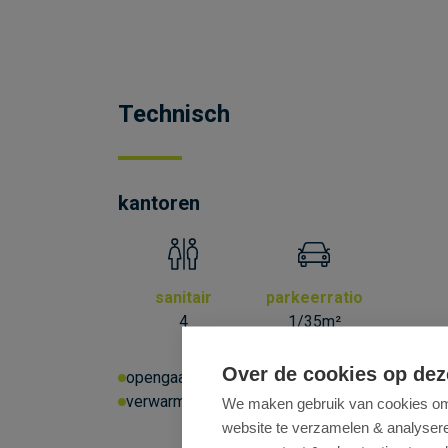
Technisch
kantoren
sanitair
parkeerratio
4
1/35m²
Over de cookies op dez
opengaande ramen
binnenzonwering
v
verwarming met vrv-units
toegangscontrol
We maken gebruik van cookies om 
website te verzamelen & analyseren