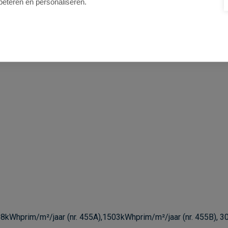
beteren en personaliseren.
8kWhprim/m²/jaar (nr. 455A),1503kWhprim/m²/jaar (nr. 455B), 3