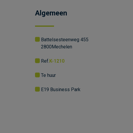
Algemeen
Battelsesteenweg 455
2800
Mechelen
Ref.
K-1210
Te huur
E19 Business Park