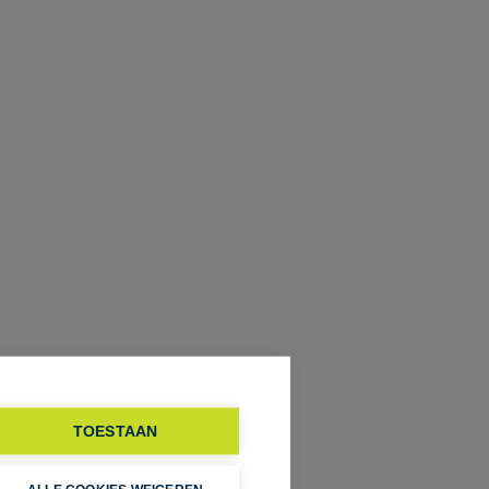
vasttapijt/tapijttegels
kitchenette
TOESTAAN