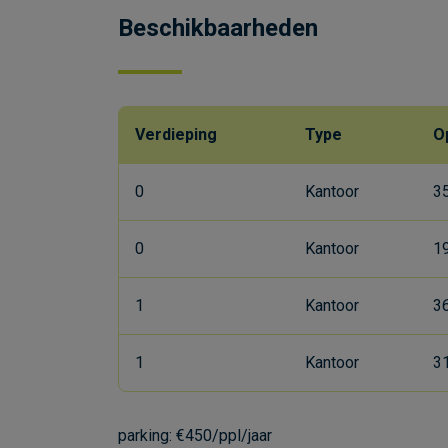
Beschikbaarheden
Verdieping
Type
O
0
Kantoor
3
0
Kantoor
1
1
Kantoor
3
1
Kantoor
3
parking: €450/ppl/jaar