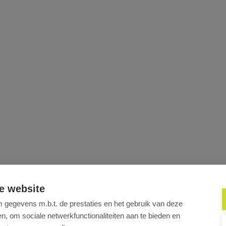
e website
erlaagd plafond
inbouw tl-armaturen
databekabeling
e met badges/codeklavier
gegevens m.b.t. de prestaties en het gebruik van deze
, om sociale netwerkfunctionaliteiten aan te bieden en