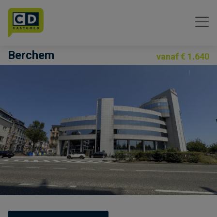
Menu overslaan en naar de inhoud gaan
Berchem
vanaf € 1.640
Previous