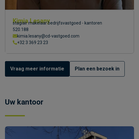
Kimia Lesany
stagiair makelaar bedrijfsvastgoed - kantoren
520.188
kimia.lesany@cd-vastgoed.com
+32 3 369 23 23
Vraag meer informatie
Plan een bezoek in
Uw kantoor