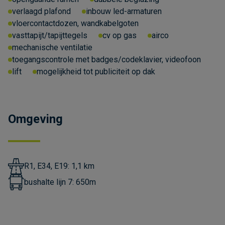
verlaagd plafond
inbouw led-armaturen
vloercontactdozen, wandkabelgoten
vasttapijt/tapijttegels
cv op gas
airco
mechanische ventilatie
toegangscontrole met badges/codeklavier, videofoon
lift
mogelijkheid tot publiciteit op dak
Omgeving
R1, E34, E19: 1,1 km
bushalte lijn 7: 650m