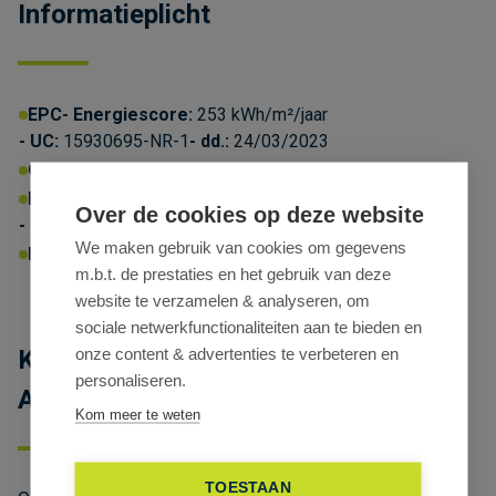
Informatieplicht
EPC
Energiescore:
253 kWh/m²/jaar
UC:
15930695-NR-1
dd.:
24/03/2023
Omgevingsvergunning:
Ja
P-score:
D
G-score:
D
Over de cookies op deze website
Geen afgebakende zones
We maken gebruik van cookies om gegevens
Erfgoed:
Geen beschermd erfgoed
m.b.t. de prestaties en het gebruik van deze
website te verzamelen & analyseren, om
sociale netwerkfunctionaliteiten aan te bieden en
onze content & advertenties te verbeteren en
Kantoren huren in Antwerp Gate I
personaliseren.
Antwerpen
Kom meer te weten
TOESTAAN