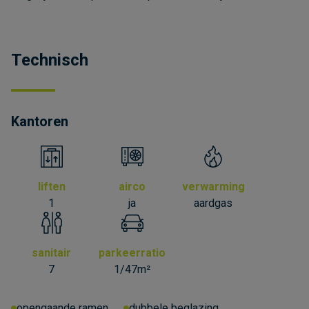
Technisch
Kantoren
liften
airco
verwarming
1
ja
aardgas
sanitair
parkeerratio
7
1/47m²
opengaande ramen
dubbele beglazing