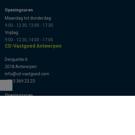
Openingsuren
Maandag tot donderdag:
9:00 - 12:30, 13:00 - 17:30
Vrijdag:
9:00 - 12:30, 14:00 - 17:00
CD-Vastgoed Antwerpen
Desguinlei 6
2018 Antwerpen
info@cd-vastgoed.com
+32 3 369 23 23
Openingsuren
Terug naar boven
Enkel op afspraak
Sitemap
Home
Team
Panden
Contact