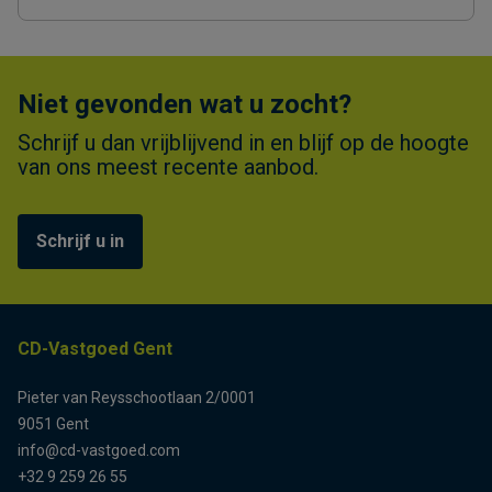
Niet gevonden wat u zocht?
Schrijf u dan vrijblijvend in en blijf op de hoogte
van ons meest recente aanbod.
Schrijf u in
CD-Vastgoed Gent
Pieter van Reysschootlaan 2/0001
9051 Gent
info@cd-vastgoed.com
+32 9 259 26 55