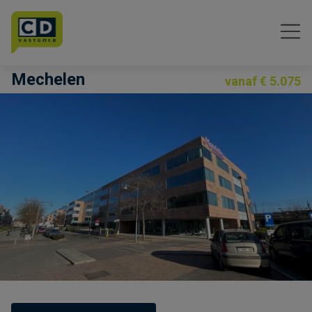
Menu overslaan en naar de inhoud gaan
Mechelen
vanaf € 5.075
Previous