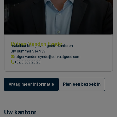
Rutger Vanden Eynde
makelaar bedrijfsvastgoed - kantoren
BIV nummer 514.939
rutger.vanden.eynde@cd-vastgoed.com
+32 3 369 23 23
Vraag meer informatie
Plan een bezoek in
Uw kantoor