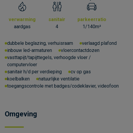
verwarming
sanitair
parkeerratio
aardgas
4
1/140m²
dubbele beglazing, verhuisraam
verlaagd plafond
inbouw led-armaturen
vloercontactdozen
vasttapijt/tapijttegels, verhoogde vloer /
computervloer
sanitair h/d per verdieping
cv op gas
koelbalken
natuurlijke ventilatie
toegangscontrole met badges/codeklavier, videofoon
Omgeving