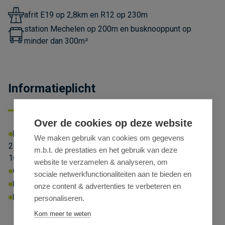
afrit E19 op 2,8km en R12 op 230m
station Mechelen op 200m en busknooppunt op
minder dan 300m²
Informatieplicht
Over de cookies op deze website
EPC-NR
Energielabel:
X
Energiescore:
We maken gebruik van cookies om gegevens
248kWhprim/m²/jaar (nr. 100) en 266kWhprim/m²/jaar (nr.
m.b.t. de prestaties en het gebruik van deze
102-108)
website te verzamelen & analyseren, om
Omgevingsvergunning:
Ja
sociale netwerkfunctionaliteiten aan te bieden en
P-score:
B
G-score:
A
Geen afgebakende zones
onze content & advertenties te verbeteren en
Erfgoed:
Geen beschermd erfgoed
personaliseren.
Kom meer te weten