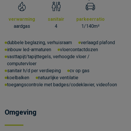
verwarming
sanitair
parkeerratio
aardgas
4
1/140m²
dubbele beglazing, verhuisraam
verlaagd plafond
inbouw led-armaturen
vloercontactdozen
vasttapijt/tapijttegels, verhoogde vloer /
computervloer
sanitair h/d per verdieping
cv op gas
koelbalken
natuurlijke ventilatie
toegangscontrole met badges/codeklavier, videofoon
Omgeving