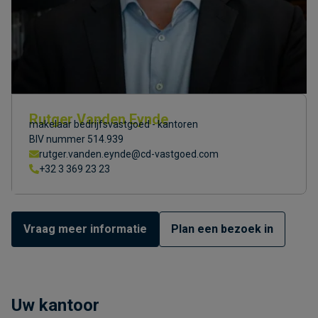
Rutger Vanden Eynde
makelaar bedrijfsvastgoed - kantoren
BIV nummer 514.939
rutger.vanden.eynde@cd-vastgoed.com
+32 3 369 23 23
Vraag meer informatie
Plan een bezoek in
Uw kantoor