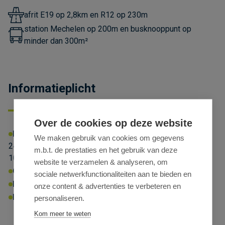
afrit E19 op 2,8km en R12 op 230m
station Mechelen op 200m en busknooppunt op
minder dan 300m²
Informatieplicht
Over de cookies op deze website
EPC-NR
Energielabel:
X
Energiescore:
We maken gebruik van cookies om gegevens
248kWhprim/m²/jaar (nr. 100) en 266kWhprim/m²/jaar (nr.
m.b.t. de prestaties en het gebruik van deze
102-108)
website te verzamelen & analyseren, om
Omgevingsvergunning:
Ja
sociale netwerkfunctionaliteiten aan te bieden en
P-score:
B
G-score:
A
Geen afgebakende zones
onze content & advertenties te verbeteren en
Erfgoed:
Geen beschermd erfgoed
personaliseren.
Kom meer te weten