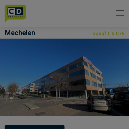
Menu overslaan en naar de inhoud gaan
Mechelen
vanaf € 5.075
Previous