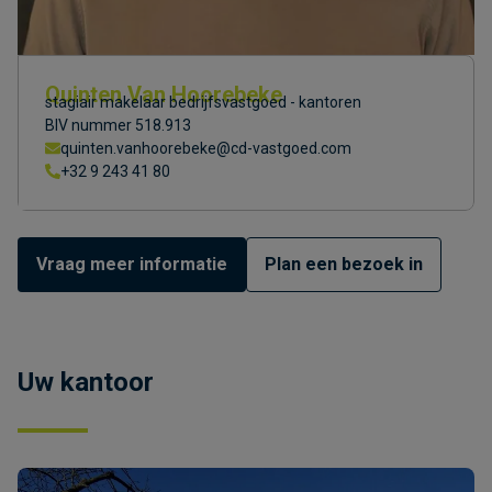
Quinten Van Hoorebeke
stagiair makelaar bedrijfsvastgoed - kantoren
BIV nummer 518.913
quinten.vanhoorebeke@cd-vastgoed.com
+32 9 243 41 80
Vraag meer informatie
Plan een bezoek in
Uw kantoor