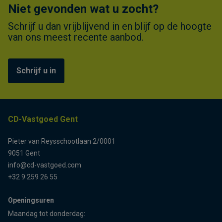
Niet gevonden wat u zocht?
Schrijf u dan vrijblijvend in en blijf op de hoogte
van ons meest recente aanbod.
Schrijf u in
CD-Vastgoed Gent
Pieter van Reysschootlaan 2/0001
9051 Gent
info@cd-vastgoed.com
+32 9 259 26 55
Openingsuren
Maandag tot donderdag: