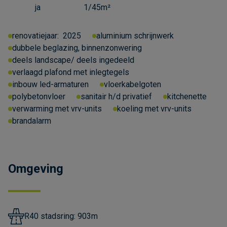
ja
1/45m²
renovatiejaar:
2025
aluminium schrijnwerk
dubbele beglazing, binnenzonwering
deels landscape/ deels ingedeeld
verlaagd plafond met inlegtegels
inbouw led-armaturen
vloerkabelgoten
polybetonvloer
sanitair h/d privatief
kitchenette
verwarming met vrv-units
koeling met vrv-units
brandalarm
Omgeving
R40 stadsring: 903m