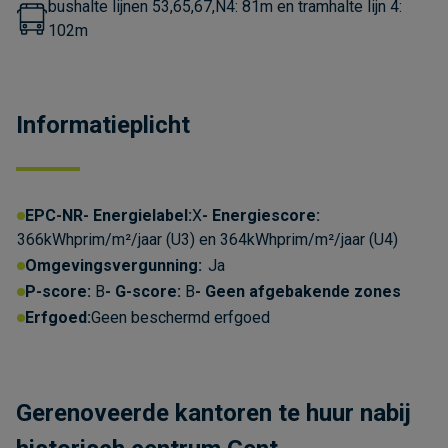
bushalte lijnen 53,65,67,N4: 81m en tramhalte lijn 4:
102m
Informatieplicht
Over de cookies op deze website
EPC-NR
Energielabel:
X
Energiescore:
We maken gebruik van cookies om gegevens
366kWhprim/m²/jaar (U3) en 364kWhprim/m²/jaar (U4)
m.b.t. de prestaties en het gebruik van deze
Omgevingsvergunning:
Ja
website te verzamelen & analyseren, om
P-score:
B
G-score:
B
Geen afgebakende zones
sociale netwerkfunctionaliteiten aan te bieden en
Erfgoed:
Geen beschermd erfgoed
onze content & advertenties te verbeteren en
personaliseren.
Kom meer te weten
Gerenoveerde kantoren te huur nabij