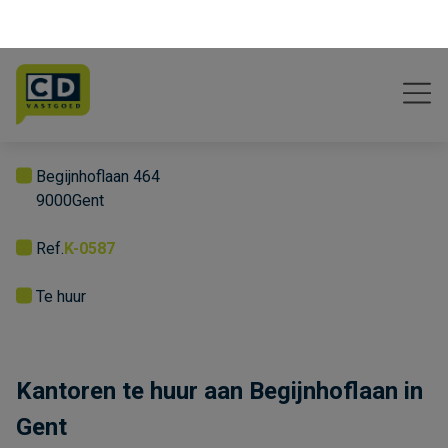
Vraag meer informatie
Algemeen
Begijnhoflaan 464
9000
Gent
Ref.
K-0587
Te huur
Kantoren te huur aan Begijnhoflaan in
Gent