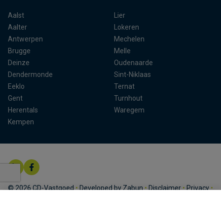
Aalst
Lier
Aalter
Lokeren
Antwerpen
Mechelen
Brugge
Melle
Deinze
Oudenaarde
Dendermonde
Sint-Niklaas
Eeklo
Ternat
Gent
Turnhout
Herentals
Waregem
Kempen
© 2026 CD-Vastgoed
•
Developed by Zabun
•
Disclaimer
•
Privacy
•
Cookies
•
Wettelijke info
•
Sitemap