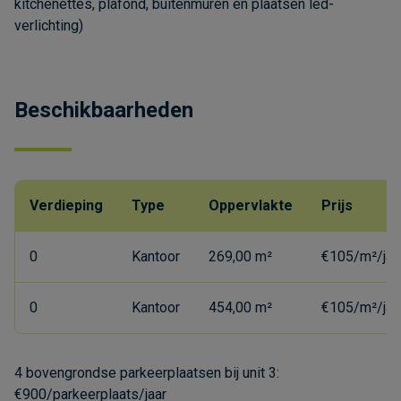
kitchenettes, plafond, buitenmuren en plaatsen led-
verlichting)
Beschikbaarheden
Verdieping
Type
Oppervlakte
Prijs
0
Kantoor
269,00 m²
€105/m²/jaa
0
Kantoor
454,00 m²
€105/m²/jaa
4 bovengrondse parkeerplaatsen bij unit 3:
€900/parkeerplaats/jaar