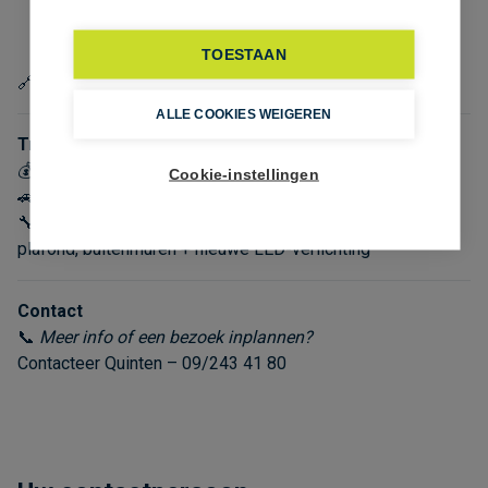
kitchenette, sanitair en mogelijkheid tot 10
bovengrondse parkeerplaatsen
🔗 Beide units zijn combineerbaar tot 723,15m²
Troeven
💰 budgetvriendelijke kantoren
🚗 vlot bereikbaar
🔧 alle ruimtes worden opgefrist: sanitair & kitchenettes,
plafond, buitenmuren + nieuwe LED-verlichting
Contact
📞
Meer info of een bezoek inplannen?
Contacteer Quinten – 09/243 41 80