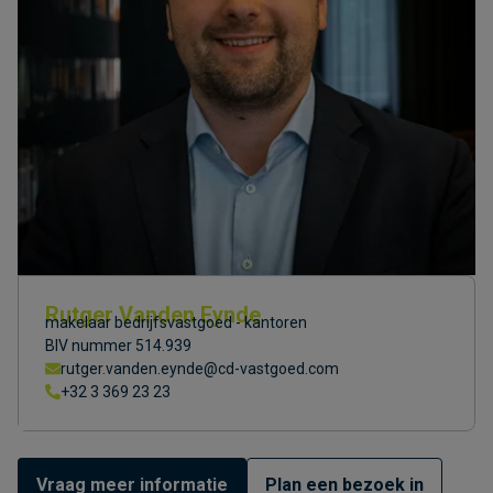
Rutger Vanden Eynde
makelaar bedrijfsvastgoed - kantoren
BIV nummer 514.939
rutger.vanden.eynde@cd-vastgoed.com
+32 3 369 23 23
Vraag meer informatie
Plan een bezoek in