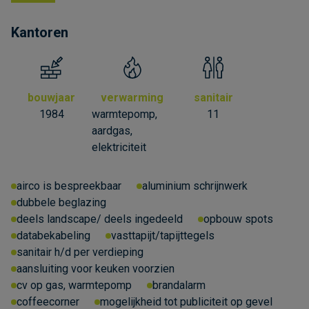
Kantoren
bouwjaar
verwarming
sanitair
1984
warmtepomp,
11
aardgas,
elektriciteit
airco is bespreekbaar
aluminium schrijnwerk
dubbele beglazing
deels landscape/ deels ingedeeld
opbouw spots
databekabeling
vasttapijt/tapijttegels
sanitair h/d per verdieping
aansluiting voor keuken voorzien
cv op gas, warmtepomp
brandalarm
coffeecorner
mogelijkheid tot publiciteit op gevel