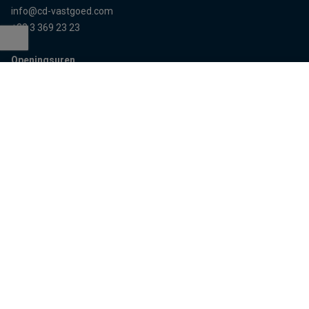
info@cd-vastgoed.com
+32 3 369 23 23
Openingsuren
Terug naar boven
Enkel op afspraak
Sitemap
Home
Team
Panden
Contact
Panden te koop
Inschrijven
Panden te huur
Eigenaarslogin
Referenties
Aalst
Lier
Aalter
Lokeren
Antwerpen
Mechelen
Brugge
Melle
Deinze
Oudenaarde
Dendermonde
Sint-Niklaas