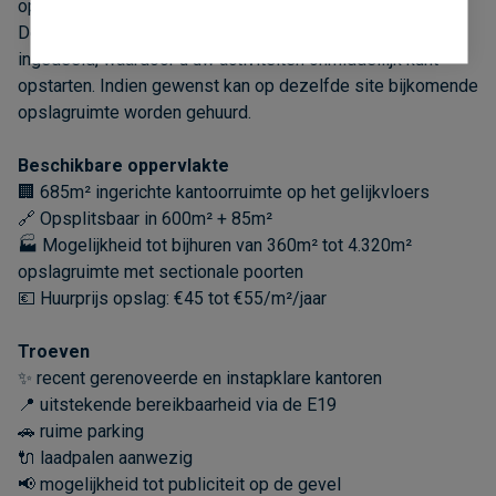
opslagruimte op één locatie te combineren.
De kantoren werden recent gerenoveerd en zijn volledig
ingedeeld, waardoor u uw activiteiten onmiddellijk kunt
opstarten. Indien gewenst kan op dezelfde site bijkomende
opslagruimte worden gehuurd.
Beschikbare oppervlakte
🏢 685m² ingerichte kantoorruimte op het gelijkvloers
🔗 Opsplitsbaar in 600m² + 85m²
🏭 Mogelijkheid tot bijhuren van 360m² tot 4.320m²
opslagruimte met sectionale poorten
💶 Huurprijs opslag: €45 tot €55/m²/jaar
Troeven
✨ recent gerenoveerde en instapklare kantoren
📍 uitstekende bereikbaarheid via de E19
🚗 ruime parking
🔌 laadpalen aanwezig
📢 mogelijkheid tot publiciteit op de gevel