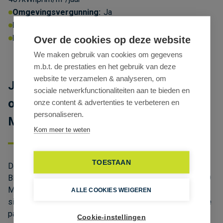
Omgevingsvergunning:
Ja
P-score:
D
G-score:
D
Erfgoed:
Geen beschermd erfgoed
Over de cookies op deze website
We maken gebruik van cookies om gegevens
m.b.t. de prestaties en het gebruik van deze
website te verzamelen & analyseren, om
Jouw nieuwe kantoor met
sociale netwerkfunctionaliteiten aan te bieden en
opslagruimte op toplocatie in
onze content & advertenties te verbeteren en
personaliseren.
Mechelen-Noord
Kom meer te weten
TOESTAAN
Deze instapklare kantoorruimte is gelegen aan de
Blarenberglaan in Mechelen, op een boogscheut van afrit 9
Mechelen-Noord van de E19 (Brussel – Antwerpen). De
ALLE COOKIES WEIGEREN
site combineert een uitstekende bereikbaarheid met ruime
parkeervoorzieningen en de mogelijkheid om kantoor- en
Cookie-instellingen