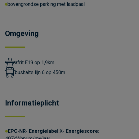
bovengrondse parking met laadpaal
Omgeving
afrit E19 op 1,9km
bushalte lijn 6 op 450m
Informatieplicht
EPC-NR
Energielabel:
X
Energiescore:
407kWhprim/m²/jaar