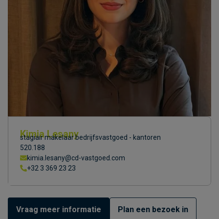
Kimia Lesany
stagiair makelaar bedrijfsvastgoed - kantoren
520.188
kimia.lesany@cd-vastgoed.com
+32 3 369 23 23
Vraag meer informatie
Plan een bezoek in