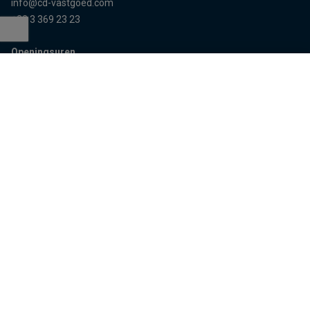
info@cd-vastgoed.com
+32 3 369 23 23
Openingsuren
Terug naar boven
Enkel op afspraak
Sitemap
Home
Team
Panden
Contact
Panden te koop
Inschrijven
Panden te huur
Eigenaarslogin
Referenties
Aalst
Lier
Aalter
Lokeren
Antwerpen
Mechelen
Brugge
Melle
Deinze
Oudenaarde
Dendermonde
Sint-Niklaas