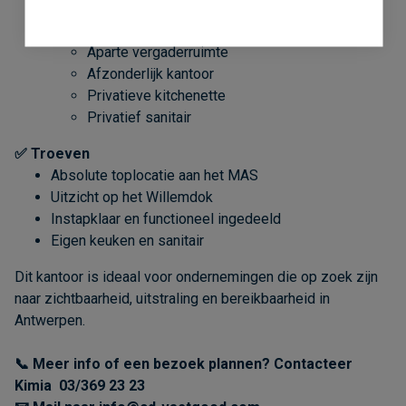
212 m² kantoorruimte
Open landschapsruimte
Aparte vergaderruimte
Afzonderlijk kantoor
Privatieve kitchenette
Privatief sanitair
✅ Troeven
Absolute toplocatie aan het MAS
Uitzicht op het Willemdok
Instapklaar en functioneel ingedeeld
Eigen keuken en sanitair
Dit kantoor is ideaal voor ondernemingen die op zoek zijn
naar zichtbaarheid, uitstraling en bereikbaarheid in
Antwerpen.
📞 Meer info of een bezoek plannen? Contacteer
Kimia 03/369 23 23