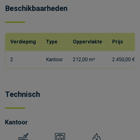
Beschikbaarheden
Verdieping
Type
Oppervlakte
Prijs
2
Kantoor
212,00 m²
2.450,00 €/
Technisch
Kantoor