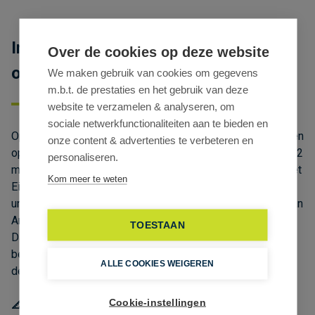
Instapklaar kantoor te huur met zicht
Over de cookies op deze website
op het Willemdok
We maken gebruik van cookies om gegevens
m.b.t. de prestaties en het gebruik van deze
website te verzamelen & analyseren, om
sociale netwerkfunctionaliteiten aan te bieden en
Op zoek naar een kantoor te huur aan het MAS in Antwerpen
onze content & advertenties te verbeteren en
op een absolute toplocatie? Dit instapklare kantoor van 212
personaliseren.
m² bevindt zich op de tweede verdieping in het hart van het
Kom meer te weten
Eilandje, met een prachtig uitzicht op het Willemdok. Een
unieke werkplek in één van de meest gegeerde buurten van
Antwerpen.
TOESTAAN
Dankzij de centrale ligging is het kantoor uitstekend
bereikbaar met het openbaar vervoer en met de wagen via
ALLE COOKIES WEIGEREN
de Scheldekaaien en de Waaslandtunnel.
Cookie-instellingen
📐 Beschikbare oppervlakte