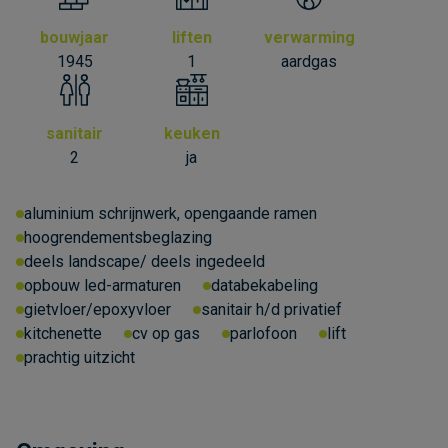
bouwjaar
liften
verwarming
1945
1
aardgas
sanitair
keuken
2
ja
aluminium schrijnwerk, opengaande ramen
hoogrendementsbeglazing
deels landscape/ deels ingedeeld
opbouw led-armaturen
databekabeling
gietvloer/epoxyvloer
sanitair h/d privatief
kitchenette
cv op gas
parlofoon
lift
prachtig uitzicht