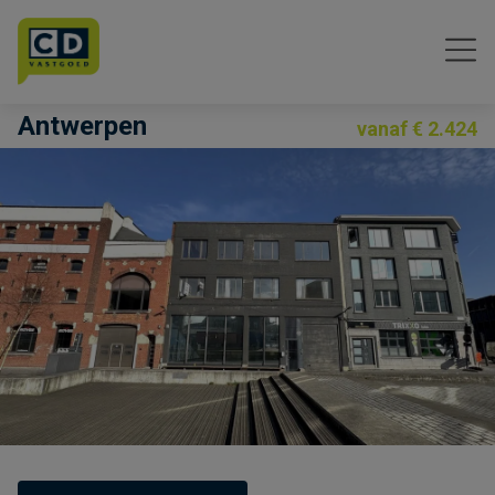
Menu overslaan en naar de inhoud gaan
Antwerpen
vanaf € 2.424
Previous