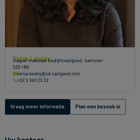
Kimia Lesany
stagiair makelaar bedrijfsvastgoed - kantoren
520.188
kimia.lesany@cd-vastgoed.com
+32 3 369 23 23
Vraag meer informatie
Plan een bezoek in