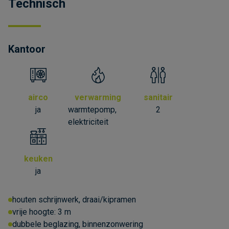
Technisch
Kantoor
airco
verwarming
sanitair
ja
warmtepomp,
2
elektriciteit
keuken
ja
houten schrijnwerk, draai/kipramen
vrije hoogte:
3 m
dubbele beglazing, binnenzonwering