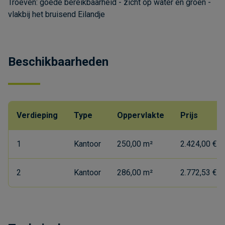
Troeven: goede bereikbaarheid - zicht op water en groen -
vlakbij het bruisend Eilandje
Beschikbaarheden
Verdieping
Type
Oppervlakte
Prijs
1
Kantoor
250,00 m²
2.424,00 €/
2
Kantoor
286,00 m²
2.772,53 €/