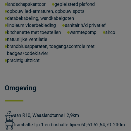
landschapskantoor
gepleisterd plafond
opbouw led-armaturen, opbouw spots
databekabeling, wandkabelgoten
linoleum vloerbekleding
sanitair h/d privatief
kitchenette met toestellen
warmtepomp
airco
natuurlijke ventilatie
brandblusapparaten, toegangscontrole met
badges/codeklavier
prachtig uitzicht
Omgeving
aan R10, Waaslandtunnel: 2,9km
tramhalte lijn 1 en bushalte lijnen 60,61,62,64,70: 230m