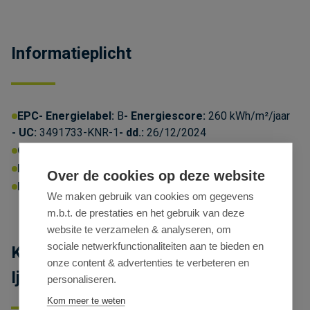
Informatieplicht
EPC
Energielabel:
B
Energiescore:
260 kWh/m²/jaar
UC:
3491733-KNR-1
dd.:
26/12/2024
Omgevingsvergunning:
Ja
P-score:
C
G-score:
C
Geen afgebakende zones
Over de cookies op deze website
Erfgoed:
Geen beschermd erfgoed
We maken gebruik van cookies om gegevens
m.b.t. de prestaties en het gebruik van deze
website te verzamelen & analyseren, om
sociale netwerkfunctionaliteiten aan te bieden en
Kantoor in loftstijl te huur aan de
onze content & advertenties te verbeteren en
Ijzerlaanbrug in Antwerpen
personaliseren.
Kom meer te weten