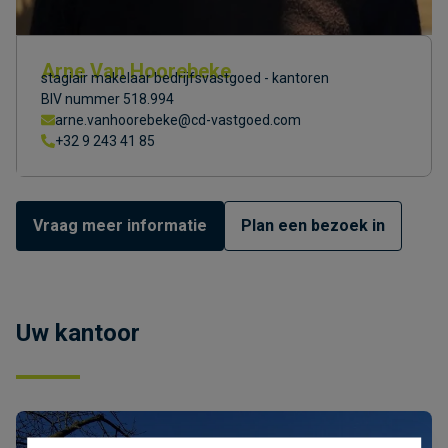
Arne Van Hoorebeke
stagiair makelaar bedrijfsvastgoed - kantoren
BIV nummer 518.994
arne.vanhoorebeke@cd-vastgoed.com
+32 9 243 41 85
Vraag meer informatie
Plan een bezoek in
Uw kantoor