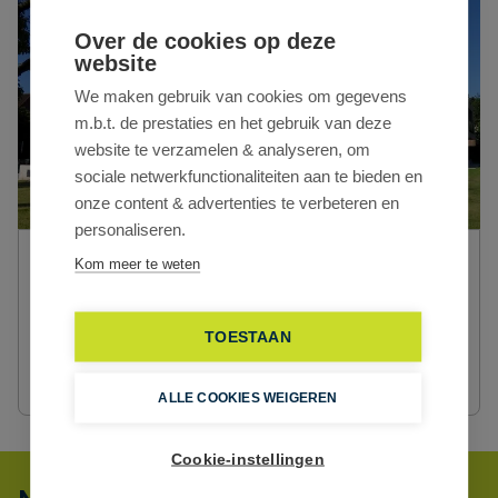
Over de cookies op deze
website
We maken gebruik van cookies om gegevens
m.b.t. de prestaties en het gebruik van deze
website te verzamelen & analyseren, om
sociale netwerkfunctionaliteiten aan te bieden en
onze content & advertenties te verbeteren en
personaliseren.
Kom meer te weten
CD-Vastgoed Gent
Pieter van Reysschootlaan 2/0001
9051 Gent
TOESTAAN
info@cd-vastgoed.com
+32 9 259 26 55
ALLE COOKIES WEIGEREN
Cookie-instellingen