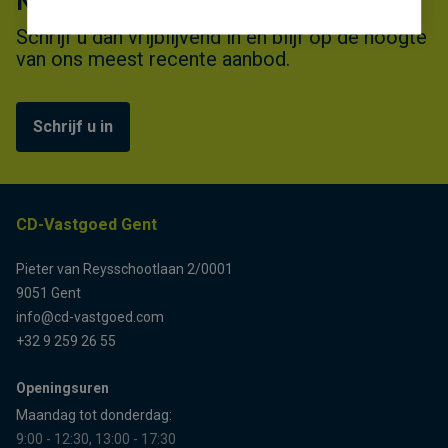
Niet gevonden wat u zocht?
Schrijf u dan vrijblijvend in en blijf op de hoogte
van ons meest recente aanbod.
Schrijf u in
CD-Vastgoed Gent
Pieter van Reysschootlaan 2/0001
9051 Gent
info@cd-vastgoed.com
+32 9 259 26 55
Openingsuren
Maandag tot donderdag:
9:00 - 12:30, 13:00 - 17:30