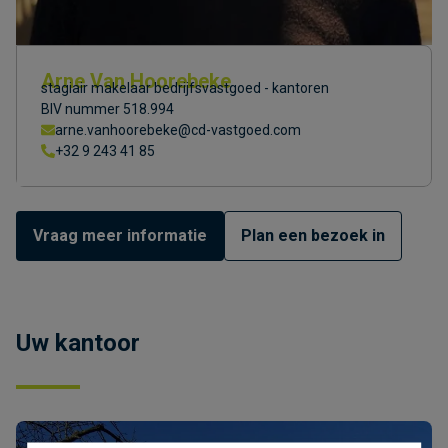
Arne Van Hoorebeke
stagiair makelaar bedrijfsvastgoed - kantoren
BIV nummer 518.994
arne.vanhoorebeke@cd-vastgoed.com
+32 9 243 41 85
Vraag meer informatie
Plan een bezoek in
Uw kantoor