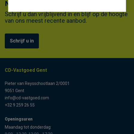
Niet gevonden wat u zocht?
Schrijf u dan vrijblijvend in en blijf op de hoogte
van ons meest recente aanbod.
Schrijf u in
CD-Vastgoed Gent
Pieter van Reysschootlaan 2/0001
9051 Gent
info@cd-vastgoed.com
+32 9 259 26 55
Openingsuren
Maandag tot donderdag: